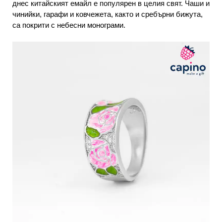
днес китайският емайл е популярен в целия свят. Чаши и
чинийки, гарафи и ковчежета, както и сребърни бижута,
са покрити с небесни монограми.