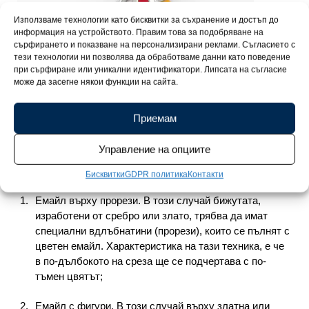
Използваме технологии като бисквитки за съхранение и достъп до
информация на устройството. Правим това за подобряване на
сърфирането и показване на персонализирани реклами. Съгласието с
тези технологии ни позволява да обработваме данни като поведение
при сърфиране или уникални идентификатори. Липсата на съгласие
може да засегне някои функции на сайта.
Приемам
В същото време, благодарение на напредъка на химията,
е разработена цяла палитра от емайли с различни
Управление на опциите
нюанси. Технологиите за наслагване на емайла са много.
Ще поговорим за основните в тази статия:
Бисквитки
GDPR политика
Контакти
Емайл върху прорези. В този случай бижутата,
изработени от сребро или злато, трябва да имат
специални вдлъбнатини (прорези), които се пълнят с
цветен емайл. Характеристика на тази техника, е че
в по-дълбокото на среза ще се подчертава с по-
тъмен цвятът;
Емайл с фигури. В този случай върху златна или