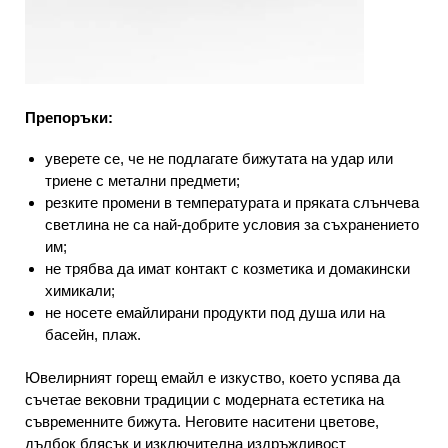
Препоръки:
уверете се, че не подлагате бижутата на удар или
триене с метални предмети;
резките промени в температурата и пряката слънчева
светлина не са най-добрите условия за съхранението
им;
не трябва да имат контакт с козметика и домакински
химикали;
не носете емайлирани продукти под душа или на
басейн, плаж.
Ювелирният горещ емайл е изкуство, което успява да
съчетае вековни традиции с модерната естетика на
съвременните бижута. Неговите наситени цветове,
дълбок блясък и изключителна издръжливост