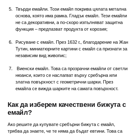
Твърди емайли. Този емайл покрива цялата метална
основа, която има рамка. Гладък емайл. Тези емайли
не са декоративни, а по-скоро изпълняват защитна
функция – предпазват продукта от корозия;
Рисуване с емайл. През 1632 г., благодарение на Жан
Тутин, миниатюрните картини с емайл са признати за
независим вид живопис;
Виенски емайл. Това са прозрачни емайли от светли
нюанси, които се наслагват върху сребърна или
златна повърхност с геометрични шарки. През
емайла се вижда шарките на самата повърхност.
Как да изберем качествени бижута с
емайл?
Ако решите да купувате сребърни бижута с емайл,
трябва да знаете, че те няма да бъдат евтини. Това са