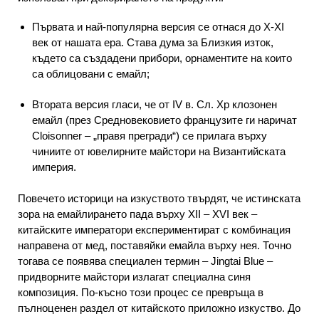
Първата и най-популярна версия се отнася до X-XI
век от нашата ера. Става дума за Близкия изток,
където са създадени прибори, орнаментите на които
са облицовани с емайл;
Втората версия гласи, че от IV в. Сл. Хр клозонен
емайл (през Средновековието французите ги наричат ​​
Cloisonner – „правя прегради“) се прилага върху
чиниите от ювелирните майстори на Византийската
империя.
Повечето историци на изкуството твърдят, че истинската
зора на емайлирането пада върху XII – XVI век –
китайските императори експериментират с комбинация
направена от мед, поставяйки емайла върху нея. Точно
тогава се появява специален термин – Jingtai Blue –
придворните майстори излагат специална синя
композиция. По-късно този процес се превръща в
пълноценен раздел от китайското приложно изкуство. До