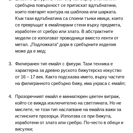
сребърна повърхност се притискат вдлъбнатини,
които повтарят контура на шаблона или шарката.
Към тази вдлъбнатина са споени тънки ивици, които
се превръщат в емайлирани стени върху предмета,
изработен от сребро или злато. В абстрактните
модели се използват проводници вместо ленти от
метал. „Подложката“ дори в сребърните изделия
може да е мед;
Филигранен тип емайл с фигури. Тази техника е
характерна за древно руското бижутерско изкуство
от 16 – 17 век. Както подсказва името, върху частите
на филигранното сребърно бижу, има украса с емайл;
Прозоречният емайл е миниатюрен цветен витраж,
който се вижда изключително на светлината. Но не
мислете, че този тип наслагване на емайла важи за
истинските прозорци. Използва се при бижута,
изработени от злато или сребро. По-често в обеци и
висулки;