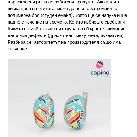
първокласни ръчно изработени продукти. Ако видите
ниска цена на етикета, може да не е горещ емайл, а
полимерна боя (студен емайл), която ще се напука и ще
падне с течение на времето. Когато избирате сребърни
бижута с емайл, също си струва да обърнете внимание
дали има дефекти (драскотини, мехурчета, пукнатини).
Разбира се, авторитетът на производителя също има
значение.