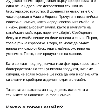
Художественият горещ емайл върху сребро и злато е
една от най-древните декоративни техники на
бижутерското изкуство. В древността емайлът е бил
често срещан в Азия и Европа. Прочутият византийски
еластичен емайл, както и средновековният емайл на
Лимож, ренесансовият емайл, както и емайлите на
китайските майстори, наречени „Beijin“. Сребърните
бижута с емайл винаги са били ценени и скъпи. Първо,
това е ръчна изработка. Второ, те могат да бъдат
направени само от бижутери с най-високо ниво на
уменията. Трето, тези продукти не са масови.
Като се имат предвид всички тези фактори, красотата и
благородството на тези уникални продукти, ние сме
сигурни, че всяко момиче ще иска да има в колекцията
си златни и сребърни изделия покрити с емайл.
Тази статия разказва за традициите, историята и
техниките за нанасяне на горещ емайл.
Какво е горещ емайл?