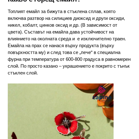
Топлият емайл за бижута в стъклена сплав, която
включва разтвор на силициев диоксид и други оксиди,
никел, кобалт, цинков оксид и др. (В зависимост от
цвета). Съставът на емайла дава устойчивост на
влиянието на околната среда и е изключително траен.
Емайла на прах се нанася върху продукта (върху
повърхността му) и след това се „пече“ в специална
фурна при температура от 600-800 градуса в равномерен
слой. По просто казано – украшението е покрито с тънък
стъклен слой.