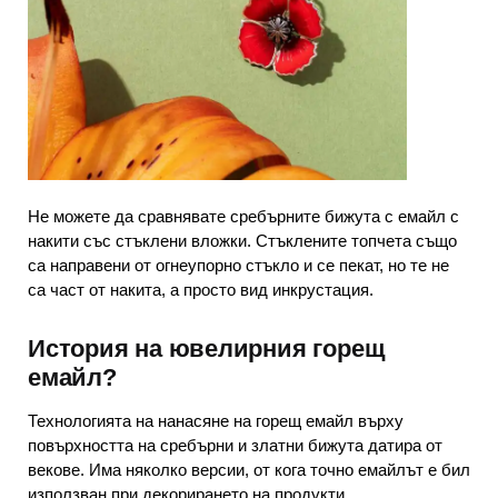
Не можете да сравнявате сребърните бижута с емайл с
накити със стъклени вложки. Стъклените топчета също
са направени от огнеупорно стъкло и се пекат, но те не
са част от накита, а просто вид инкрустация.
История на ювелирния горещ
емайл?
Технологията на нанасяне на горещ емайл върху
повърхността на сребърни и златни бижута датира от
векове. Има няколко версии, от кога точно емайлът е бил
използван при декорирането на продукти.