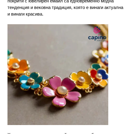
покрити с ювелирен емайл са едновременно модна
тенденция и вековна традиция, която е винаги актуална
и винаги красива.