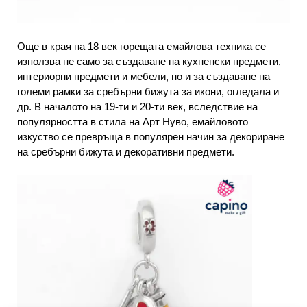
Още в края на 18 век горещата емайлова техника се
използва не само за създаване на кухненски предмети,
интериорни предмети и мебели, но и за създаване на
големи рамки за сребърни бижута за икони, огледала и
др. В началото на 19-ти и 20-ти век, вследствие на
популярността в стила на Арт Нуво, емайловото
изкуство се превръща в популярен начин за декориране
на сребърни бижута и декоративни предмети.