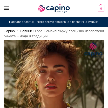
0
Направи подарък – всяко бижу е опаковано в подаръчна кутийка.
Capino
Новини
Горещ емайл върху прецизно изработени
/
/
бижута – мода и традиции