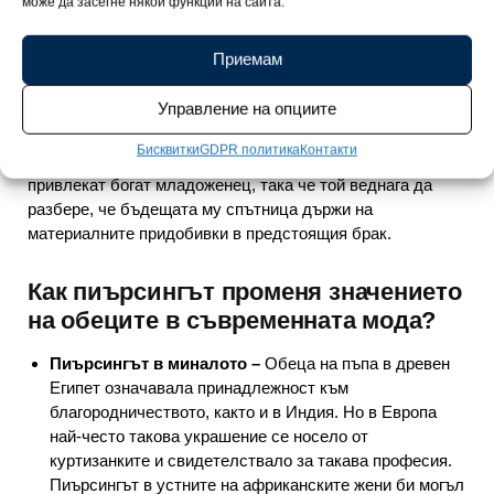
може да засегне някои функции на сайта.
върху тях има точки, които помагат за подобряване на
зрението.
Приемам
По време на Ренесанса обеците започнали да се
Управление на опциите
възприемат като бижута за благородниците. Жените
носели украшения от скъпи материали, главно за да
Бисквитки
GDPR политика
Контакти
покажат статута на съпруга си. Също така, за да
привлекат богат младоженец, така че той веднага да
разбере, че бъдещата му спътница държи на
материалните придобивки в предстоящия брак.
Как пиърсингът променя значението
на обеците в съвременната мода?
Пиърсингът в миналото –
Обеца на пъпа в древен
Египет означавала принадлежност към
благородничеството, както и в Индия. Но в Европа
най-често такова украшение се носело от
куртизанките и свидетелствало за такава професия.
Пиърсингът в устните на африканските жени би могъл