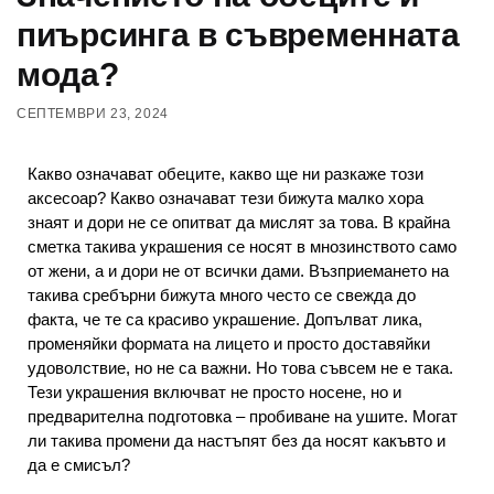
пиърсинга в съвременната
мода?
СЕПТЕМВРИ 23, 2024
Какво означават обеците, какво ще ни разкаже този
аксесоар? Какво означават тези бижута малко хора
знаят и дори не се опитват да мислят за това. В крайна
сметка такива украшения се носят в мнозинството само
от жени, а и дори не от всички дами. Възприемането на
такива сребърни бижута много често се свежда до
факта, че те са красиво украшение. Допълват лика,
променяйки формата на лицето и просто доставяйки
удоволствие, но не са важни. Но това съвсем не е така.
Тези украшения включват не просто носене, но и
предварителна подготовка – пробиване на ушите. Могат
ли такива промени да настъпят без да носят какъвто и
да е смисъл?