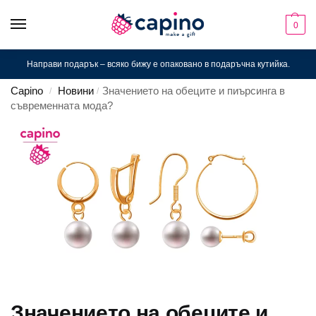
0
Направи подарък – всяко бижу е опаковано в подаръчна кутийка.
Capino
Новини
Значението на обеците и пиърсинга в
/
/
съвременната мода?
Значението на обеците и