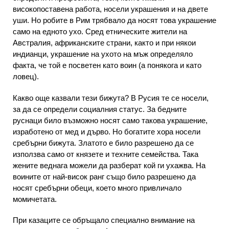
високопоставена работа, носели украшения и на двете
уши. Но робите в Рим трябвало да носят това украшение
само на едното ухо. Сред етническите жители на
Австралия, африканските страни, както и при някои
индианци, украшение на ухото на мъж определяло
факта, че той е посветен като воин (а понякога и като
ловец).
Какво още казвали тези бижута? В Русия те се носели,
за да се определи социалния статус. За бедните
руснаци било възможно носят само такова украшение,
изработено от мед и дърво. Но богатите хора носели
сребърни бижута. Златото е било разрешено да се
използва само от князете и техните семейства. Така
жените веднага можели да разберат кой ги ухажва. На
воините от най-висок ранг също било разрешено да
носят сребърни обеци, което много привличало
момичетата.
При казаците се обръщало специално внимание на