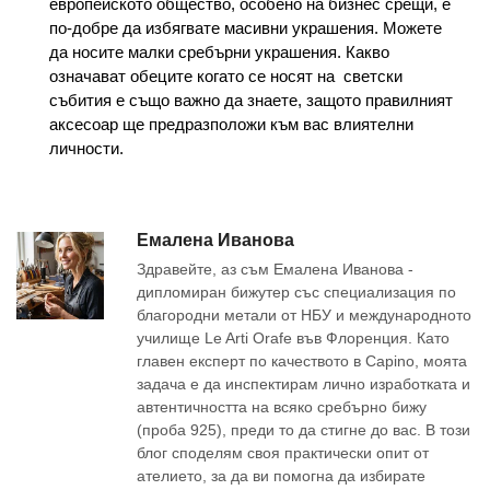
европейското общество, особено на бизнес срещи, е
по-добре да избягвате масивни украшения. Можете
да носите малки сребърни украшения. Какво
означават обеците когато се носят на светски
събития е също важно да знаете, защото правилният
аксесоар ще предразположи към вас влиятелни
личности.
Емалена Иванова
Здравейте, аз съм Емалена Иванова -
дипломиран бижутер със специализация по
благородни метали от НБУ и международното
училище Le Arti Orafe във Флоренция. Като
главен експерт по качеството в Capino, моята
задача е да инспектирам лично изработката и
автентичността на всяко сребърно бижу
(проба 925), преди то да стигне до вас. В този
блог споделям своя практически опит от
ателието, за да ви помогна да избирате