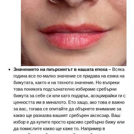
Значението на пиърсингът в нашата епоха –
Всяка
година все по-малко значение се придава на езика на
бижутата, както и на тяхното значение. Но въпреки
това понякога подсъзнателно избираме сребърни
бижута за себе си или като подарък, асоциирайки ги с
ценността им в миналото. Ето защо, ако това е важно
за вас, тогава се опитайте да обърнете внимание за
какво ще разказва вашият сребърен аксесоар. Ваш
избор е да купите просто красиво сребърно бижу или
да помислите какво ще каже то. Например в