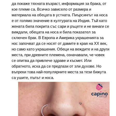
да покаже тяхната възраст, информация за брака, от
кое племе са. Всичко зависело от размера и
материала на обецата в устната. Пиърсингът на носа
е от голямо значение в културата на Индия. Тъй като
жената била покрита със сари и ръцете и не винаги се
виждали, обецата на носа и била показател за
сключен брак. В Европа и Америка украшенията за
нос започват да се носят от дамите в края на ХХ век,
но само като украшения. Обеци на веждите и на други
места, при древните племена, означавали, че човек
се опитва да привлече здраве и късмет. Или
обратното, иска да се предпази от зли духове. Но
въпреки това най-популярните места за тези бижута
са ушите, пъпът и носа.