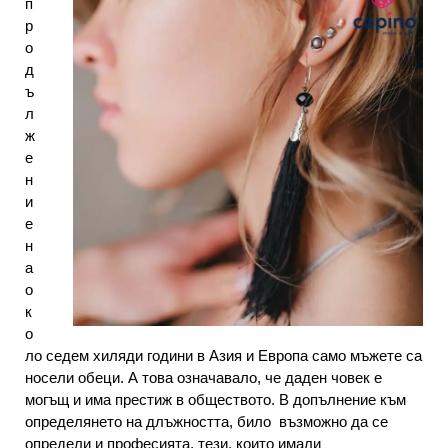
п
р
о
д
ъ
л
ж
е
н
и
е
н
а
о
к
о
ло седем хиляди години в Азия и Европа само мъжете са
носели обеци. А това означавало, че даден човек е
могъщ и има престиж в обществото. В допълнение към
определянето на длъжността, било възможно да се
определи и професията, тези, които имали