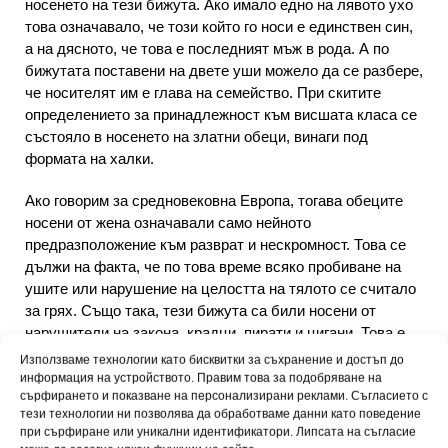
носенето на тези бижута. Ако имало едно на лявото ухо
това означавало, че този който го носи е единствен син,
а на дясното, че това е последният мъж в рода. А по
бижутата поставени на двете уши можело да се разбере,
че носителят им е глава на семейство. При скитите
определението за принадлежност към висшата класа се
състояло в носенето на златни обеци, винаги под
формата на халки.
Ако говорим за средновековна Европа, тогава обеците
носени от жена означавали само нейното
предразположение към разврат и нескромност. Това се
дължи на факта, че по това време всяко пробиване на
ушите или нарушение на целостта на тялото се считало
за грях. Също така, тези бижута са били носени от
нарушители на закона, крадци, пирати и цигани. Това е
една от възможните причини, поради които не е било
Използваме технологии като бисквитки за съхранение и достъп до
позволено да се носят украшения за уши в училищата
информация на устройството. Правим това за подобряване на
сърфирането и показване на персонализирани реклами. Съгласието с
по време на социализма, това е отглас от миналото и
тези технологии ни позволява да обработваме данни като поведение
асоциативната памет. Малко по-късно моряците
при сърфиране или уникални идентификатори. Липсата на съгласие
започнали да пробиват ушите си, тъй като научили, че