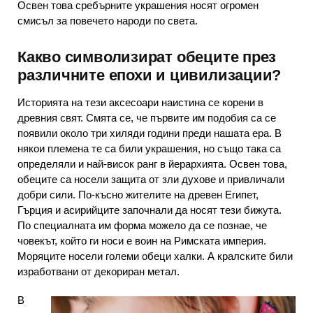
Освен това сребърните украшения носят огромен
смисъл за повечето народи по света.
Какво символизират обеците през
различните епохи и цивилизации?
Историята на тези аксесоари наистина се корени в
древния свят. Смята се, че първите им подобия са се
появили около три хиляди години преди нашата ера. В
някои племена те са били украшения, но също така са
определяли и най-висок ранг в йерархията. Освен това,
обеците са носели защита от зли духове и привличали
добри сили. По-късно жителите на древен Египет,
Гърция и асирийците започнали да носят тези бижута.
По специалната им форма можело да се познае, че
човекът, който ги носи е воин на Римската империя.
Моряците носели големи обеци халки. А кралските били
изработвани от декориран метал.
В