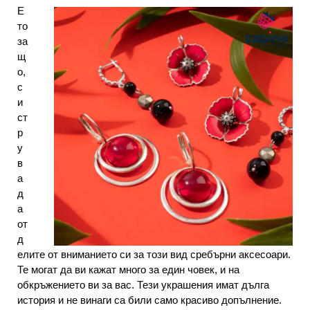
Е
то
за
щ
о,
с
и
ст
р
у
в
а
д
а
от
д
елите от вниманието си за този вид сребърни аксесоари.
Те могат да ви кажат много за един човек, и на
обкръжението ви за вас. Тези украшения имат дълга
история и не винаги са били само красиво допълнение.