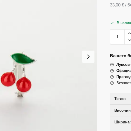
33,00
€
/ 6
В налич
Вашето би
Луксоз
Официа
Прегле
Безплат
Тегло:
Височин
Ширина: