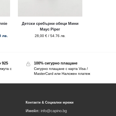
nnie
Детски сребърни обеци Мини
Маус Piper
0 лв.
28,00
€
/ 54.76 лв.
 925
100% сигурно плащане
ижута с
Сигурно плащане с карта Visa /
MasterCard или Наложен платеж
Контакти & Социални мрежи
Имейл:
info@capino.bg