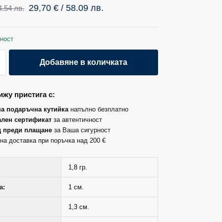
29,70
€
/ 58.09 лв.
4.54 лв.
ност
Добавяне в количката
жу пристига с:
на подаръчна кутийка
напълно безплатно
лен сертификат
за автентичност
д преди плащане
за Ваша сигурност
на доставка при поръчка над 200 €
1,8 гр.
а:
1 см.
1,3 см.