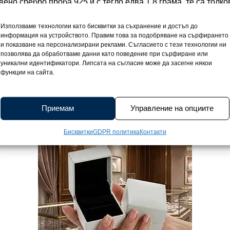
ено сребро проба 925 и с тегло едва 1,8 грама, те са толко
ски ушички. Размерите им 1,3 / 1 см, са перфектно балансир
 натежават или пречат на игривите детски моменти. Дизайн
Използваме технологии като бисквитки за съхранение и достъп до
информация на устройството. Правим това за подобряване на сърфирането
 безгрижие, превръщайки всяко носене в усмивка. Родиевот
и показване на персонализирани реклами. Съгласието с тези технологии ни
 от потъмняване и драскотини, а надеждното английско зак
позволява да обработваме данни като поведение при сърфиране или
ия ден. Тези обеци са малко бижу, символ на радост и нежно
уникални идентификатори. Липсата на съгласие може да засегне някои
функции на сайта.
ка, Capino.bg ще зарадва Вашата принцеса, като ги достав
ификат за качество, за да се превърне в истински специале
ед.
Приемам
Управление на опциите
Бисквитки
GDPR политика
Контакти