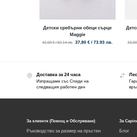
Детски сребърни обеци сърце
Детс
Maggie
37,80
€
/ 73.93 лв.
42,00
€
/ 82.14 лв.
33,0
Доставка за 24 часа
Лес
Изпращаме със Спиди на
Гар
следващия работен ден
връ
За клиенти (Помощ и Обслужване)
За Capin
Ръководство за размер на пръстен
Блог