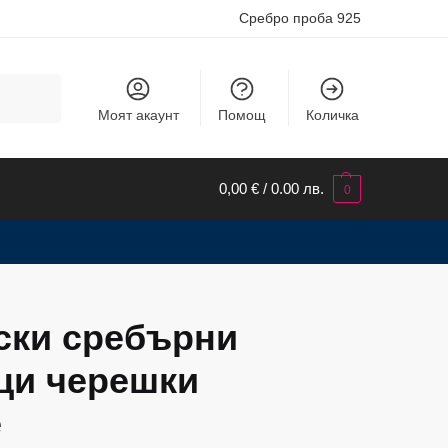
Сребро проба 925
Търсене
Моят акаунт
Помощ
Количка
0,00
€
/ 0.00 лв.
0
ски сребърни
ци черешки
e