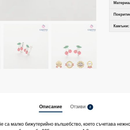
Материал
Покрити
Камъни:
Описание
Отзиви
2
ie са малко бижутерийно вълшебство, което съчетава нежно