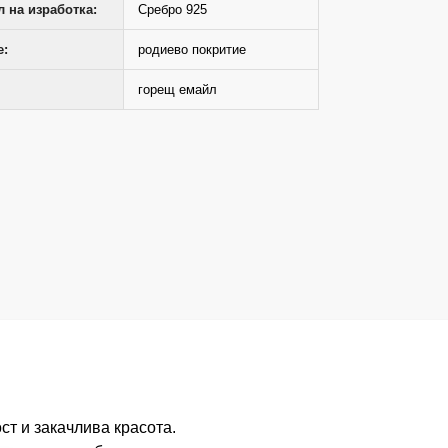
 на изработка:
Сребро 925
е:
родиево покритие
горещ емайл
ст и закачлива красота.