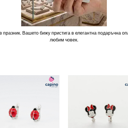
в празник. Вашето бижу пристига в елегантна подаръчна опа
любим човек.