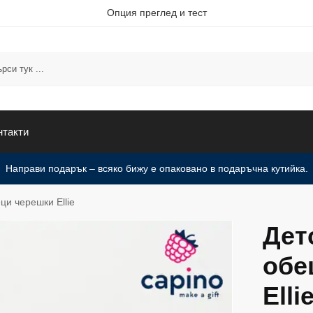
Опция преглед и тест
нтакти
Направи подарък – всяко бижу е опаковано в подаръчна кутийка.
ци черешки Ellie
Дет
обе
Elli