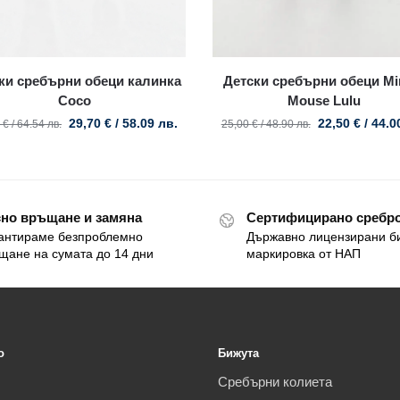
ки сребърни обеци калинка
Детски сребърни обеци Mi
Coco
Mouse Lulu
29,70
€
/ 58.09 лв.
22,50
€
/ 44.0
0
€
/ 64.54 лв.
25,00
€
/ 48.90 лв.
но връщане и замяна
Сертифицирано сребро
антираме безпроблемно
Държавно лицензирани б
щане на сумата до 14 дни
маркировка от НАП
o
Бижута
Сребърни колиета