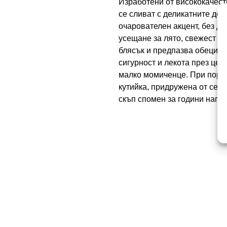
Изработени от висококачеств
се сливат с деликатните дет
очарователен акцент, без да
усещане за лято, свежест и
блясък и предпазва обеците
сигурност и лекота през цел
малко момиченце. При поръч
кутийка, придружена от серт
скъп спомен за години напр