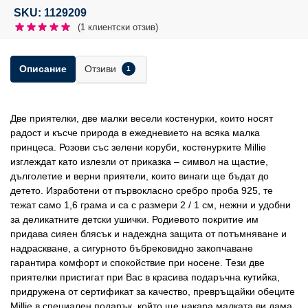
SKU: 1129209
(
1
клиентски отзив)
Отзиви
Описание
1
Две приятелки, две малки весели костенурки, които носят
радост и късче природа в ежедневието на всяка малка
принцеса. Розови със зелени коруби, костенурките Millie
изглеждат като излезли от приказка – символ на щастие,
дълголетие и верни приятели, които винаги ще бъдат до
детето. Изработени от първокласно сребро проба 925, те
тежат само 1,6 грама и са с размери 2 / 1 см, нежни и удобни
за деликатните детски ушички. Родиевото покритие им
придава сияен блясък и надеждна защита от потъмняване и
надраскване, а сигурното бъбрековидно закопчаване
гарантира комфорт и спокойствие при носене. Тези две
приятелки пристигат при Вас в красива подаръчна кутийка,
придружена от сертификат за качество, превръщайки обеците
Millie в специален подарък, който ще накара малката ви дама