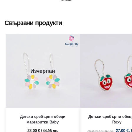
Свързани продукти
Изчерпан
Детски сребърни обеци
Детски сребърни обец
маргаритки Baby
Roxy
23,00
€
27,00
€
/ 44.98 лв.
/
30,00
€
/ 58.67 лв.