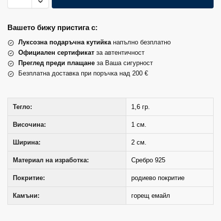
Вашето бижу пристига с:
Луксозна подаръчна кутийка
напълно безплатно
Официален сертификат
за автентичност
Преглед преди плащане
за Ваша сигурност
Безплатна доставка при поръчка над 200 €
Тегло:
1,6 гр.
Височина:
1 см.
Ширина:
2 см.
Материал на изработка:
Сребро 925
Покритие:
родиево покритие
Камъни:
горещ емайл