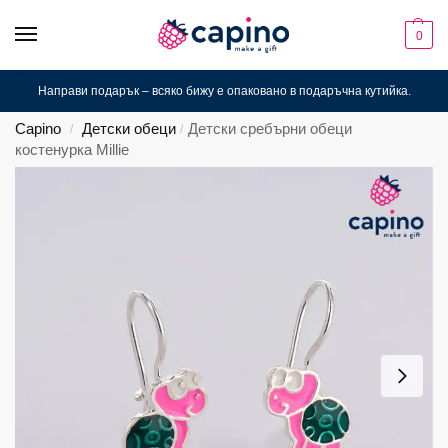
0
Направи подарък – всяко бижу е опаковано в подаръчна кутийка.
Capino
Детски обеци
Детски сребърни обеци
/
/
костенурка Millie