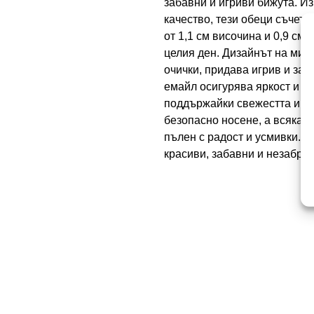
забавни и игриви бижута. И
качество, тези обеци съчета
от 1,1 см височина и 0,9 см
целия ден. Дизайнът на мини
очички, придава игрив и заб
емайл осигурява яркост и д
поддържайки свежестта и бл
безопасно носене, а всяка 
пълен с радост и усмивки. Д
красиви, забавни и незабра