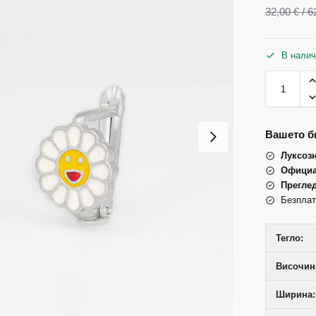
32,00
€
/ 6
В налич
Вашето би
Луксоз
Официа
Прегле
Безплат
Тегло:
Височин
Ширина: