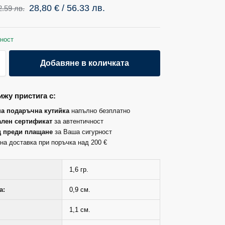
28,80
€
/ 56.33 лв.
2.59 лв.
ност
Добавяне в количката
жу пристига с:
на подаръчна кутийка
напълно безплатно
лен сертификат
за автентичност
д преди плащане
за Ваша сигурност
на доставка при поръчка над 200 €
1,6 гр.
а:
0,9 см.
1,1 см.