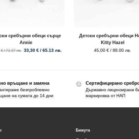
ски сребърни обеци сърце
Детски сребърни обеци He
Annie
Kitty Hazel
33,30
€
/ 65.13 лв.
45,00
€
/ 88.00 лв.
0
€
/ 72.37 лв.
но връщане и замяна
Сертифицирано сребро
антираме безпроблемно
Държавно лицензирани б
щане на сумата до 14 дни
маркировка от НАП
o
Бижута