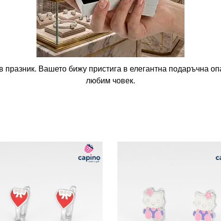
в празник. Вашето бижу пристига в елегантна подаръчна опа
любим човек.