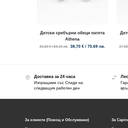
Детски сребърни обеци патета
Дет
Athena
38,70
€
/ 75.69 лв.
43,00
€
/ 84.10 лв.
37,0
Доставка за 24 часа
Лес
Изпращаме със Спиди на
Гар
следващия работен ден
връ
За клиенти (Помощ и Обслужване)
За Capin