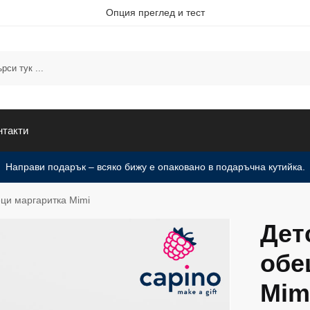
Опция преглед и тест
нтакти
Направи подарък – всяко бижу е опаковано в подаръчна кутийка.
ци маргаритка Mimi
Дет
обе
Mim