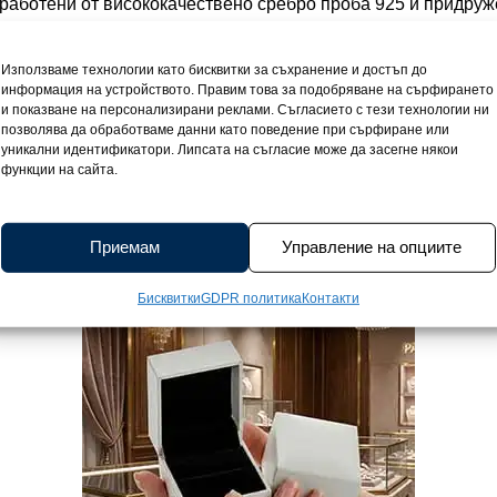
зработени от висококачествено сребро проба 925 и придруж
ват деликатност, здравина и дълготрайна красота. Леките 1
 ширина ги правят идеални за чувствителните детски ушички
Използваме технологии като бисквитки за съхранение и достъп до
атюрни маргаритки с бели листчета и жълти тичинки, украс
информация на устройството. Правим това за подобряване на сърфирането
авен характер, който веднага грабва вниманието и радва д
и показване на персонализирани реклами. Съгласието с тези технологии ни
позволява да обработваме данни като поведение при сърфиране или
ълготрайност на цветовете, а родиевото покритие ги предпа
уникални идентификатори. Липсата на съгласие може да засегне някои
ясъка им за дълго време. Сигурното английско закопчаване
функции на сайта.
поръчка включва подаръчна кутийка, която превръща обецит
етските обеци маргаритка Mimi са перфектният избор за малк
вими бижута.
Приемам
Управление на опциите
Бисквитки
GDPR политика
Контакти