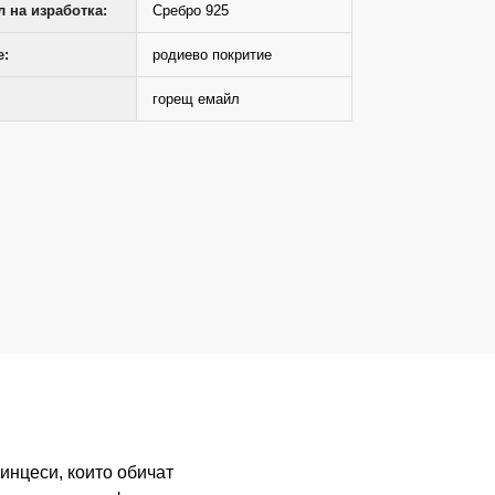
 на изработка:
Сребро 925
е:
родиево покритие
горещ емайл
инцеси, които обичат