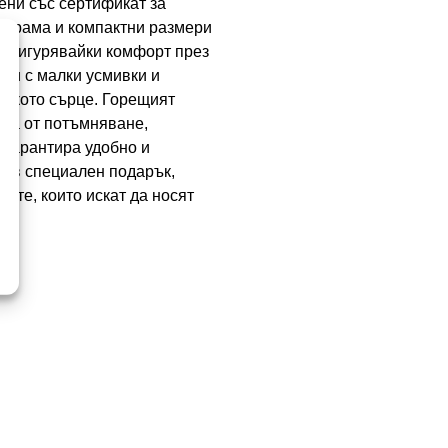
ени със сертификат за
,6 грама и компактни размери
, осигурявайки комфорт през
ени с малки усмивки и
етското сърце. Горещият
зва от потъмняване,
 гарантира удобно и
е в специален подарък,
ите, които искат да носят