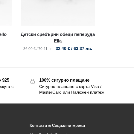
llo
Детски сребърни обеци пеперуда
Ella
32,40
€
/ 63.37 лв.
36,00
€
/ 70.41 лв.
 925
100% сигурно плащане
ижута с
Сигурно плащане с карта Visa /
MasterCard или Наложен платеж
Контакти & Социални мрежи