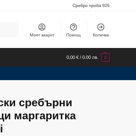
Сребро проба 925
Търсене
Моят акаунт
Помощ
Количка
0,00
€
/ 0.00 лв.
0
ски сребърни
ци маргаритка
i