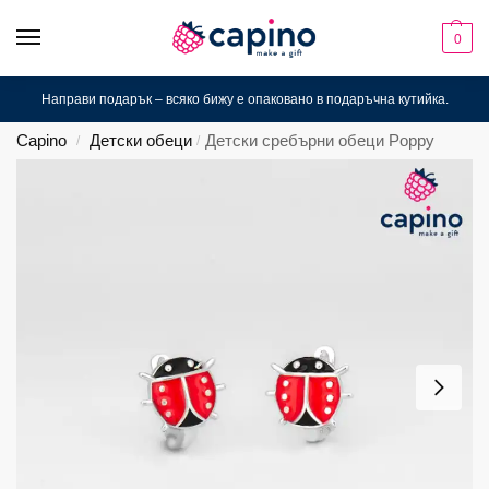
0
Направи подарък – всяко бижу е опаковано в подаръчна кутийка.
Capino
Детски обеци
Детски сребърни обеци Poppy
/
/