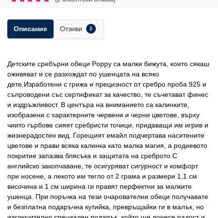
Отзиви
Описание
2
Детските сребърни обеци Poppy са малки бижута, които сякаш
оживяват и се разхождат по ушенцата на всяко
дете.Изработени с грижа и прецизност от сребро проба 925 и
съпроводени със сертификат за качество, те съчетават финес
и издръжливост. В центъра на вниманието са калинките,
изобразени с характерните червени и черни цветове, върху
чиито гърбове сияят сребристи точици, придаващи им игрив и
жизнерадостен вид. Горещият емайл подчертава наситените
цветове и прави всяка калинка като малка магия, а родиевото
покритие запазва блясъка и защитата на среброто.С
английско закопчаване, те осигуряват сигурност и комфорт
при носене, а лекото им тегло от 2 грама и размери 1,1 см
височина и 1 см ширина ги правят перфектни за малките
ушенца. При поръчка на тези очарователни обеци получавате
и безплатна подаръчна кутийка, превръщайки ги в малък, но
изключително специален подарък, който ще донесе радост и