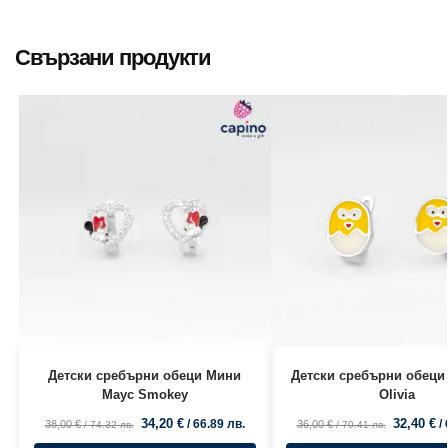
Свързани продукти
Детски сребърни обеци Мини
Детски сребърни обеци
Маус Smokey
Olivia
34,20
€
32,40
€
/ 66.89 лв.
/
38,00
€
36,00
€
/ 74.32 лв.
/ 70.41 лв.