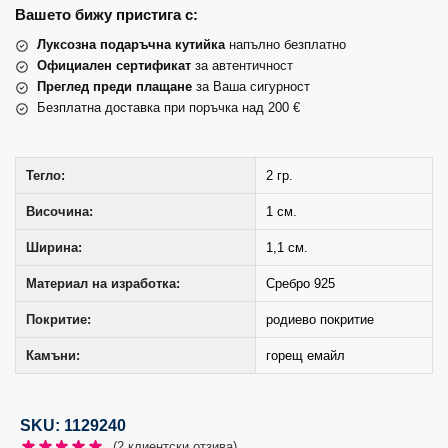
Вашето бижу пристига с:
Луксозна подаръчна кутийка
напълно безплатно
Официален сертификат
за автентичност
Преглед преди плащане
за Ваша сигурност
Безплатна доставка при поръчка над 200 €
Тегло:
2 гр.
Височина:
1 см.
Ширина:
1,1 см.
Материал на изработка:
Сребро 925
Покритие:
родиево покритие
Камъни:
горещ емайл
SKU: 1129240
(
2
клиентски отзива)