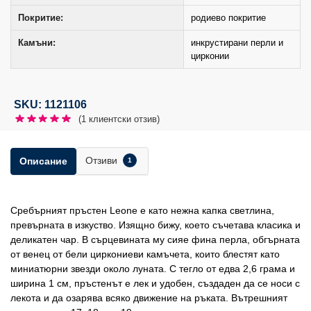
Покритие:
родиево покритие
Камъни:
инкрустирани перли и
цирконии
SKU: 1121106
(
1
клиентски отзив)
Отзиви
Описание
1
Сребърният пръстен Leone е като нежна капка светлина,
превърната в изкуство. Изящно бижу, което съчетава класика и
деликатен чар. В сърцевината му сияе фина перла, обгърната
от венец от бели циркониеви камъчета, които блестят като
миниатюрни звезди около луната. С тегло от едва 2,6 грама и
ширина 1 см, пръстенът е лек и удобен, създаден да се носи с
лекота и да озарява всяко движение на ръката. Вътрешният