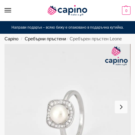
0
Направи подарък – всяко бижу е опаковано в подаръчна кутийка.
Capino
Сребърни пръстени
Сребърен пръстен Leone
/
/