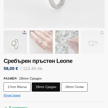
Сребърен пръстен Leone
58,00
€
/ 113.44 лв.
18mm Среден
РАЗМЕР
:
17mm Малък
18mm Среден
19mm Голям
Изчистване
В наличност