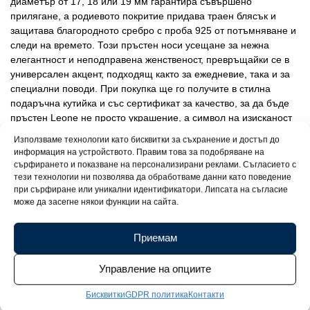
диаметър от 17, 18 или 19 мм гарантира съвършено
прилягане, а родиевото покритие придава траен блясък и
защитава благородното сребро с проба 925 от потъмняване и
следи на времето. Този пръстен носи усещане за нежна
елегантност и неподправена женственост, превръщайки се в
универсален акцент, подходящ както за ежедневие, така и за
специални поводи. При покупка ще го получите в стилна
подаръчна кутийка и със сертификат за качество, за да бъде
пръстен Leone не просто украшение, а символ на изисканост
и безвременна красота.
Използваме технологии като бисквитки за съхранение и достъп до
информация на устройството. Правим това за подобряване на
сърфирането и показване на персонализирани реклами. Съгласието с
тези технологии ни позволява да обработваме данни като поведение
при сърфиране или уникални идентификатори. Липсата на съгласие
може да засегне някои функции на сайта.
Приемам
Управление на опциите
Бисквитки
GDPR политика
Контакти