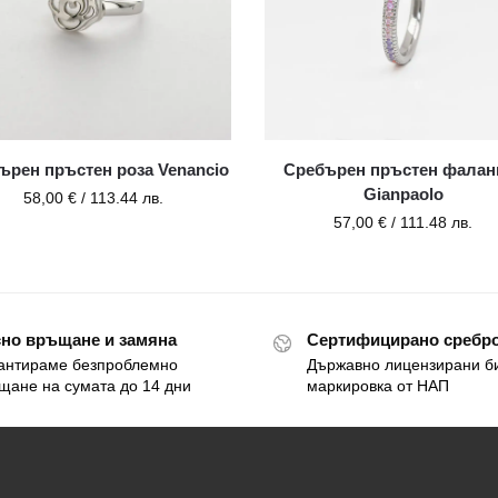
ърен пръстен роза Venancio
Сребърен пръстен фалан
Gianpaolo
58,00
€
/ 113.44 лв.
57,00
€
/ 111.48 лв.
но връщане и замяна
Сертифицирано сребро
антираме безпроблемно
Държавно лицензирани б
щане на сумата до 14 дни
маркировка от НАП