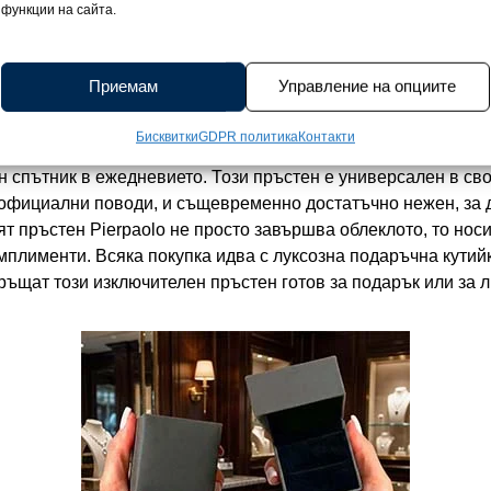
функции на сайта.
 облекло със сребърният пръстен Pierpaolo, който озарява
подправен блясък. Изработен от висококачествено сребро 
ой сияе с непроменена интензивност и остава безупречно г
Приемам
Управление на опциите
мето. В сърцевината му блести впечатляващ кръгъл циркон
, които придават допълнителен обем, дълбочина и искряща 
Бисквитки
GDPR политика
Контакти
 дебелина 1,5 см, той е създаден така, че да бъде едноврем
 спътник в ежедневието. Този пръстен е универсален в сво
а официални поводи, и същевременно достатъчно нежен, за д
 пръстен Pierpaolo не просто завършва облеклото, то носи
мплименти. Всяка покупка идва с луксозна подаръчна кутийк
ръщат този изключителен пръстен готов за подарък или за 