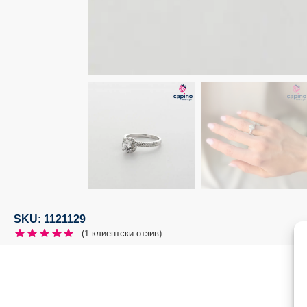
SKU: 1121129
(
1
клиентски отзив)