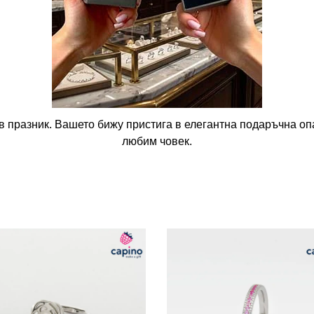
в празник. Вашето бижу пристига в елегантна подаръчна опа
любим човек.