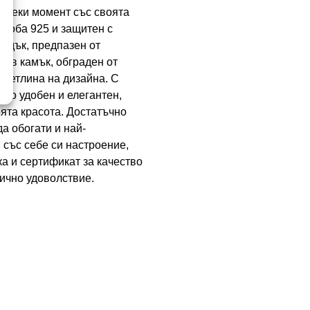
 всеки момент със своята
проба 925 и защитен с
ладък, предпазен от
иев камък, обграден от
светлина на дизайна. С
енно удобен и елегантен,
ята красота. Достатъчно
а обогати и най-
 със себе си настроение,
а и сертификат за качество
лично удоволствие.