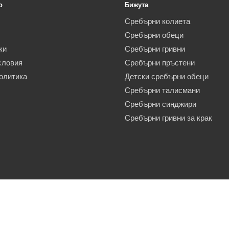
o
Бижута
Сребърни колиета
Сребърни обеци
ки
Сребърни гривни
словия
Сребърни пръстени
олитика
Детски сребърни обеци
Сребърни талисмани
Сребърни синджири
Сребърни гривни за крак