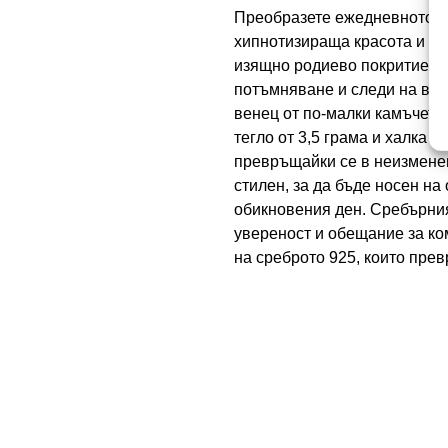
Преобразете ежедневното си
хипнотизираща красота и не
изящно родиево покритие, т
потъмняване и следи на вре
венец от по-малки камъчета
тегло от 3,5 грама и халка с
превръщайки се в неизменен
стилен, за да бъде носен н
обикновения ден. Сребърният
увереност и обещание за ко
на среброто 925, които прев