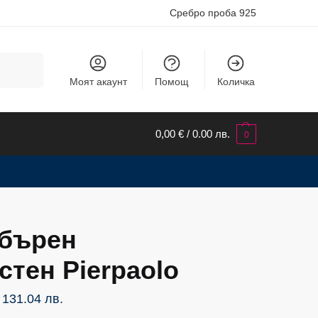
Сребро проба 925
Търсене
Моят акаунт
Помощ
Количка
0,00
€
/ 0.00 лв.
0
бърен
стен Pierpaolo
/ 131.04 лв.