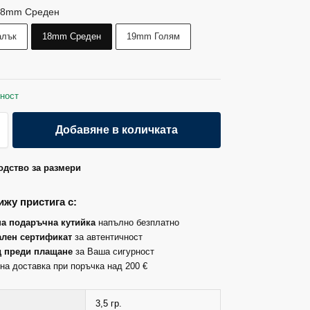
18mm Среден
алък
18mm Среден
19mm Голям
ност
Добавяне в количката
дство за размери
жу пристига с:
на подаръчна кутийка
напълно безплатно
лен сертификат
за автентичност
д преди плащане
за Ваша сигурност
на доставка при поръчка над 200 €
3,5 гр.