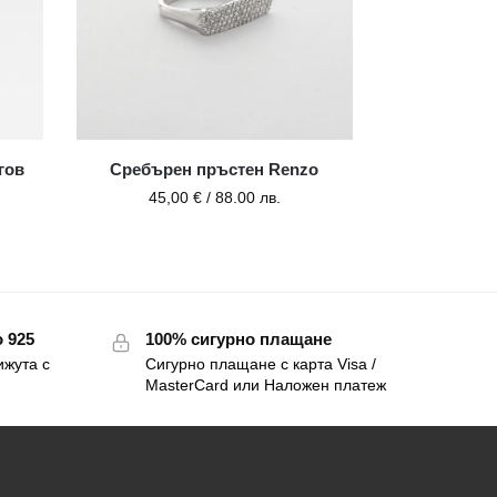
гов
Сребърен пръстен Renzo
45,00
€
/ 88.00 лв.
 925
100% сигурно плащане
ижута с
Сигурно плащане с карта Visa /
MasterCard или Наложен платеж