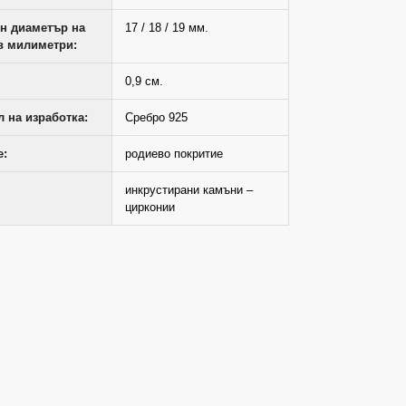
н диаметър на
17 / 18 / 19 мм.
в милиметри:
0,9 см.
 на изработка:
Сребро 925
е:
родиево покритие
инкрустирани камъни –
цирконии