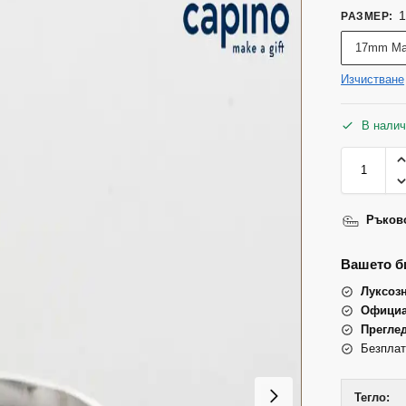
РАЗМЕР
:
17mm М
Изчистване
В налич
Ръково
Вашето би
Луксоз
Официа
Прегле
Безплат
Тегло: