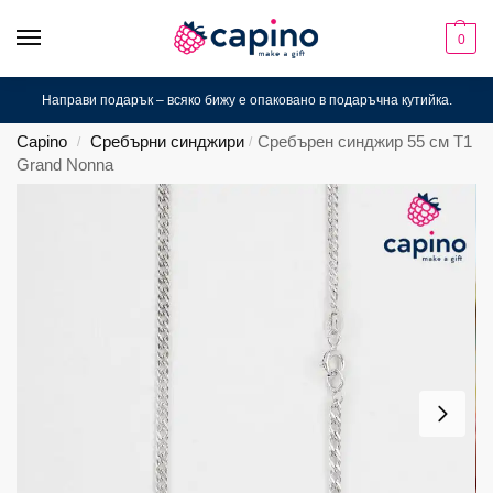
0
Направи подарък – всяко бижу е опаковано в подаръчна кутийка.
Capino
Сребърни синджири
Сребърен синджир 55 см T1
/
/
Grand Nonna