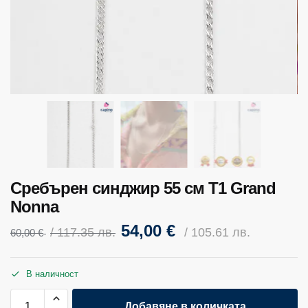
Сребърен синджир 55 см T1 Grand
Nonna
54,00
€
/ 117.35 лв.
/ 105.61 лв.
60,00
€
В наличност
Добавяне в количката