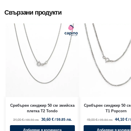
Свързани продукти
Сребърен синджир 50 см змийска
Сребърен синджир 50 см
плетка T2 Tondo
T1 Popcorn
30,60
€
44,10
€
/ 59.85 лв.
/
34,00
€
49,00
€
/ 66.50 лв.
/ 95.84 лв.
Добавяне в количката
Добавяне в количк