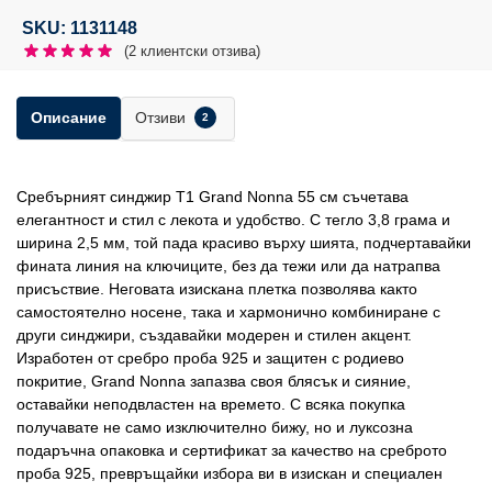
SKU: 1131148
(
2
клиентски отзива)
Отзиви
Описание
2
Сребърният синджир Т1 Grand Nonna 55 см съчетава
елегантност и стил с лекота и удобство. С тегло 3,8 грама и
ширина 2,5 мм, той пада красиво върху шията, подчертавайки
фината линия на ключиците, без да тежи или да натрапва
присъствие. Неговата изискана плетка позволява както
самостоятелно носене, така и хармонично комбиниране с
други синджири, създавайки модерен и стилен акцент.
Изработен от сребро проба 925 и защитен с родиево
покритие, Grand Nonna запазва своя блясък и сияние,
оставайки неподвластен на времето. С всяка покупка
получавате не само изключително бижу, но и луксозна
подаръчна опаковка и сертификат за качество на среброто
проба 925, превръщайки избора ви в изискан и специален