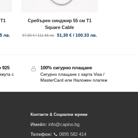
 T1
Сребърен синджир 55 см T1
Square Cable
05 лв.
51,30
€
/ 100.33 лв.
57,00
€
/ 111.48 лв.
 925
100% сигурно плащане
ижута с
Сигурно плащане с карта Visa /
MasterCard или Наложен платеж
Контакти & Социални мрежи
Имейл:
info@capino.bg
Телефон:
📞 0895 582 414