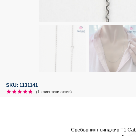
SKU: 1131141
(
1
клиентски отзив)
Сребърният синджир T1 Cabl