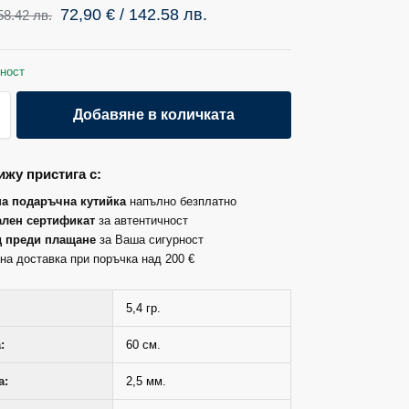
72,90
€
/ 142.58 лв.
58.42 лв.
ност
Добавяне в количката
жу пристига с:
на подаръчна кутийка
напълно безплатно
лен сертификат
за автентичност
д преди плащане
за Ваша сигурност
на доставка при поръчка над 200 €
5,4 гр.
:
60 см.
а:
2,5 мм.