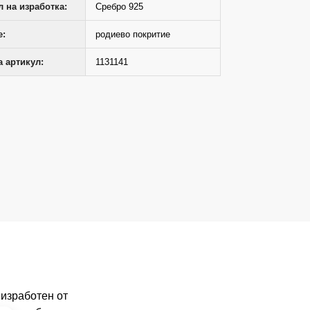
 на изработка:
Сребро 925
е:
родиево покритие
 артикул:
1131141
 изработен от