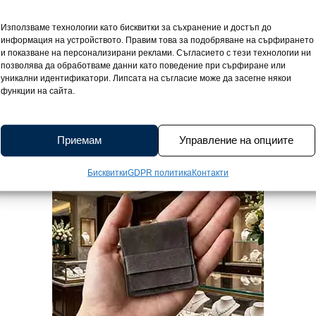
ба 925 и покрит с фино родиево покритие, което запазва не
 дължина 60 см той пада елегантно под ключиците, а дебели
Използваме технологии като бисквитки за съхранение и достъп до
атно, но стабилно присъствие върху шията. Плетката тип Ca
информация на устройството. Правим това за подобряване на сърфирането
прави синджира подходящ за самостоятелно носене, но и за 
и показване на персонализирани реклами. Съгласието с тези технологии ни
позволява да обработваме данни като поведение при сърфиране или
олиета, създавайки усещане за индивидуалност и стил. Тов
уникални идентификатори. Липсата на съгласие може да засегне някои
 допълнение към всяка визия – семпло, но с характер. С в
функции на сайта.
 сребро, но и сертификат за качество на проба 925, както 
превръща синджира в изискан подарък за Вас или за някой 
Приемам
Управление на опциите
Бисквитки
GDPR политика
Контакти