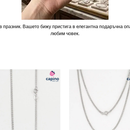
в празник. Вашето бижу пристига в елегантна подаръчна опа
любим човек.