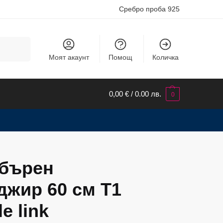
Сребро проба 925
Търсене
Моят акаунт
Помощ
Количка
0,00
€
/ 0.00 лв.
0
бърен
джир 60 см T1
e link