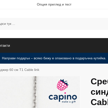
Опция преглед и тест
нтакти
Направи подарък – всяко бижу е опаковано в подаръчна кутийка.
жир 60 см T1 Cable link
Сре
син
Cabl