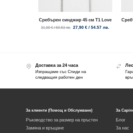
Сребърен синджир 45 см T1 Love
Среб
27,90
€
/ 54.57 лв.
31,00
€
/ 60.63 лв.
Доставка за 24 часа
Лес
Изпращаме със Спиди на
Гар
следващия работен ден
връ
За клиенти (Помощ и Обслужване)
За Capin
Ръководство за размер на пръстен
Блог
Замяна и връщане
За нас