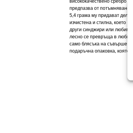
висококачествено сребро про
предпазва от потъмняване. С
5,4 грама му придават делик
изчистена и стилна, което 
други синджири или любими к
лесно се превръща в любимо
само блясъка на съвършеното
подаръчна опаковка, която 