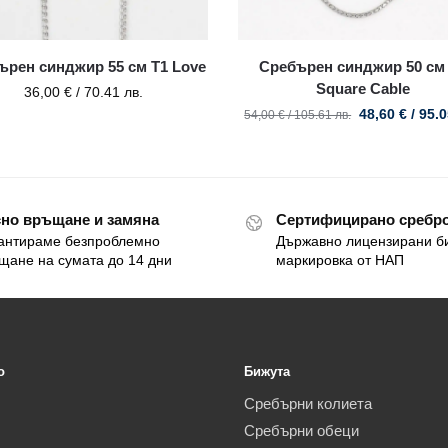
ърен синджир 55 см T1 Love
Сребърен синджир 50 см
Square Cable
36,00
€
/ 70.41 лв.
48,60
€
/ 95.
54,00
€
/ 105.61 лв.
но връщане и замяна
Сертифицирано сребро
антираме безпроблемно
Държавно лицензирани б
щане на сумата до 14 дни
маркировка от НАП
o
Бижута
Сребърни колиета
Сребърни обеци