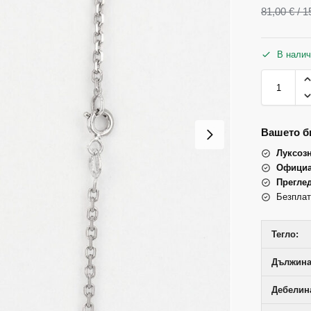
81,00
€
/ 1
В налич
Вашето би
Луксоз
Официа
Прегле
Безплат
Тегло:
Дължина
Дебелин