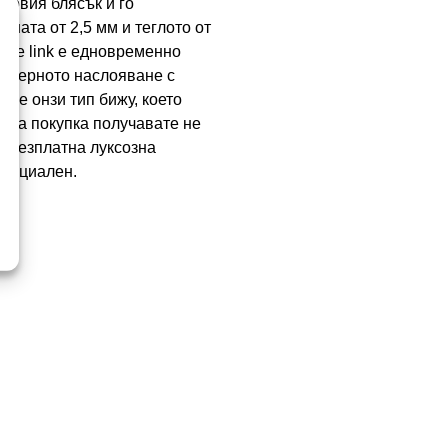
говия блясък и го
ната от 2,5 мм и теглото от
ble link е едновременно
модерното наслояване с
а е онзи тип бижу, което
сяка покупка получавате не
и безплатна луксозна
специален.