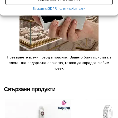
Бисквитки
GDPR политика
Контакти
Превърнете всеки повод в празник. Вашето бижу пристига в
елегантна подаръчна опаковка, готово да зарадва любим
човек.
Свързани продукти