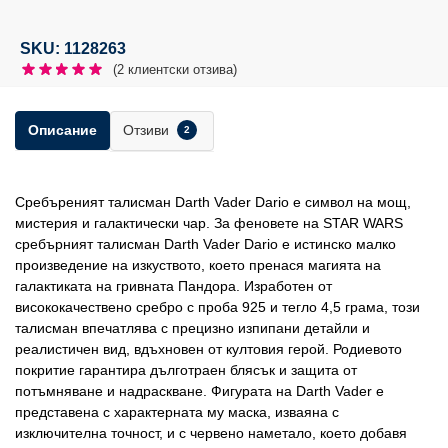
SKU: 1128263
(
2
клиентски отзива)
Отзиви
Описание
2
Сребъреният талисман Darth Vader Dario е символ на мощ,
мистерия и галактически чар. За феновете на STAR WARS
сребърният талисман Darth Vader Dario е истинско малко
произведение на изкуството, което пренася магията на
галактиката на гривната Пандора. Изработен от
висококачествено сребро с проба 925 и тегло 4,5 грама, този
талисман впечатлява с прецизно изпипани детайли и
реалистичен вид, вдъхновен от култовия герой. Родиевото
покритие гарантира дълготраен блясък и защита от
потъмняване и надраскване. Фигурата на Darth Vader е
представена с характерната му маска, изваяна с
изключителна точност, и с червено наметало, което добавя