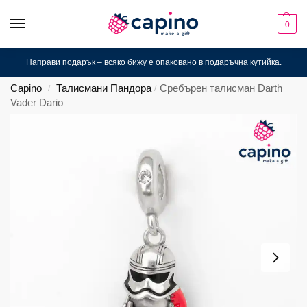
0
Направи подарък – всяко бижу е опаковано в подаръчна кутийка.
Capino
Талисмани Пандора
Сребърен талисман Darth
/
/
Vader Dario