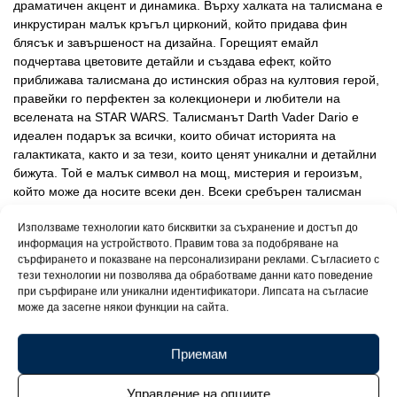
драматичен акцент и динамика. Върху халката на талисмана е
инкрустиран малък кръгъл цирконий, който придава фин
блясък и завършеност на дизайна. Горещият емайл
подчертава цветовите детайли и създава ефект, който
приближава талисмана до истинския образ на култовия герой,
правейки го перфектен за колекционери и любители на
вселената на STAR WARS. Талисманът Darth Vader Dario е
идеален подарък за всички, които обичат историята на
галактиката, както и за тези, които ценят уникални и детайлни
бижута. Той е малък символ на мощ, мистерия и героизъм,
който може да носите всеки ден. Всеки сребърен талисман
Darth Vader Dario пристига в елегантна луксозна подаръчна
Използваме технологии като бисквитки за съхранение и достъп до
кутийка и е придружен от сертификат за качество,
информация на устройството. Правим това за подобряване на
удостоверяващ чистотата и автентичността на среброто с
сърфирането и показване на персонализирани реклами. Съгласието с
проба 925.
тези технологии ни позволява да обработваме данни като поведение
при сърфиране или уникални идентификатори. Липсата на съгласие
може да засегне някои функции на сайта.
Приемам
Управление на опциите