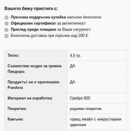
Вашето бижу пристига с:
Луксозна подаръчна кутийка
напълно безплатно
Официален сертификат
за автентичност
Преглед преди плащане
за Ваша сигурност
Безплатна доставка при поръчка над 200 €
Тегло:
4,5 гр.
Съвместим модел за гривна
ДА
Пандора:
Продуктът не е оригинален
ДА
Pandora
Материал на изработка:
Сребро 925
Покритие:
родиево покритие
Камъни:
горещ емайл с инкрустирани
цирконии