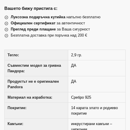
Вашето бижу пристига с:
Луксозна подаръчна кутийка
напълно безплатно
Официален сертификат
за автентичност
Преглед преди плащане
за Ваша сигурност
Безплатна доставка при поръчка над 200 €
Тегло:
2,9 гр.
Съвместим модел за гривна
ДА
Пандора:
Продуктът не е оригинален
ДА
Pandora
Материал на изработка:
Сребро 925
Покритие:
14 карата злато и родиево
покритие
Камъни:
инкрустирани камъни –
цирконии