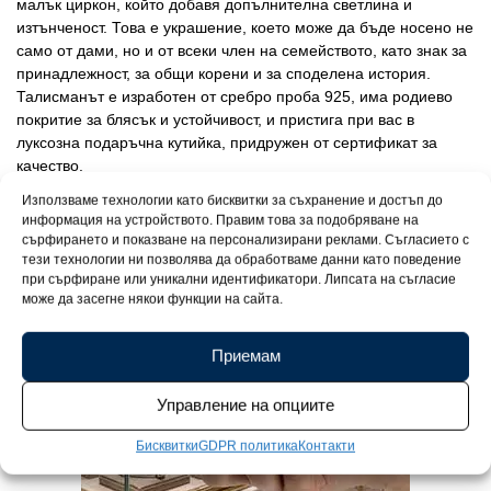
малък циркон, който добавя допълнителна светлина и
изтънченост. Това е украшение, което може да бъде носено не
само от дами, но и от всеки член на семейството, като знак за
принадлежност, за общи корени и за споделена история.
Талисманът е изработен от сребро проба 925, има родиево
покритие за блясък и устойчивост, и пристига при вас в
луксозна подаръчна кутийка, придружен от сертификат за
качество.
Използваме технологии като бисквитки за съхранение и достъп до
информация на устройството. Правим това за подобряване на
сърфирането и показване на персонализирани реклами. Съгласието с
тези технологии ни позволява да обработваме данни като поведение
при сърфиране или уникални идентификатори. Липсата на съгласие
може да засегне някои функции на сайта.
Приемам
Управление на опциите
Бисквитки
GDPR политика
Контакти