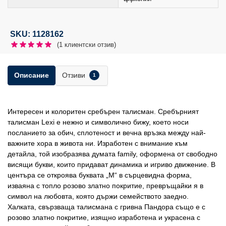
SKU: 1128162
(
1
клиентски отзив)
Отзиви
Описание
1
Интересен и колоритен сребърен талисман. Сребърният
талисман Lexi е нежно и символично бижу, което носи
посланието за обич, сплотеност и вечна връзка между най-
важните хора в живота ни. Изработен с внимание към
детайла, той изобразява думата family, оформена от свободно
висящи букви, които придават динамика и игриво движение. В
центъра се откроява буквата „М“ в сърцевидна форма,
изваяна с топло розово златно покритие, превръщайки я в
символ на любовта, която държи семейството заедно.
Халката, свързваща талисмана с гривна Пандора също е с
розово златно покритие, изящно изработена и украсена с