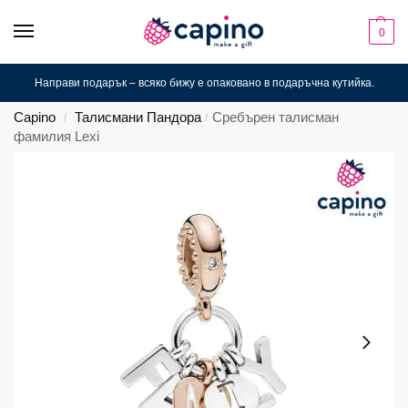
0
Направи подарък – всяко бижу е опаковано в подаръчна кутийка.
Capino
Талисмани Пандора
Сребърен талисман
/
/
фамилия Lexi