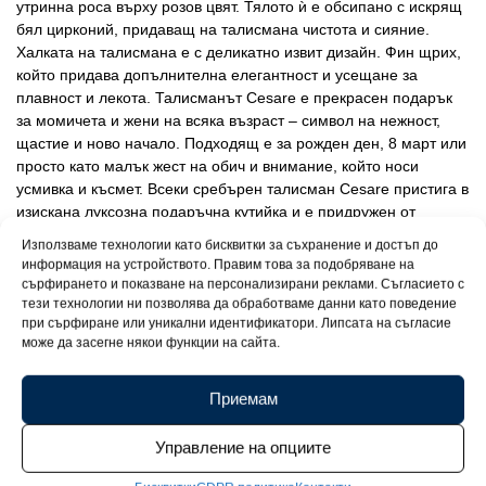
утринна роса върху розов цвят. Тялото ѝ е обсипано с искрящ
бял цирконий, придаващ на талисмана чистота и сияние.
Халката на талисмана е с деликатно извит дизайн. Фин щрих,
който придава допълнителна елегантност и усещане за
плавност и лекота. Талисманът Cesare е прекрасен подарък
за момичета и жени на всяка възраст – символ на нежност,
щастие и ново начало. Подходящ е за рожден ден, 8 март или
просто като малък жест на обич и внимание, който носи
усмивка и късмет. Всеки сребърен талисман Cesare пристига в
изискана луксозна подаръчна кутийка и е придружен от
сертификат за качество, удостоверяващ чистотата и
Използваме технологии като бисквитки за съхранение и достъп до
автентичността на среброто с проба 925.
информация на устройството. Правим това за подобряване на
сърфирането и показване на персонализирани реклами. Съгласието с
тези технологии ни позволява да обработваме данни като поведение
при сърфиране или уникални идентификатори. Липсата на съгласие
може да засегне някои функции на сайта.
Приемам
Управление на опциите