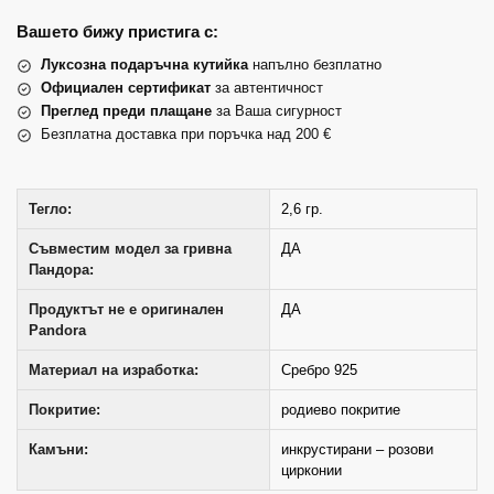
Вашето бижу пристига с:
Луксозна подаръчна кутийка
напълно безплатно
Официален сертификат
за автентичност
Преглед преди плащане
за Ваша сигурност
Безплатна доставка при поръчка над 200 €
Тегло:
2,6 гр.
Съвместим модел за гривна
ДА
Пандора:
Продуктът не е оригинален
ДА
Pandora
Материал на изработка:
Сребро 925
Покритие:
родиево покритие
Камъни:
инкрустирани – розови
цирконии