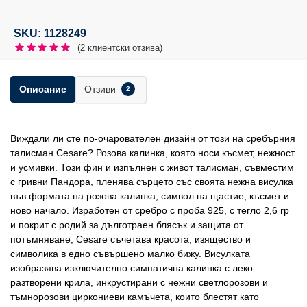
SKU: 1128249
(
2
клиентски отзива)
Отзиви
Описание
2
Виждали ли сте по-очарователен дизайн от този на сребърния
талисман Cesare? Розова калинка, която носи късмет, нежност
и усмивки. Този фин и изпълнен с живот талисман, съвместим
с гривни Пандора, пленява сърцето със своята нежна висулка
във формата на розова калинка, символ на щастие, късмет и
ново начало. Изработен от сребро с проба 925, с тегло 2,6 гр
и покрит с родий за дълготраен блясък и защита от
потъмняване, Cesare съчетава красота, изящество и
символика в едно съвършено малко бижу. Висулката
изобразява изключително симпатична калинка с леко
разтворени крила, инкрустирани с нежни светлорозови и
тъмнорозови циркониеви камъчета, които блестят като