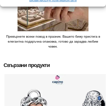
Бисквитки
GDPR политика
Контакти
Превърнете всеки повод в празник. Вашето бижу пристига в
елегантна подаръчна опаковка, готово да зарадва любим
човек.
Свързани продукти