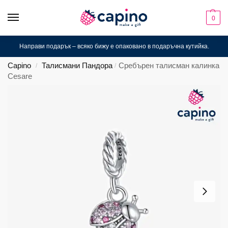
0
Направи подарък – всяко бижу е опаковано в подаръчна кутийка.
Capino
Талисмани Пандора
Сребърен талисман калинка
/
/
Cesare