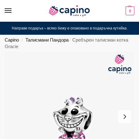
0
Направи подарък – всяко бижу е опаковано в подаръчна кутийка.
Capino
Талисмани Пандора
Сребърен талисман котка
/
/
Gracie