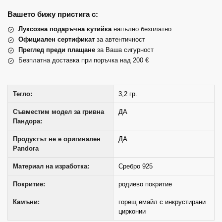
Вашето бижу пристига с:
Луксозна подаръчна кутийка
напълно безплатно
Официален сертификат
за автентичност
Преглед преди плащане
за Ваша сигурност
Безплатна доставка при поръчка над 200 €
Тегло:
3,2 гр.
Съвместим модел за гривна
ДА
Пандора:
Продуктът не е оригинален
ДА
Pandora
Материал на изработка:
Сребро 925
Покритие:
родиево покритие
Камъни:
горещ емайл с инкрустирани
цирконии