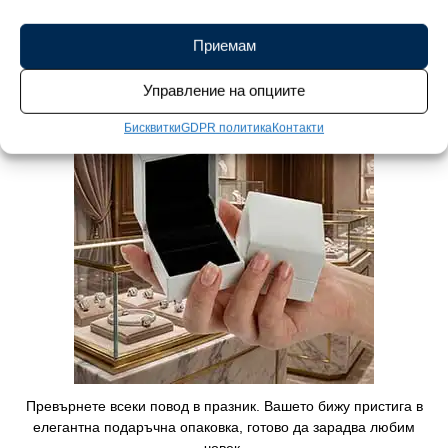
украшение, а истинско малко съкровище, създадено да носи
радост и спомени.
Приемам
Управление на опциите
Бисквитки
GDPR политика
Контакти
Превърнете всеки повод в празник. Вашето бижу пристига в
елегантна подаръчна опаковка, готово да зарадва любим
човек.