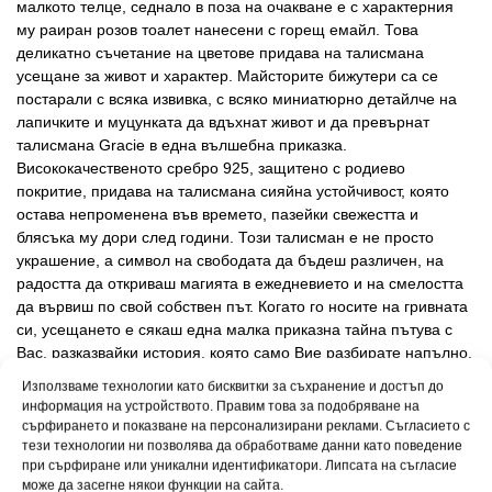
малкото телце, седнало в поза на очакване е с характерния
му раиран розов тоалет нанесени с горещ емайл. Това
деликатно съчетание на цветове придава на талисмана
усещане за живот и характер. Майсторите бижутери са се
постарали с всяка извивка, с всяко миниатюрно детайлче на
лапичките и муцунката да вдъхнат живот и да превърнат
талисмана Gracie в една вълшебна приказка.
Висококачественото сребро 925, защитено с родиево
покритие, придава на талисмана сияйна устойчивост, която
остава непроменена във времето, пазейки свежестта и
блясъка му дори след години. Този талисман е не просто
украшение, а символ на свободата да бъдеш различен, на
радостта да откриваш магията в ежедневието и на смелостта
да вървиш по свой собствен път. Когато го носите на гривната
си, усещането е сякаш една малка приказна тайна пътува с
Вас, разказвайки история, която само Вие разбирате напълно.
Талисманът Gracie е идеалният подарък за човек, който обича
Използваме технологии като бисквитки за съхранение и достъп до
да мечтае, който вижда света по-светъл и по-шарен, и който
информация на устройството. Правим това за подобряване на
вярва, че усмивката е най-силното оръжие. Талисманът
сърфирането и показване на персонализирани реклами. Съгласието с
пристига внимателно поднесен в елегантна подаръчна
тези технологии ни позволява да обработваме данни като поведение
при сърфиране или уникални идентификатори. Липсата на съгласие
кутийка, придружен от сертификат за автентичност –
може да засегне някои функции на сайта.
доказателство, че държите в ръцете си не просто красиво