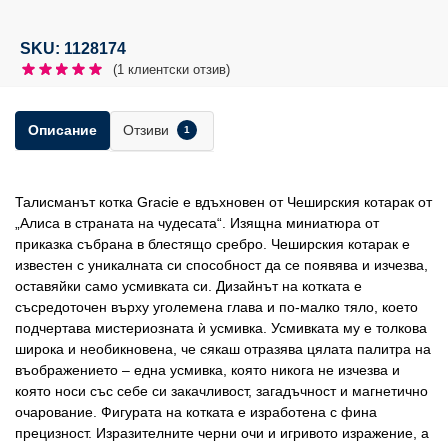
SKU: 1128174
(
1
клиентски отзив)
Отзиви
Описание
1
Талисманът котка Gracie е вдъхновен от Чеширския котарак от
„Алиса в страната на чудесата“. Изящна миниатюра от
приказка събрана в блестящо сребро. Чеширския котарак е
известен с уникалната си способност да се появява и изчезва,
оставяйки само усмивката си. Дизайнът на котката е
съсредоточен върху уголемена глава и по-малко тяло, което
подчертава мистериозната ѝ усмивка. Усмивката му е толкова
широка и необикновена, че сякаш отразява цялата палитра на
въображението – една усмивка, която никога не изчезва и
която носи със себе си закачливост, загадъчност и магнетично
очарование. Фигурата на котката е изработена с фина
прецизност. Изразителните черни очи и игривото изражение, а