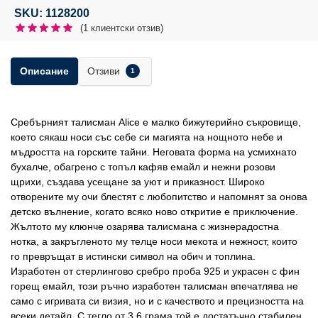
SKU: 1128200
(
1
клиентски отзив)
Отзиви
Описание
1
Сребърният талисман Alice е малко бижутерийно съкровище,
което сякаш носи със себе си магията на нощното небе и
мъдростта на горските тайни. Неговата форма на усмихнато
бухалче, обагрено с топъл кафяв емайл и нежни розови
щрихи, създава усещане за уют и приказност. Широко
отворените му очи блестят с любопитство и напомнят за онова
детско вълнение, когато всяко ново откритие е приключение.
Жълтото му клюнче озарява талисмана с жизнерадостна
нотка, а закръгленото му телце носи мекота и нежност, които
го превръщат в истински символ на обич и топлина.
Изработен от стерлингово сребро проба 925 и украсен с фин
горещ емайл, този ръчно изработен талисман впечатлява не
само с игривата си визия, но и с качеството и прецизността на
всеки детайл. С тегло от 3,6 грама той е достатъчно стабилен,