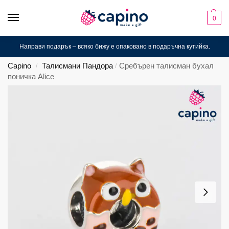
0
Направи подарък – всяко бижу е опаковано в подаръчна кутийка.
Capino
Талисмани Пандора
Сребърен талисман бухал
/
/
поничка Alice