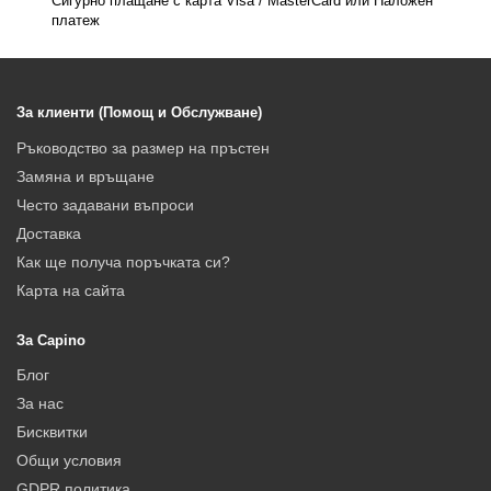
Сигурно плащане с карта Visa / MasterCard или Наложен
платеж
За клиенти (Помощ и Обслужване)
Ръководство за размер на пръстен
Замяна и връщане
Често задавани въпроси
Доставка
Как ще получа поръчката си?
Карта на сайта
За Capino
Блог
За нас
Бисквитки
Общи условия
GDPR политика