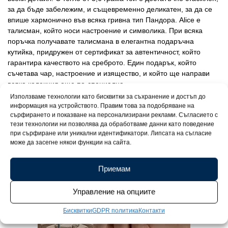
за да бъде забележим, и същевременно деликатен, за да се
впише хармонично във всяка гривна тип Пандора. Alice е
талисман, който носи настроение и символика. При всяка
поръчка получавате талисмана в елегантна подаръчна
кутийка, придружен от сертификат за автентичност, който
гарантира качеството на среброто. Един подарък, който
съчетава чар, настроение и изящество, и който ще направи
всяка колекция още по-специална.
Използваме технологии като бисквитки за съхранение и достъп до
информация на устройството. Правим това за подобряване на
сърфирането и показване на персонализирани реклами. Съгласието с
тези технологии ни позволява да обработваме данни като поведение
при сърфиране или уникални идентификатори. Липсата на съгласие
може да засегне някои функции на сайта.
Приемам
Управление на опциите
Бисквитки
GDPR политика
Контакти