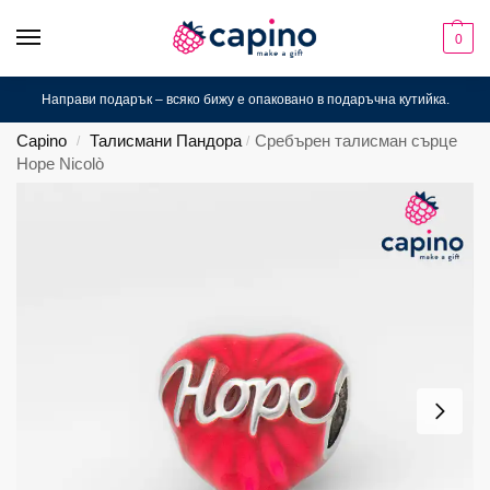
0
Направи подарък – всяко бижу е опаковано в подаръчна кутийка.
Capino
Талисмани Пандора
Сребърен талисман сърце
/
/
Hope Nicolò