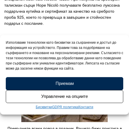
талисман сърце Hope Nicolò получавате безплатно луксозна
подаръчна кутийка и сертификат за качество на среброто
проба 925, което го превръща в завършен и стойностен
подарък с послание.
Използваме технологии като бисквитки за съхранение и достъп до
информация на устройството. Правим това за подобряване на
сърфирането и показване на персонализирани реклами. Съгласието с
тези технологии ни позволява да обработваме данни като поведение
при сърфиране или уникални идентификатори. Липсата на съгласие
може да засегне някои функции на сайта.
Приемам
Управление на опциите
Бисквитки
GDPR политика
Контакти
Превърнете всеки повод в празник. Вашето бижу пристига в