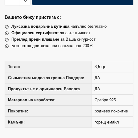
Вашето бижу пристига с:
Луксозна подаръчна кутийка
напълно безплатно
Официален сертификат
за автентичност
Преглед преди плащане
за Ваша сигурност
Безплатна доставка при поръчка над 200 €
Тегло:
3,5 гр.
Съвместим модел за гривна Пандора:
ДА
Продуктът не е оригинален Pandora
ДА
Материал на изработка:
Сребро 925
Покритие:
родиево покритие
Камъни:
горещ емайл