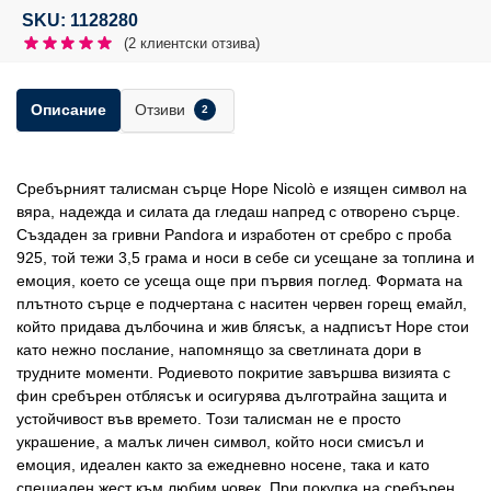
SKU: 1128280
(
2
клиентски отзива)
Отзиви
Описание
2
Сребърният талисман сърце Hope Nicolò е изящен символ на
вяра, надежда и силата да гледаш напред с отворено сърце.
Създаден за гривни Pandora и изработен от сребро с проба
925, той тежи 3,5 грама и носи в себе си усещане за топлина и
емоция, което се усеща още при първия поглед. Формата на
плътното сърце е подчертана с наситен червен горещ емайл,
който придава дълбочина и жив блясък, а надписът Hope стои
като нежно послание, напомнящо за светлината дори в
трудните моменти. Родиевото покритие завършва визията с
фин сребърен отблясък и осигурява дълготрайна защита и
устойчивост във времето. Този талисман не е просто
украшение, а малък личен символ, който носи смисъл и
емоция, идеален както за ежедневно носене, така и като
специален жест към любим човек. При покупка на сребърен