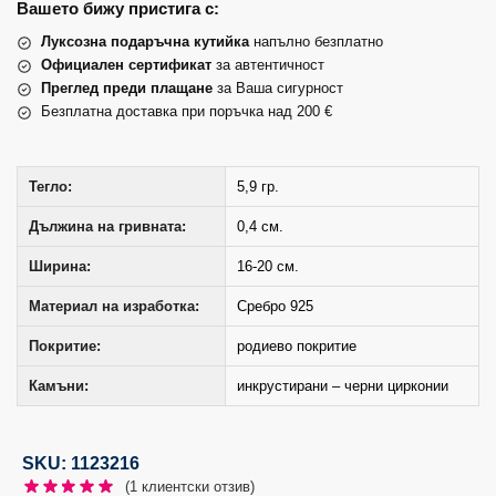
Вашето бижу пристига с:
Луксозна подаръчна кутийка
напълно безплатно
Официален сертификат
за автентичност
Преглед преди плащане
за Ваша сигурност
Безплатна доставка при поръчка над 200 €
Тегло:
5,9 гр.
Дължина на гривната:
0,4 см.
Ширина:
16-20 см.
Материал на изработка:
Сребро 925
Покритие:
родиево покритие
Камъни:
инкрустирани – черни цирконии
SKU: 1123216
(
1
клиентски отзив)