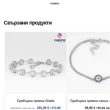
човек.
Свързани продукти
Сребърна гривна Giada
Сребърна гривна синьо 
191,20
€
49,00
€
/ 373.95
/ 95.84 лв
239,00
€
/ 467.44 лв.