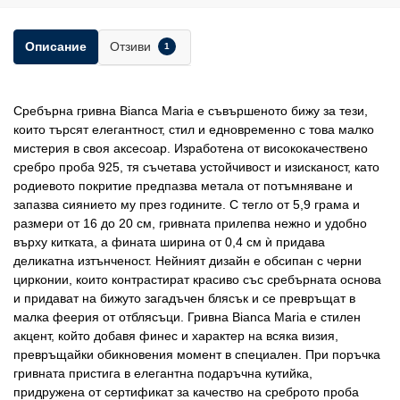
Отзиви
Описание
1
Сребърна гривна Bianca Maria е съвършеното бижу за тези,
които търсят елегантност, стил и едновременно с това малко
мистерия в своя аксесоар. Изработена от висококачествено
сребро проба 925, тя съчетава устойчивост и изисканост, като
родиевото покритие предпазва метала от потъмняване и
запазва сиянието му през годините. С тегло от 5,9 грама и
размери от 16 до 20 см, гривната прилепва нежно и удобно
върху китката, а фината ширина от 0,4 см ѝ придава
деликатна изтънченост. Нейният дизайн е обсипан с черни
цирконии, които контрастират красиво със сребърната основа
и придават на бижуто загадъчен блясък и се превръщат в
малка феерия от отблясъци. Гривна Bianca Maria е стилен
акцент, който добавя финес и характер на всяка визия,
превръщайки обикновения момент в специален. При поръчка
гривната пристига в елегантна подаръчна кутийка,
придружена от сертификат за качество на среброто проба