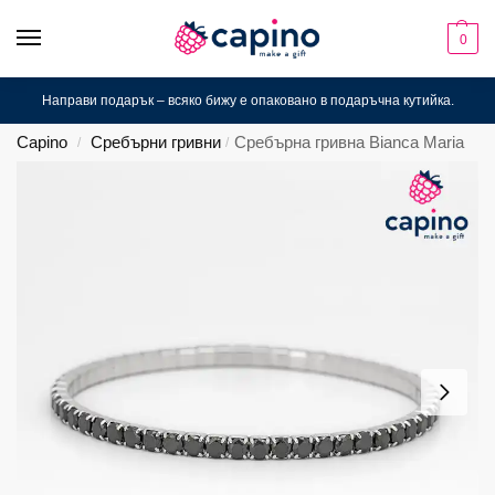
0
Направи подарък – всяко бижу е опаковано в подаръчна кутийка.
Capino
Сребърни гривни
Сребърна гривна Bianca Maria
/
/