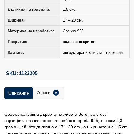
Дължина на гривната:
1,5 см.
Ширина:
17 – 20 см.
Материал на изработка:
Сребро 925
Покритие:
родиево покритие
Камъни:
инкрустирани камъни – цирконии
SKU: 1123205
Отзиви
Описание
0
Сребърна гривна дървото на живота Berenice е със
сертификат за качество на среброто проба 925, тя тежи 2,3
грама. Нейната дължина е 17 – 20 сm., а ширината и е 1,5 сm.
Гривната има родиево покритие, за да не потъмнява, също