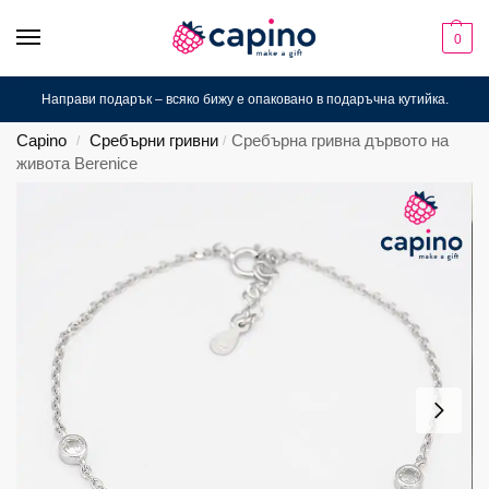
0
Направи подарък – всяко бижу е опаковано в подаръчна кутийка.
Capino
Сребърни гривни
Сребърна гривна дървото на
/
/
живота Berenice