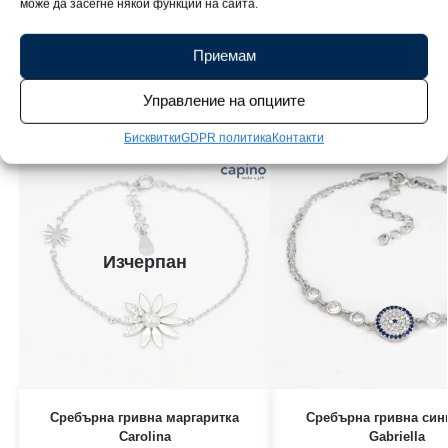
може да засегне някои функции на сайта.
човек.
Приемам
Свързани продукти
Управление на опциите
Бисквитки
GDPR политика
Контакти
Изчерпан
Сребърна гривна маргаритка
Сребърна гривна син
Carolina
Gabriella