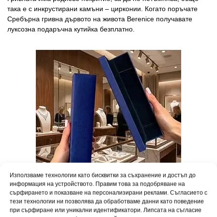
така е с инкрустирани камъни – цирконии. Когато поръчате
Сребърна гривна дървото на живота Berenice получавате
луксозна подаръчна кутийка безплатно.
Използваме технологии като бисквитки за съхранение и достъп до
информация на устройството. Правим това за подобряване на
сърфирането и показване на персонализирани реклами. Съгласието с
тези технологии ни позволява да обработваме данни като поведение
Превърнете всеки повод в празник. Вашето бижу пристига в
при сърфиране или уникални идентификатори. Липсата на съгласие
елегантна подаръчна опаковка, готово да зарадва любим