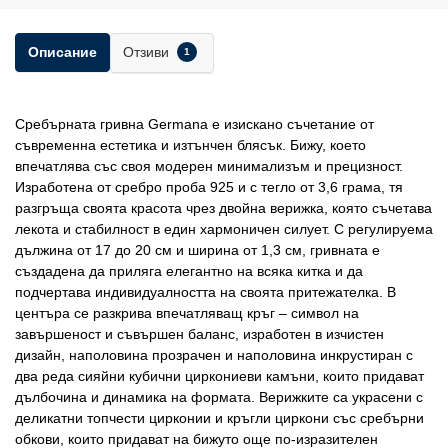
Отзиви
Описание
1
Сребърната гривна Germana е изискано съчетание от
съвременна естетика и изтънчен блясък. Бижу, което
впечатлява със своя модерен минимализъм и прецизност.
Изработена от сребро проба 925 и с тегло от 3,6 грама, тя
разгръща своята красота чрез двойна верижка, която съчетава
лекота и стабилност в един хармоничен силует. С регулируема
дължина от 17 до 20 см и ширина от 1,3 см, гривната е
създадена да приляга елегантно на всяка китка и да
подчертава индивидуалността на своята притежателка. В
центъра се разкрива впечатляващ кръг – символ на
завършеност и съвършен баланс, изработен в изчистен
дизайн, наполовина прозрачен и наполовина инкрустиран с
два реда сияйни кубични циркониеви камъни, които придават
дълбочина и динамика на формата. Верижките са украсени с
деликатни топчести цирконии и кръгли циркони със сребърни
обкови, които придават на бижуто още по-изразителен