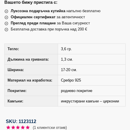
Вашето бижу пристига с:
Луксозна подаръчна кутийка
напълно безплатно
Официален сертификат
за автентичност
Преглед преди плащане
за Ваша сигурност
Безплатна доставка при поръчка над 200 €
Тегло:
3,6 гр.
Дължина на гривната:
1,3 см.
Ширина:
17-20 см.
Материал на изработка:
Сребро 925
Покритие:
родиево покритие
Камъни:
инкрустирани камъни – цирконии
SKU: 1123112
(
1
клиентски отзив)