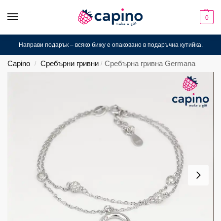
0
Направи подарък – всяко бижу е опаковано в подаръчна кутийка.
Capino
Сребърни гривни
Сребърна гривна Germana
/
/