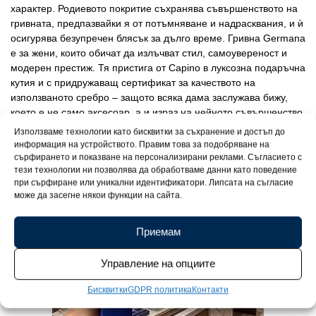
характер. Родиевото покритие съхранява съвършенството на
гривната, предпазвайки я от потъмняване и надрасквания, и ѝ
осигурява безупречен блясък за дълго време. Гривна Germana
е за жени, които обичат да излъчват стил, самоувереност и
модерен престиж. Тя пристига от Capino в луксозна подаръчна
кутия и с придружаващ сертификат за качеството на
използваното сребро – защото всяка дама заслужава бижу,
което е не само аксесоар, а и израз на нейното съвършенство.
Използваме технологии като бисквитки за съхранение и достъп до
информация на устройството. Правим това за подобряване на
сърфирането и показване на персонализирани реклами. Съгласието с
тези технологии ни позволява да обработваме данни като поведение
при сърфиране или уникални идентификатори. Липсата на съгласие
може да засегне някои функции на сайта.
Приемам
Управление на опциите
Бисквитки
GDPR политика
Контакти