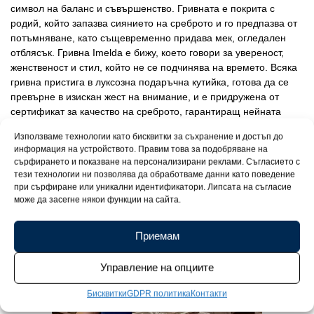
символ на баланс и съвършенство. Гривната е покрита с
родий, който запазва сиянието на среброто и го предпазва от
потъмняване, като същевременно придава мек, огледален
отблясък. Гривна Imelda е бижу, което говори за увереност,
женственост и стил, който не се подчинява на времето. Всяка
гривна пристига в луксозна подаръчна кутийка, готова да се
превърне в изискан жест на внимание, и е придружена от
сертификат за качество на среброто, гарантиращ нейната
прецизна изработка.
Използваме технологии като бисквитки за съхранение и достъп до
информация на устройството. Правим това за подобряване на
сърфирането и показване на персонализирани реклами. Съгласието с
тези технологии ни позволява да обработваме данни като поведение
при сърфиране или уникални идентификатори. Липсата на съгласие
може да засегне някои функции на сайта.
Приемам
Управление на опциите
Бисквитки
GDPR политика
Контакти