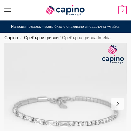
0
Направи подарък – всяко бижу е опаковано в подаръчна кутийка.
Capino
Сребърни гривни
Сребърна гривна Imelda
/
/