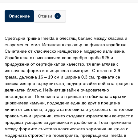
Отзиви
Описание
2
Сребърна гривна Imelda е блестящ баланс между класика и
съвременен стил. Истински шедьовър на фината изработка.
Съчетание от класическо изящество и модерно излъчване.
Изработена от висококачествено сребро проба 925 и
придружена от сертификат за качество, тя впечатлява с
изтънчена форма и съвършена симетрия. С тегло от 3,9
грама, дължина 16 – 19 см и ширина 0,3 см, гривната се
вписва изящно върху китката, подчертавайки нейната грация с
деликатен блясък. Нейният дизайн е очарователно
нестандартен. Половината от гривната е обсипана с кръгли
циркониеви камъни, подредени един до друг в прецизна
линия от светлина, а другата половина е украсена с по-големи
правоъгълни цирконии, които създават изразителен контраст и
придават усещане за динамика и дълбочина. Това преливане
между формите съчетава класическата хармония на кръга с
модерната строгост на геометрията, превръщайки Imelda в