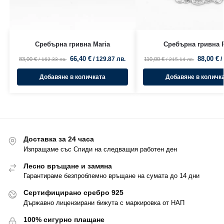
Сребърна гривна Maria
Сребърна гривна R
66,40
€
88,00
€
/ 129.87 лв.
/
83,00
€
110,00
€
/ 162.33 лв.
/ 215.14 лв.
Добавяне в количката
Добавяне в количк
Доставка за 24 часа
Изпращаме със Спиди на следващия работен ден
Лесно връщане и замяна
Гарантираме безпроблемно връщане на сумата до 14 дни
Сертифицирано сребро 925
Държавно лицензирани бижута с маркировка от НАП
100% сигурно плащане