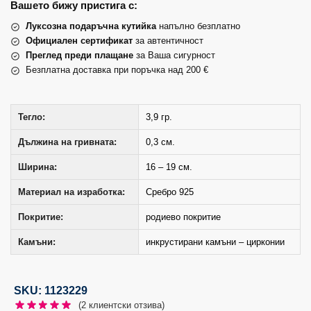
Вашето бижу пристига с:
Луксозна подаръчна кутийка
напълно безплатно
Официален сертификат
за автентичност
Преглед преди плащане
за Ваша сигурност
Безплатна доставка при поръчка над 200 €
Тегло:
3,9 гр.
Дължина на гривната:
0,3 см.
Ширина:
16 – 19 см.
Материал на изработка:
Сребро 925
Покритие:
родиево покритие
Камъни:
инкрустирани камъни – цирконии
SKU: 1123229
(
2
клиентски отзива)