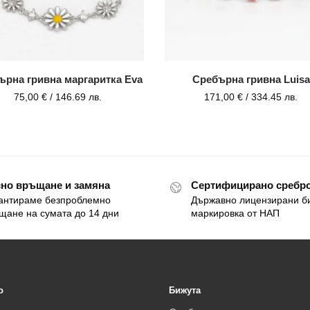
ърна гривна маргаритка Eva
Сребърна гривна Luisa
75,00
€
/ 146.69 лв.
171,00
€
/ 334.45 лв.
но връщане и замяна
Сертифицирано сребро
антираме безпроблемно
Държавно лицензирани б
щане на сумата до 14 дни
маркировка от НАП
o
Бижута