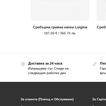
Сребърна гривна капка Luigina
Среб
187,00
€
/ 365.74 лв.
Доставка за 24 часа
Лес
Изпращаме със Спиди на
Гар
следващия работен ден
връ
За клиенти (Помощ и Обслужване)
За Capin