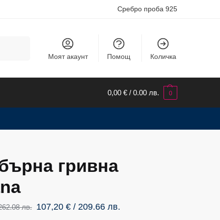
Сребро проба 925
Търсене
Моят акаунт
Помощ
Количка
0,00
€
/ 0.00 лв.
0
бърна гривна
ana
107,20
€
/ 209.66 лв.
 262.08 лв.