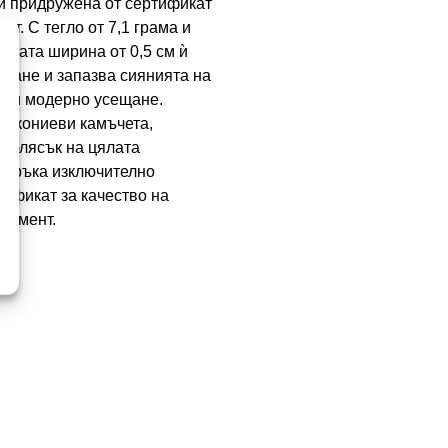
 и придружена от сертификат
ст. С тегло от 7,1 грама и
фината ширина от 0,5 см ѝ
яване и запазва сиянията на
ка и модерно усещане.
иркониеви камъчета,
н блясък на цялата
ка ръка изключително
тификат за качество на
момент.