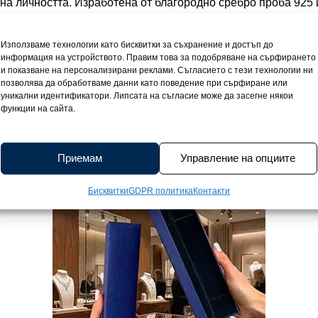
 на личността. Изработена от благородно сребро проба 925
четава лекота и стабилност с гарантирано качество и трайно
 до 19 см, тя приляга с деликатна грация върху китката, а 
Използваме технологии като бисквитки за съхранение и достъп до
ост. Родиевото покритие защитава повърхността от потъмн
информация на устройството. Правим това за подобряване на сърфирането
айнът впечатлява с интересна плетка, която добавя динами
и показване на персонализирани реклами. Съгласието с тези технологии ни
позволява да обработваме данни като поведение при сърфиране или
авоъгълни елементи са изчистени, докато миниатюрните ц
уникални идентификатори. Липсата на съгласие може да засегне някои
менти, проблясват като малки капчици и придават деликате
функции на сайта.
е символ на стил, индивидуалност и финес, който прави вся
стига в луксозна подаръчна кутийка и е придружена от сер
ният завършек, който превръща всяка покупка в специален 
Приемам
Управление на опциите
Бисквитки
GDPR политика
Контакти