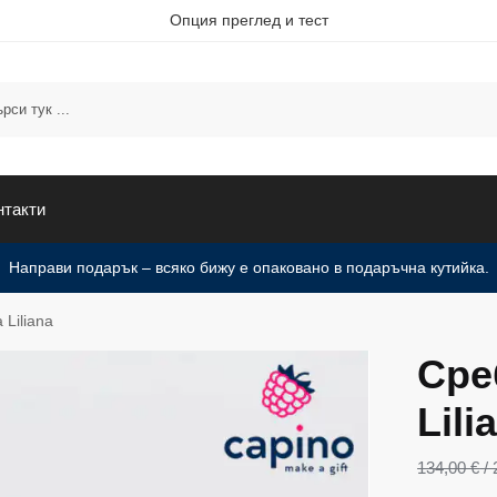
Опция преглед и тест
нтакти
Направи подарък – всяко бижу е опаковано в подаръчна кутийка.
Liliana
Сре
Lili
134,00
€
/