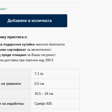
ност
Добавяне в количката
жу пристига с:
на подаръчна кутийка
напълно безплатно
лен сертификат
за автентичност
д преди плащане
за Ваша сигурност
на доставка при поръчка над 200 €
7,1 гр.
на гривната:
0,5 см.
16,5 – 19 см.
 на изработка:
Сребро 925