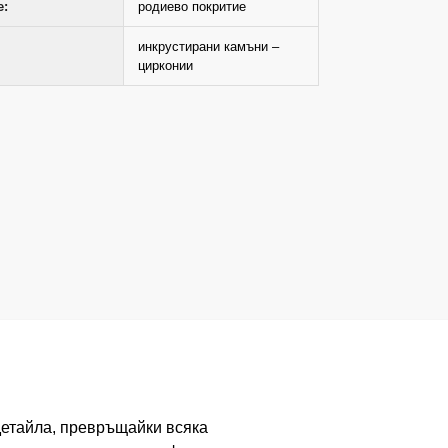
е:
родиево покритие
инкрустирани камъни –
цирконии
 детайла, превръщайки всяка