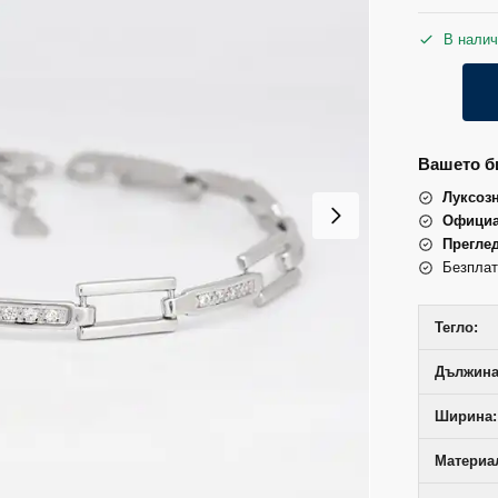
В налич
Вашето би
Луксоз
Официа
Прегле
Безплат
Тегло:
Дължина 
Ширина:
Материал