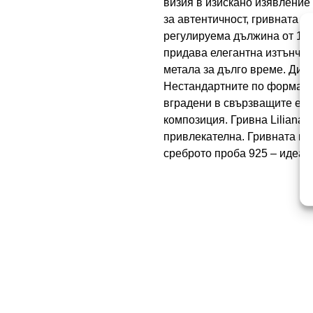
визия в изискано изявление
за автентичност, гривната съ
регулируема дължина от 16,5
придава елегантна изтънчен
метала за дълго време. Диз
Нестандартните по форма пр
вградени в свързващите еле
композиция. Гривна Liliana 
привлекателна. Гривната при
среброто проба 925 – идеал