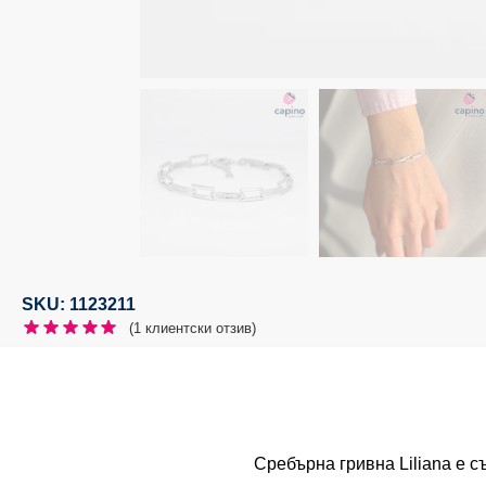
SKU: 1123211
(
1
клиентски отзив)
Сребърна гривна Liliana е с