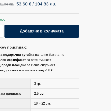
53,60
€
/ 104.83 лв.
31.04 лв.
ност
Добавяне в количката
жу пристига с:
на подаръчна кутийка
напълно безплатно
лен сертификат
за автентичност
д преди плащане
за Ваша сигурност
на доставка при поръчка над 200 €
3 гр.
на гривната:
2,5 см.
18 – 22 см.