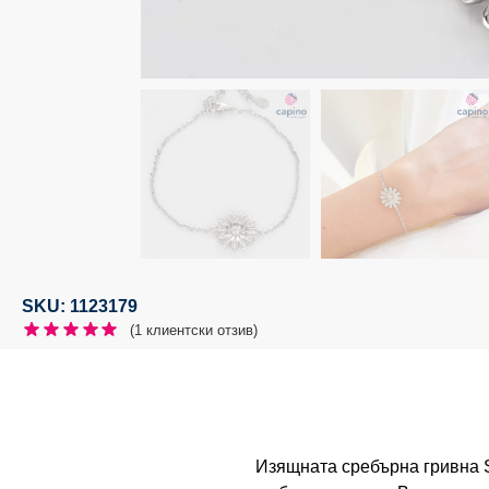
SKU: 1123179
(
1
клиентски отзив)
Изящната сребърна гривна S