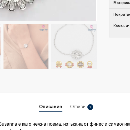
Материал
Покрити
Камъни:
Описание
Отзиви
1
usanna е като нежна поема, изтъкана от финес и символик