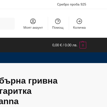
Сребро проба 925
Търсене
Моят акаунт
Помощ
Количка
0,00
€
/ 0.00 лв.
0
бърна гривна
гаритка
anna