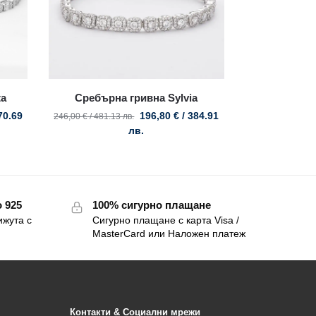
ta
Сребърна гривна Sylvia
70.69
196,80
€
/ 384.91
246,00
€
/ 481.13 лв.
лв.
 925
100% сигурно плащане
ижута с
Сигурно плащане с карта Visa /
MasterCard или Наложен платеж
Контакти & Социални мрежи