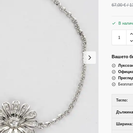
67,00
€
/ 1
В налич
Вашето би
Луксоз
Официа
Прегле
Безплат
Тегло:
Дължина 
Ширина: