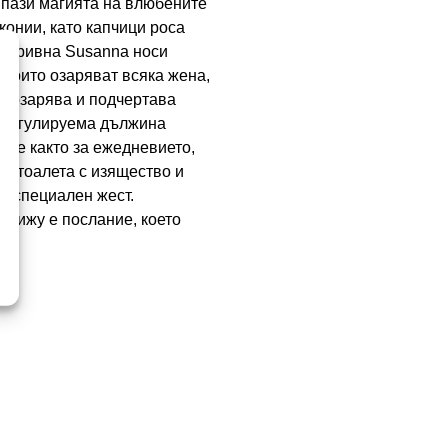
е пази магията на влюбените
конии, като капчици роса
а гривна Susanna носи
 които озаряват всяка жена,
то озарява и подчертава
и регулируема дължина
а е както за ежедневието,
ни тоалета с изящество и
а специален жест.
 бижу е послание, което