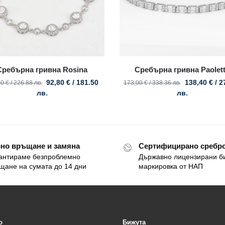
Сребърна гривна Rosina
Сребърна гривна Paolet
92,80
€
/ 181.50
138,40
€
/ 2
00
€
/ 226.88 лв.
173,00
€
/ 338.36 лв.
лв.
лв.
но връщане и замяна
Сертифицирано сребро
антираме безпроблемно
Държавно лицензирани б
щане на сумата до 14 дни
маркировка от НАП
o
Бижута