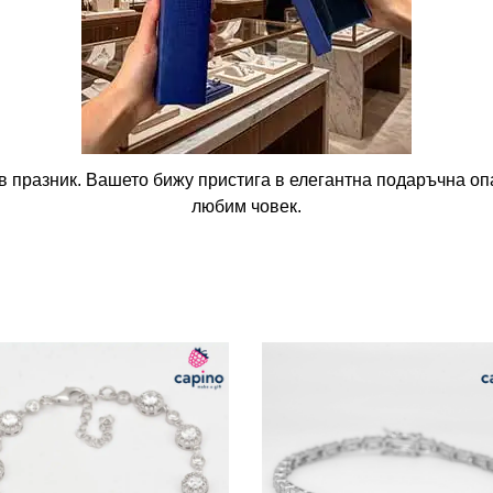
в празник. Вашето бижу пристига в елегантна подаръчна опа
любим човек.