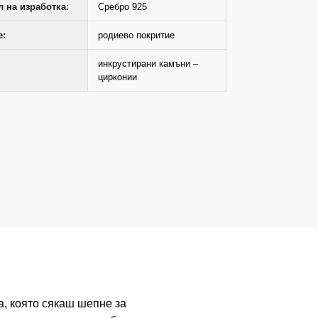
 на изработка:
Сребро 925
е:
родиево покритие
инкрустирани камъни –
цирконии
а, която сякаш шепне за