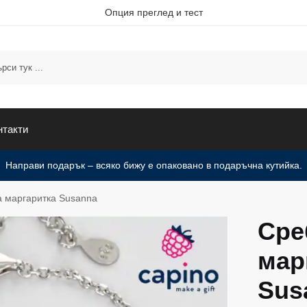
Опция преглед и тест
нтакти
Направи подарък – всяко бижу е опаковано в подаръчна кутийка.
 маргаритка Susanna
Сре
мар
Sus