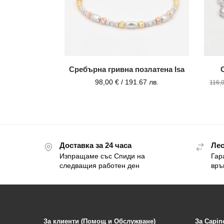
Сребърна гривна позлатена Isa
98,00
€
/ 191.67 лв.
116,
Доставка за 24 часа
Лес
Изпращаме със Спиди на
Гар
следващия работен ден
връ
За клиенти (Помощ и Обслужване)
За Capin