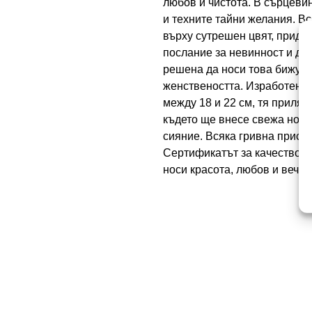
любов и чистота. В сърцевин
и техните тайни желания. Вс
върху сутрешен цвят, прида
послание за невинност и доб
решена да носи това бижу. В
женствеността. Изработена 
между 18 и 22 см, тя приля
където ще внесе свежа нотка
сияние. Всяка гривна присти
Сертификатът за качеството 
носи красота, любов и вечна