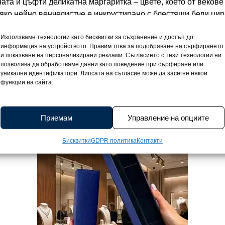
ата ѝ цъфти деликатна маргаритка – цвете, което от веков
яко нейно венчелистче е инкрустирано с блестящи бели цир
вайки на гривната сияние и изключителна нежност. Сребърн
Използваме технологии като бисквитки за съхранение и достъп до
рота, а самата ѝ форма е символ на светлина и сърдечност,
информация на устройството. Правим това за подобряване на сърфирането
сяко движение по китката е като танц на пролетен лъч, кой
и показване на персонализирани реклами. Съгласието с тези технологии ни
ръчно от висококачествено сребро 925, с тегло от 3 грама 
позволява да обработваме данни като поведение при сърфиране или
уникални идентификатори. Липсата на съгласие може да засегне някои
га съвършено и носи усещане за лекота и комфорт. Подходящ
функции на сайта.
 елегантност, така и за специални поводи, когато ще допъл
га в стилна подаръчна кутийка, която подсилва усещането з
на благородния метал е гаранция за нейната стойност. Това
Приемам
Управление на опциите
 женственост.
Бисквитки
GDPR политика
Контакти