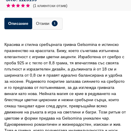
(
1
клиентски отзив)
Отзиви
Описание
1
Красива и стилна сребърната гривна Gelsomina е истинско
празненство на красотата. Бижу, което съчетава изтънчена
елегантност с игриви цветни акценти. Изработена от сребро с
проба 925 и с тегло от 8,8 грама, тя впечатлява със своята
плътност и изразителен дизайн, а дължината ѝ от 18 см и
ширината от 0,8 см я правят идеално балансирана и удобна
за носене. Родиевото покритие запазва сиянието на среброто
и го предпазва от потъмняване, за да изглежда гривната
винаги като нова. Нейната магия се крие в редуването на
блестящи цветни цирконии и нежни сребърни сърца, които
сякаш танцуват едни след други, превръщайки всяко
движение на ръката в игра на светлини и багри. Този ритъм от
цветове и форми придава на Gelsomina уникален чар.
Едновременно романтичен и жизнерадостен, изискан и жив.
Това е гривна, която подчертава индивидуалността и носи