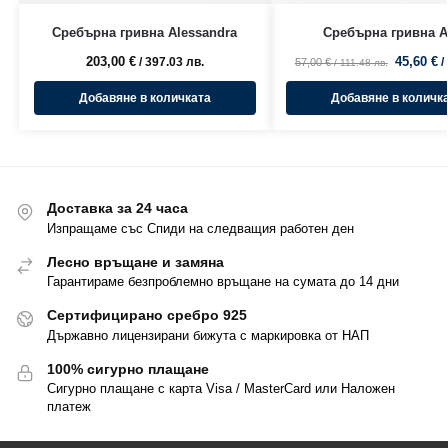
Сребърна гривна Alessandra
Сребърна гривна A
203,00
€
45,60
€
/ 397.03 лв.
/
57,00
€
/ 111.48 лв.
Добавяне в количката
Добавяне в количк
Доставка за 24 часа
Изпращаме със Спиди на следващия работен ден
Лесно връщане и замяна
Гарантираме безпроблемно връщане на сумата до 14 дни
Сертифицирано сребро 925
Държавно лицензирани бижута с маркировка от НАП
100% сигурно плащане
Сигурно плащане с карта Visa / MasterCard или Наложен
платеж