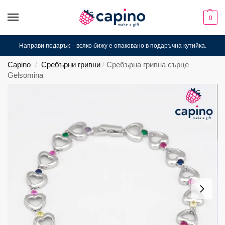
0
Направи подарък – всяко бижу е опаковано в подаръчна кутийка.
Capino
Сребърни гривни
Сребърна гривна сърце
/
/
Gelsomina