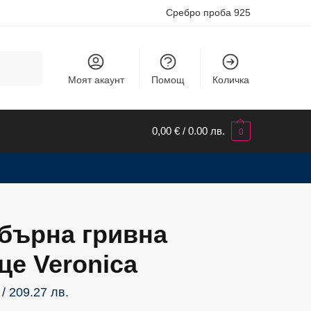
Сребро проба 925
Търсене
Моят акаунт
Помощ
Количка
0,00
€
/ 0.00 лв.
0
бърна гривна
це Veronica
/ 209.27 лв.