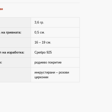
ан
3,6 гр.
на гривната:
0,5 см.
16 – 19 см.
 на изработка:
Сребро 925
е:
родиево покритие
инкрустирани – розови
цирконии