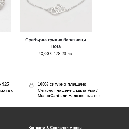
Сребърна гривна белезници
Flora
40,00
€
/ 78.23 лв.
 925
100% сигурно плащане
ижута с
Сигурно плащане с карта Visa /
MasterCard или Наложен платеж
Контакти & Социални мрежи