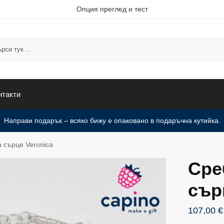
Опция преглед и тест
нтакти
Направи подарък – всяко бижу е опаковано в подаръчна кутийка.
 сърце Veronica
Сре
сър
107,00
€