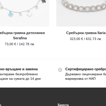
ебърна гривна детелинки
Сребърна гривна Ilaria
Serafina
323,00
€
/ 631.73 лв.
73,00
€
/ 142.78 лв.
но връщане и замяна
Сертифицирано сребро
антираме безпроблемно
Държавно лицензирани б
щане на сумата до 14 дни
маркировка от НАП
o
Бижута