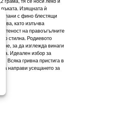
2 грама, тя се носи леко и
 ръката. Изящната ѝ
бсипани с фино блестящи
вява, като излъчва
чистеност на правоъгълните
лно стилна. Родиевото
ане, за да изглежда винаги
ласа. Идеален избор за
ст. Всяка гривна пристига в
а да направи усещането за