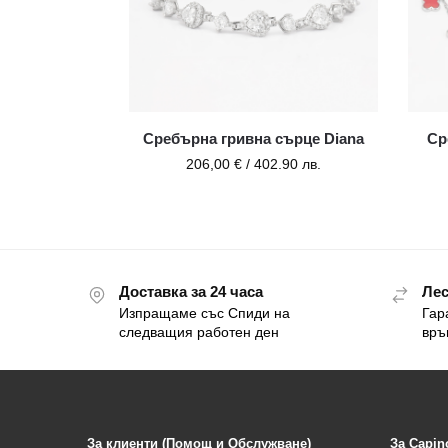
Сребърна гривна сърце Diana
Ср
206,00
€
/ 402.90 лв.
Доставка за 24 часа
Лес
Изпращаме със Спиди на
Гар
следващия работен ден
връ
За клиенти (Помощ и Обслужване)
За Capin