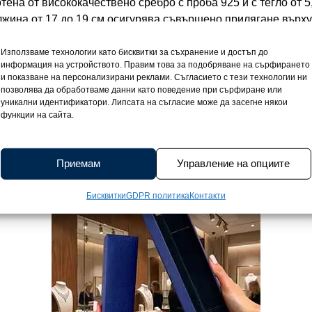
ена от висококачествено сребро с проба 925 и с тегло от 5,
лжина от 17 до 19 см осигурява съвършено прилягане върху
и големи сърчица, преплетени с продълговати елементи, о
ината се пречупва в тях и при всяко движение гривната ожи
Използваме технологии като бисквитки за съхранение и достъп до
информация на устройството. Правим това за подобряване на сърфирането
онията между деликатността на сърцата и геометричната из
и показване на персонализирани реклами. Съгласието с тези технологии ни
а. Едновременно романтична, модерна, нежна и изключите
позволява да обработваме данни като поведение при сърфиране или
 среброто и защитава гривната от потъмняване или надраскв
уникални идентификатори. Липсата на съгласие може да засегне някои
функции на сайта.
тията. Гривната Veronica е израз на нежност и безупречна к
зи момент, когато искате да засияете с изтънчена елегантно
 е придружена от сертификат за качеството на среброто, з
Приемам
Управление на опциите
а напълно завършено.
Бисквитки
GDPR политика
Контакти