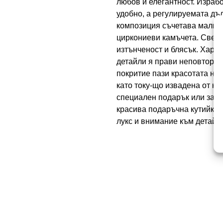
любов и елегантност. Изработ
удобно, а регулируемата дъ
композиция съчетава малки 
циркониеви камъчета. Светл
изтънченост и блясък. Харм
детайли я прави неповторим
покритие пази красотата на
като току-що извадена от ку
специален подарък или за он
красива подаръчна кутийка и
лукс и внимание към детайл