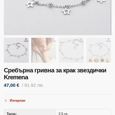
Сребърна гривна за крак звездички
Kremena
47,00
€
/ 91.92 лв.
Изчерпан
Тегло:
2,5 гр.