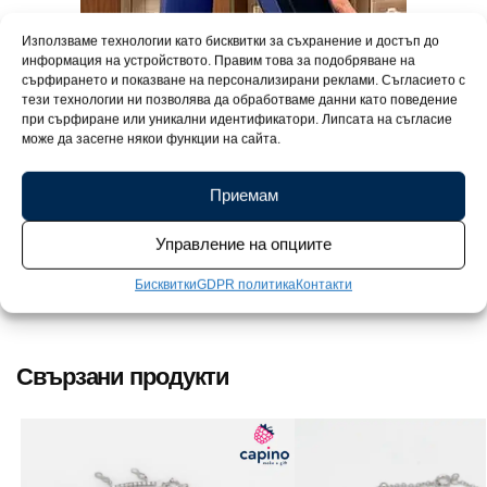
Използваме технологии като бисквитки за съхранение и достъп до
информация на устройството. Правим това за подобряване на
сърфирането и показване на персонализирани реклами. Съгласието с
тези технологии ни позволява да обработваме данни като поведение
при сърфиране или уникални идентификатори. Липсата на съгласие
може да засегне някои функции на сайта.
Приемам
Управление на опциите
Превърнете всеки повод в празник. Вашето бижу пристига в
елегантна подаръчна опаковка, готово да зарадва любим
Бисквитки
GDPR политика
Контакти
човек.
Свързани продукти