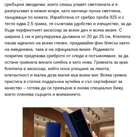
сребърни звездички, които сякаш улавят светлината и я
разпръскват в нежни искри, като капчици лунна светлина,
танцуващи по кожата. Изработена от сребро проба 925 и с
тегло едва 2,5 грама, тя съчетава удобство и изящество, за да
бъде перфектният аксесоар за всеки ден и всяка визия. С
ширина 1 см и регулируема дължина от 20 до 25 см, Kremena
пасва идеално на всеки глезен, придавайки фин блясък както
на ежедневна, така и на официална визия. Родиевото
покритие предпазва среброто от следи и потъмняване, за да
остане гривната винаги сияйна и като нова. Гривната за крак
Kremena е аксесоар, който носи усещане за лекота,
елегантност и малка доза магия във всеки миг. Всяка гривна
пристига в стилна подаръчна кутийка и със сертификат за
качество – готова да се превърне в онова специално бижу,
което пленява сърцето и вниманието.