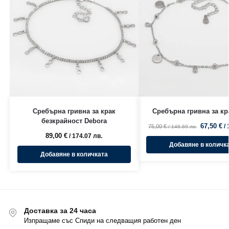
Сребърна гривна за крак
Сребърна гривна за кра
безкрайност Debora
67,50
€
/
75,00
€
/ 146.69 лв.
89,00
€
/ 174.07 лв.
Добавяне в количк
Добавяне в количката
Доставка за 24 часа
Изпращаме със Спиди на следващия работен ден