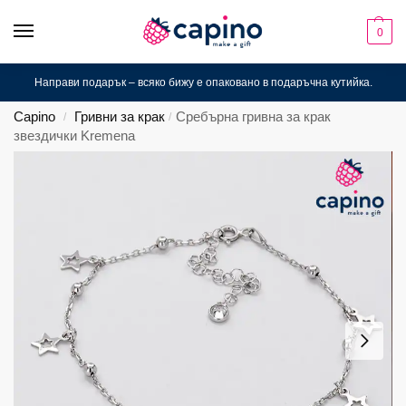
0
Направи подарък – всяко бижу е опаковано в подаръчна кутийка.
Capino
Гривни за крак
Сребърна гривна за крак
/
/
звездички Kremena