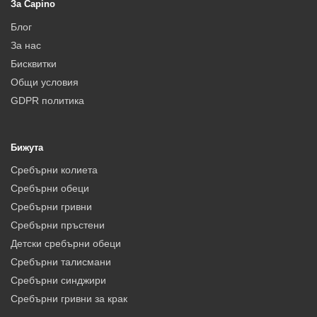
За Capino
Блог
За нас
Бисквитки
Общи условия
GDPR политика
Бижута
Сребърни колиета
Сребърни обеци
Сребърни гривни
Сребърни пръстени
Детски сребърни обеци
Сребърни талисмани
Сребърни синджири
Сребърни гривни за крак