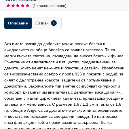
(
1
клиентски отзив)
Отзиви
Описание
1
Ако имате нужда да добавите малко повече блясък в
ежедневието си обеци Angelica са вашият аксесоар. Те са
малки късчета светлина, създадени да внесат блясък и финес.
Съчетание от елегантност и изящество, предназначени за
дамите, които ценят нежните и блестящи детайли. Изработени
от висококачествено сребро с проба 925 и покрити с родий, те
сияят с дълготрайна красота, защитени от потъмняване и
драскотини. Закопчалките тип винтче осигуряват сигурност и
комфорт. Дизайнът им впечатлява с деликатни висящи капки,
обсипани с малки циркониеви камъчета, придавайки усещане
за лекота и женственост. С размери 1,6 / 1,1 см и тегло от 1,6
гр, обеците Angelica са достатъчно дискретни за ежедневието
и достатъчно изискани за специални поводи. Те притежават
онзи фин акцент, който прави визията завършена. Всяка
поръчка пристига в луксозна подаръчна кутия и със