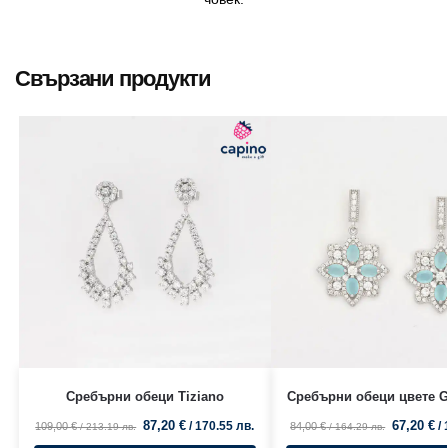
Свързани продукти
Сребърни обеци Tiziano
Сребърни обеци цвете 
87,20
€
67,20
€
/ 170.55 лв.
/
109,00
€
84,00
€
/ 213.19 лв.
/ 164.29 лв.