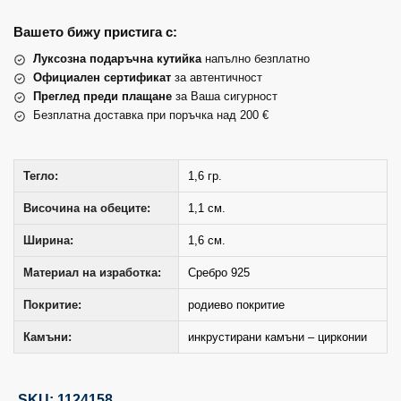
Вашето бижу пристига с:
Луксозна подаръчна кутийка
напълно безплатно
Официален сертификат
за автентичност
Преглед преди плащане
за Ваша сигурност
Безплатна доставка при поръчка над 200 €
Тегло:
1,6 гр.
Височина на обеците:
1,1 см.
Ширина:
1,6 см.
Материал на изработка:
Сребро 925
Покритие:
родиево покритие
Камъни:
инкрустирани камъни – цирконии
SKU: 1124158