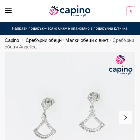
0
Направи подарък – всяко бижу е опаковано в подаръчна кутийка.
Capino
Сребърни обеци
Малки обеци с винт
Сребърни
/
/
/
обеци Angelica