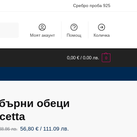
Сребро проба 925
Търсене
Моят акаунт
Помощ
Количка
0,00
€
/ 0.00 лв.
0
бърни обеци
cetta
56,80
€
/ 111.09 лв.
38.86 лв.