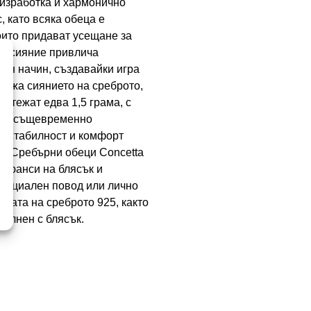
 изработка и хармонично
, като всяка обеца е
оито придават усещане за
си сияние привлича
фин начин, създавайки игра
държа сиянието на среброто,
 тежат едва 1,5 грама, с
като същевременно
ра стабилност и комфорт
а. Сребърни обеци Concetta
 нюанси на блясък и
 специален повод или лично
бата на среброто 925, както
пълнен с блясък.