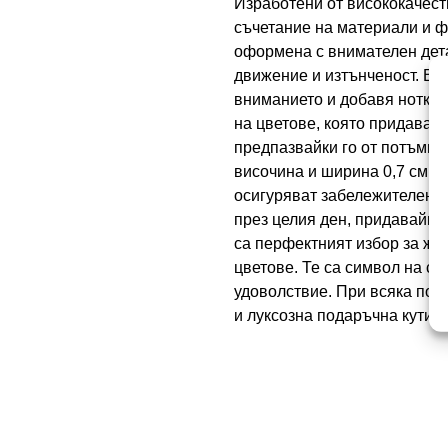
Изработени от висококачест
съчетание на материали и фо
оформена с внимателен дета
движение и изтънченост. В ц
вниманието и добавя нотка 
на цветове, която придава н
предпазвайки го от потъмня
височина и ширина 0,7 см, 
осигуряват забележителен, 
през целия ден, придавайки
са перфектният избор за жен
цветове. Те са символ на ст
удоволствие. При всяка пор
и луксозна подаръчна кутийк