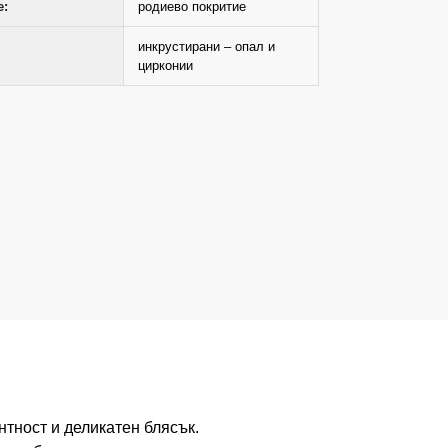
е:
родиево покритие
инкрустирани – опал и
цирконии
тност и деликатен блясък.