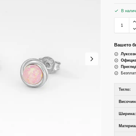
В налич
Вашето би
Луксоз
Официа
Прегле
Безплат
Тегло:
Височина
Ширина:
Материал