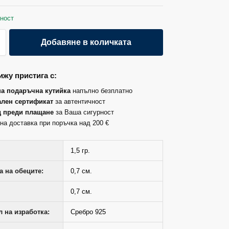
ност
Добавяне в количката
жу пристига с:
на подаръчна кутийка
напълно безплатно
лен сертификат
за автентичност
д преди плащане
за Ваша сигурност
на доставка при поръчка над 200 €
1,5 гр.
 на обеците:
0,7 см.
0,7 см.
 на изработка:
Сребро 925