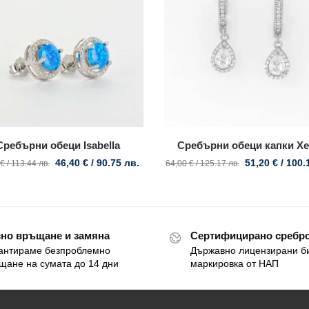
Сребърни обеци Isabella
Сребърни обеци капки Xe
46,40
€
/ 90.75 лв.
51,20
€
/ 100.
€
/ 113.44 лв.
64,00
€
/ 125.17 лв.
но връщане и замяна
Сертифицирано сребро
антираме безпроблемно
Държавно лицензирани б
щане на сумата до 14 дни
маркировка от НАП