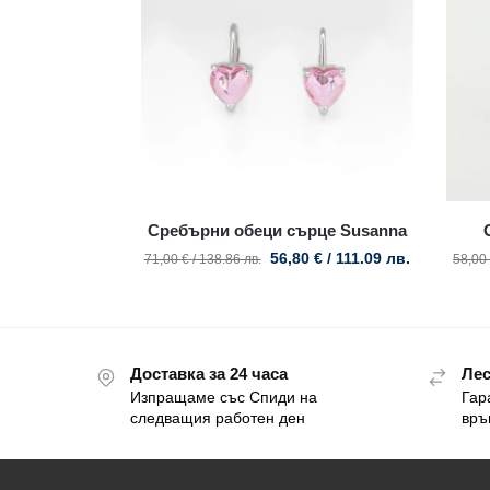
Сребърни обеци сърце Susanna
56,80
€
/ 111.09 лв.
71,00
€
/ 138.86 лв.
58,00
Доставка за 24 часа
Лес
Изпращаме със Спиди на
Гар
следващия работен ден
връ