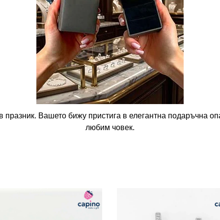
в празник. Вашето бижу пристига в елегантна подаръчна опа
любим човек.