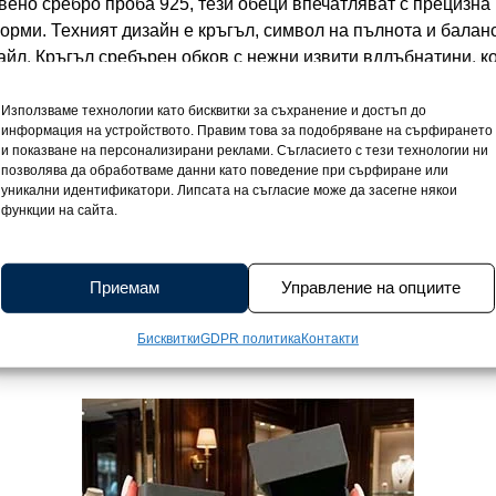
вено сребро проба 925, тези обеци впечатляват с прецизна
рми. Техният дизайн е кръгъл, символ на пълнота и баланс
йл. Кръгъл сребърен обков с нежни извити вдлъбнатини, к
ентъра на обецата сияе кръгъл розов опал, който с мекото 
на нежност и женственост. Опалът отразява светлината по 
Използваме технологии като бисквитки за съхранение и достъп до
информация на устройството. Правим това за подобряване на сърфирането
а обеците магия и елегантен чар. Покритието от родий под
и показване на персонализирани реклами. Съгласието с тези технологии ни
ване и гарантирайки дълготрайна красота. Сребърните обеци
позволява да обработваме данни като поведение при сърфиране или
което ги прави изключително удобни за ежедневно носене, 
уникални идентификатори. Липсата на съгласие може да засегне някои
функции на сайта.
фин акцент върху ухото. Закопчаването със винтче гаранти
 усещане за сигурност и надеждност на изисканата изработк
ата, която обича изчистени, но елегантни детайли и фините
Приемам
Управление на опциите
ил, хармония и деликатна женственост, чудесен подарък за
ъчка получавате сертификат за качество, удостоверяващ про
Бисквитки
GDPR политика
Контакти
а, която превръща тези изискани обеци в готов подарък, из