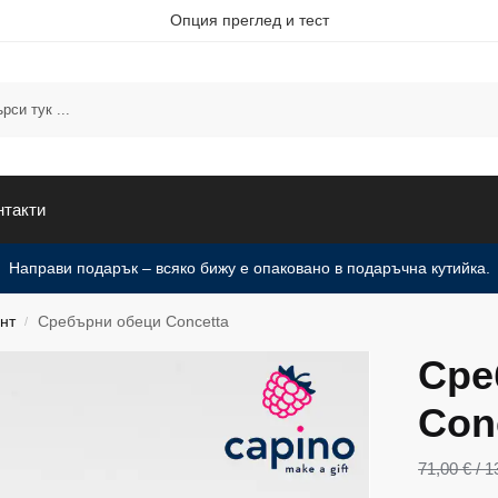
Опция преглед и тест
нтакти
Направи подарък – всяко бижу е опаковано в подаръчна кутийка.
нт
Сребърни обеци Concetta
/
Сре
Con
71,00
€
/ 1