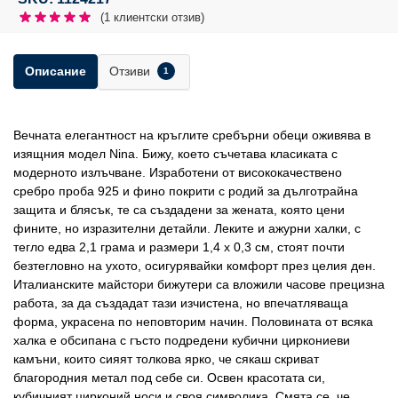
(
1
клиентски отзив)
Отзиви
Описание
1
Вечната елегантност на кръглите сребърни обеци оживява в
изящния модел Nina. Бижу, което съчетава класиката с
модерното излъчване. Изработени от висококачествено
сребро проба 925 и фино покрити с родий за дълготрайна
защита и блясък, те са създадени за жената, която цени
фините, но изразителни детайли. Леките и ажурни халки, с
тегло едва 2,1 грама и размери 1,4 х 0,3 см, стоят почти
безтегловно на ухото, осигурявайки комфорт през целия ден.
Италианските майстори бижутери са вложили часове прецизна
работа, за да създадат тази изчистена, но впечатляваща
форма, украсена по неповторим начин. Половината от всяка
халка е обсипана с гъсто подредени кубични циркониеви
камъни, които сияят толкова ярко, че сякаш скриват
благородния метал под себе си. Освен красотата си,
кубичният цирконий носи и своя символика. Смята се, че