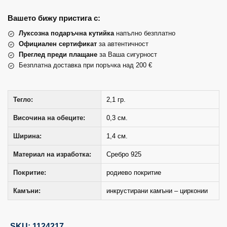
Вашето бижу пристига с:
Луксозна подаръчна кутийка
напълно безплатно
Официален сертификат
за автентичност
Преглед преди плащане
за Ваша сигурност
Безплатна доставка при поръчка над 200 €
Тегло:
2,1 гр.
Височина на обеците:
0,3 см.
Ширина:
1,4 см.
Материал на изработка:
Сребро 925
Покритие:
родиево покритие
Камъни:
инкрустирани камъни – цирконии
SKU: 1124217