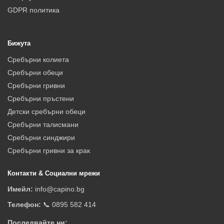
GDPR политика
Бижута
Сребърни колиета
Сребърни обеци
Сребърни гривни
Сребърни пръстени
Детски сребърни обеци
Сребърни талисмани
Сребърни синджири
Сребърни гривни за крак
Контакти & Социални мрежи
Имейл:
info@capino.bg
Телефон:
📞 0895 582 414
Последвайте ни: