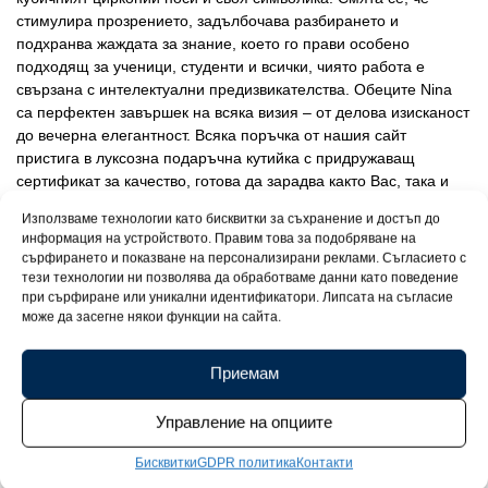
стимулира прозрението, задълбочава разбирането и
подхранва жаждата за знание, което го прави особено
подходящ за ученици, студенти и всички, чиято работа е
свързана с интелектуални предизвикателства. Обеците Nina
са перфектен завършек на всяка визия – от делова изисканост
до вечерна елегантност. Всяка поръчка от нашия сайт
пристига в луксозна подаръчна кутийка с придружаващ
сертификат за качество, готова да зарадва както Вас, така и
специален човек.
Използваме технологии като бисквитки за съхранение и достъп до
информация на устройството. Правим това за подобряване на
сърфирането и показване на персонализирани реклами. Съгласието с
тези технологии ни позволява да обработваме данни като поведение
при сърфиране или уникални идентификатори. Липсата на съгласие
може да засегне някои функции на сайта.
Приемам
Управление на опциите
Бисквитки
GDPR политика
Контакти