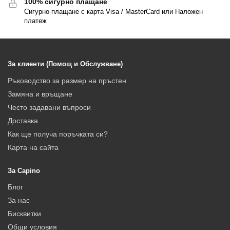
100% сигурно плащане
Сигурно плащане с карта Visa / MasterCard или Наложен
платеж
За клиенти (Помощ и Обслужване)
Ръководство за размер на пръстен
Замяна и връщане
Често задавани въпроси
Доставка
Как ще получа поръчката си?
Карта на сайта
За Capino
Блог
За нас
Бисквитки
Общи условия