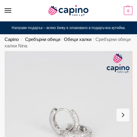
0
Направи подарък – всяко бижу е опаковано в подаръчна кутийка.
Capino
Сребърни обеци
Обеци халки
Сребърни обеци
/
/
/
халки Nina