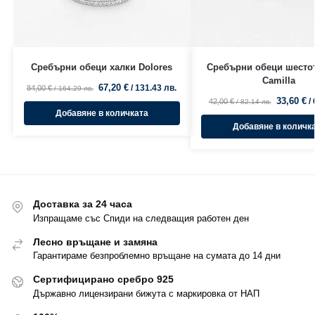
Сребърни обеци халки Dolores
Сребърни обеци шесто
Camilla
67,20
€
/ 131.43 лв.
84,00
€
/ 164.29 лв.
33,60
€
/
42,00
€
/ 82.14 лв.
Добавяне в количката
Добавяне в количк
Доставка за 24 часа
Изпращаме със Спиди на следващия работен ден
Лесно връщане и замяна
Гарантираме безпроблемно връщане на сумата до 14 дни
Сертифицирано сребро 925
Държавно лицензирани бижута с маркировка от НАП