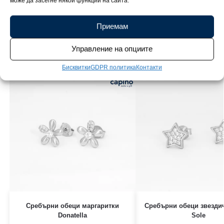
може да засегне някои функции на сайта.
човек.
Приемам
Свързани продукти
Управление на опциите
Бисквитки
GDPR политика
Контакти
Сребърни обеци маргаритки
Сребърни обеци звездич
Donatella
Sole