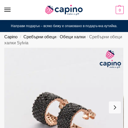
0
Направи подарък – всяко бижу е опаковано в подаръчна кутийка.
Capino
Сребърни обеци
Обеци халки
Сребърни обеци
/
/
/
халки Sylvia