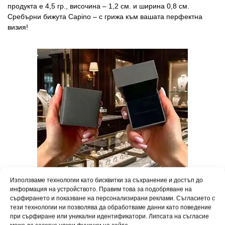
продукта е 4,5 гр., височина – 1,2 см. и ширина 0,8 см.
Сребърни бижута Capino – с грижа към вашата перфектна
визия!
Използваме технологии като бисквитки за съхранение и достъп до
информация на устройството. Правим това за подобряване на
сърфирането и показване на персонализирани реклами. Съгласието с
тези технологии ни позволява да обработваме данни като поведение
Превърнете всеки повод в празник. Вашето бижу пристига в
при сърфиране или уникални идентификатори. Липсата на съгласие
елегантна подаръчна опаковка, готово да зарадва любим