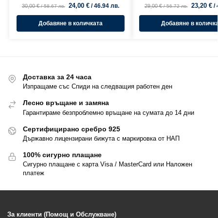
24,00
€
23,20
€
/ 46.94 лв.
/
30,00
€
29,00
€
/ 58.67 лв.
/ 56.72 лв.
Добавяне в количката
Добавяне в количк
Доставка за 24 часа
Изпращаме със Спиди на следващия работен ден
Лесно връщане и замяна
Гарантираме безпроблемно връщане на сумата до 14 дни
Сертифицирано сребро 925
Държавно лицензирани бижута с маркировка от НАП
100% сигурно плащане
Сигурно плащане с карта Visa / MasterCard или Наложен
платеж
За клиенти (Помощ и Обслужване)