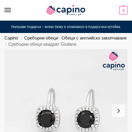
0
Направи подарък – всяко бижу е опаковано в подаръчна кутийка.
Capino
Сребърни обеци
Обеци с английско закопчаване
/
/
Сребърни обеци квадрат Giuliana
/