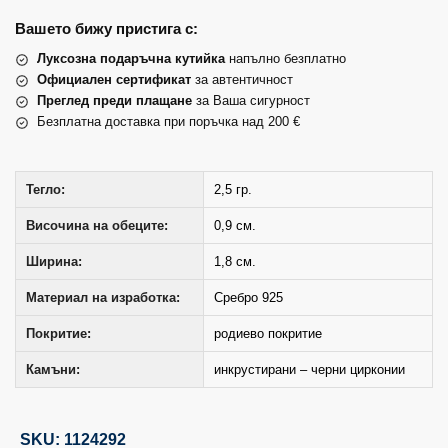
Вашето бижу пристига с:
Луксозна подаръчна кутийка
напълно безплатно
Официален сертификат
за автентичност
Преглед преди плащане
за Ваша сигурност
Безплатна доставка при поръчка над 200 €
Тегло:
2,5 гр.
Височина на обеците:
0,9 см.
Ширина:
1,8 см.
Материал на изработка:
Сребро 925
Покритие:
родиево покритие
Камъни:
инкрустирани – черни цирконии
SKU: 1124292