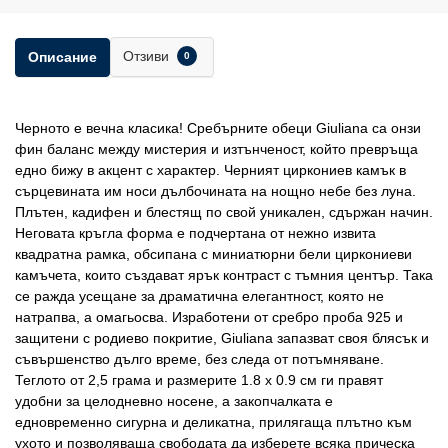
Отзиви
Описание
0
Черното е вечна класика! Сребърните обеци Giuliana са онзи
фин баланс между мистерия и изтънченост, който превръща
едно бижу в акцент с характер. Черният циркониев камък в
сърцевината им носи дълбочината на нощно небе без луна.
Плътен, кадифен и блестящ по свой уникален, сдържан начин.
Неговата кръгла форма е подчертана от нежно извита
квадратна рамка, обсипана с миниатюрни бели циркониеви
камъчета, които създават ярък контраст с тъмния център. Така
се ражда усещане за драматична елегантност, която не
натрапва, а омагьосва. Изработени от сребро проба 925 и
защитени с родиево покритие, Giuliana запазват своя блясък и
съвършенство дълго време, без следа от потъмняване.
Теглото от 2,5 грама и размерите 1.8 х 0.9 см ги правят
удобни за целодневно носене, а закопчалката е
едновременно сигурна и деликатна, прилягаща плътно към
ухото и позволяваща свободата да изберете всяка прическа