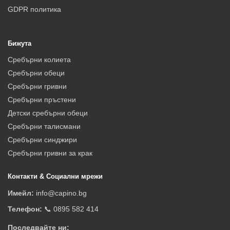
GDPR политика
Бижута
Сребърни колиета
Сребърни обеци
Сребърни гривни
Сребърни пръстени
Детски сребърни обеци
Сребърни талисмани
Сребърни синджири
Сребърни гривни за крак
Контакти & Социални мрежи
Имейл:
info@capino.bg
Телефон:
📞 0895 582 414
Последвайте ни: