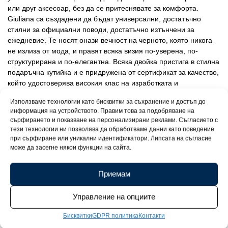
или друг аксесоар, без да се притеснявате за комфорта.
Giuliana са създадени да бъдат универсални, достатъчно
стилни за официални поводи, достатъчно изтънчени за
ежедневие. Те носят онази вечност на черното, която никога
не излиза от мода, и правят всяка визия по-уверена, по-
структурирана и по-елегантна. Всяка двойка пристига в стилна
подаръчна кутийка и е придружена от сертификат за качество,
който удостоверява високия клас на изработката и
дълготрайността на бижуто.
Използваме технологии като бисквитки за съхранение и достъп до
информация на устройството. Правим това за подобряване на
сърфирането и показване на персонализирани реклами. Съгласието с
тези технологии ни позволява да обработваме данни като поведение
при сърфиране или уникални идентификатори. Липсата на съгласие
може да засегне някои функции на сайта.
Приемам
Управление на опциите
Бисквитки
GDPR политика
Контакти