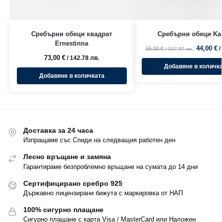
Сребърни обеци квадрат
Сребърни обеци Kar
Ernestinna
44,00
€
/
55,00
€
/ 107.57 лв.
73,00
€
/ 142.78 лв.
Добавяне в количк
Добавяне в количката
Доставка за 24 часа
Изпращаме със Спиди на следващия работен ден
Лесно връщане и замяна
Гарантираме безпроблемно връщане на сумата до 14 дни
Сертифицирано сребро 925
Държавно лицензирани бижута с маркировка от НАП
100% сигурно плащане
Сигурно плащане с карта Visa / MasterCard или Наложен