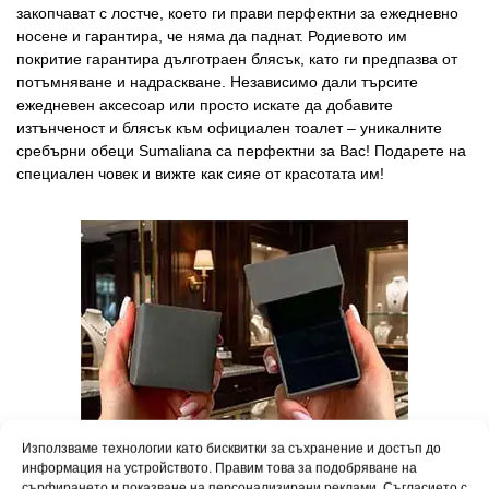
закопчават с лостче, което ги прави перфектни за ежедневно
носене и гарантира, че няма да паднат. Родиевото им
покритие гарантира дълготраен блясък, като ги предпазва от
потъмняване и надраскване. Независимо дали търсите
ежедневен аксесоар или просто искате да добавите
изтънченост и блясък към официален тоалет – уникалните
сребърни обеци Sumaliana са перфектни за Вас! Подарете на
специален човек и вижте как сияе от красотата им!
Използваме технологии като бисквитки за съхранение и достъп до
информация на устройството. Правим това за подобряване на
сърфирането и показване на персонализирани реклами. Съгласието с