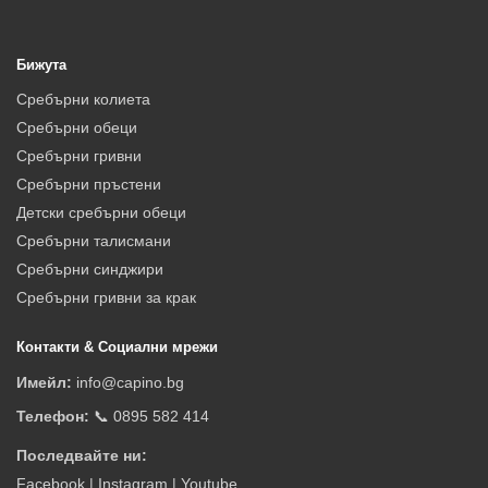
Бижута
Сребърни колиета
Сребърни обеци
Сребърни гривни
Сребърни пръстени
Детски сребърни обеци
Сребърни талисмани
Сребърни синджири
Сребърни гривни за крак
Контакти & Социални мрежи
Имейл:
info@capino.bg
Телефон:
📞 0895 582 414
Последвайте ни:
Facebook
|
Instagram
|
Youtube