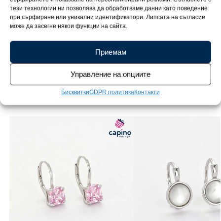
тези технологии ни позволява да обработваме данни като поведение
при сърфиране или уникални идентификатори. Липсата на съгласие
може да засегне някои функции на сайта.
Превърнете всеки повод в празник. Вашето бижу пристига в
елегантна подаръчна опаковка, готово да зарадва любим
Приемам
човек.
Управление на опциите
Бисквитки
GDPR политика
Контакти
Свързани продукти