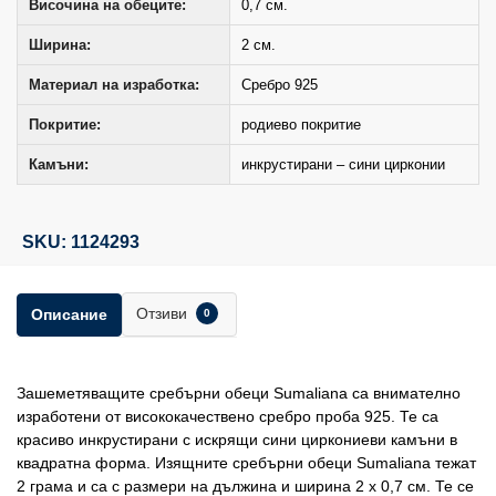
Височина на обеците:
0,7 см.
Ширина:
2 см.
Материал на изработка:
Сребро 925
Покритие:
родиево покритие
Камъни:
инкрустирани – сини цирконии
SKU: 1124293
Отзиви
Описание
0
Зашеметяващите сребърни обеци Sumaliana са внимателно
изработени от висококачествено сребро проба 925. Те са
красиво инкрустирани с искрящи сини циркониеви камъни в
квадратна форма. Изящните сребърни обеци Sumaliana тежат
2 грама и са с размери на дължина и ширина 2 х 0,7 см. Те се