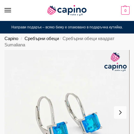
0
Направи подарък – всяко бижу е опаковано в подаръчна кутийка.
Capino
Сребърни обеци
Сребърни обеци квадрат
/
/
Sumaliana