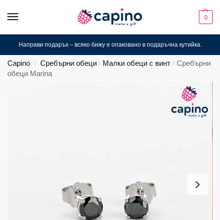
0
Направи подарък – всяко бижу е опаковано в подаръчна кутийка.
Capino
Сребърни обеци
Малки обеци с винт
Сребърни
/
/
/
обеци Marina