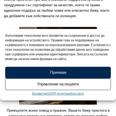
придружени със сертификат за качество, което ги прави
идеалния подарък за любим човек или елегантно бижу, което
да добавите към собствената си колекция.
Използваме технологии като бисквитки за съхранение и достъп до
информация на устройството. Правим това за подобряване на
сърфирането и показване на персонализирани реклами. Съгласието с
тези технологии ни позволява да обработваме данни като поведение
при сърфиране или уникални идентификатори. Липсата на съгласие
може да засегне някои функции на сайта.
Приемам
Управление на опциите
Бисквитки
GDPR политика
Контакти
Превърнете всеки повод в празник. Вашето бижу пристига в
елегантна подаръчна опаковка, готово да зарадва любим