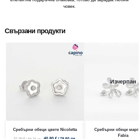
човек.
Свързани продукти
Изчерпан
Сребърни обеци цвете Nicoletta
Сребърни обеци марг
Fabia
40,80
€
/ 79.80 лв.
51,00
€
/ 99.75 лв.