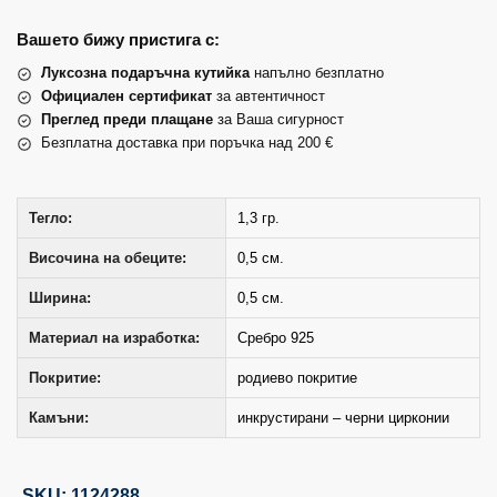
Вашето бижу пристига с:
Луксозна подаръчна кутийка
напълно безплатно
Официален сертификат
за автентичност
Преглед преди плащане
за Ваша сигурност
Безплатна доставка при поръчка над 200 €
Тегло:
1,3 гр.
Височина на обеците:
0,5 см.
Ширина:
0,5 см.
Материал на изработка:
Сребро 925
Покритие:
родиево покритие
Камъни:
инкрустирани – черни цирконии
SKU: 1124288