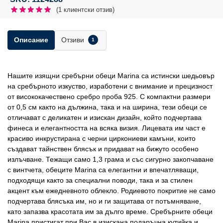
(
1
клиентски отзив)
Отзиви
Описание
1
Нашите изящни сребърни обеци Marina са истински шедьовър
на сребърното изкуство, изработени с внимание и прецизност
от висококачествено сребро проба 925. С компактни размери
от 0,5 см както на дължина, така и на ширина, тези обеци се
отличават с деликатен и изискан дизайн, който подчертава
финеса и елегантността на всяка визия. Лицевата им част е
красиво инкрустирана с черни циркониеви камъни, които
създават тайнствен блясък и придават на бижуто особено
излъчване. Тежащи само 1,3 грама и със сигурно закопчаване
с винтчета, обеците Marina са елегантни и впечатляващи,
подходящи както за специални поводи, така и за стилен
акцент към ежедневното облекло. Родиевото покритие не само
подчертава блясъка им, но и ги защитава от потъмняване,
като запазва красотата им за дълго време. Сребърните обеци
Marina пристигат при Вас в изискана подаръчна кутийка и