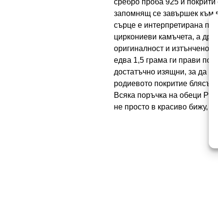
сребро проба 925 и покрити 
запомнящ се завършек към в
сърце е интерпретирана по 
циркониеви камъчета, а дру
оригиналност и изтънчено из
едва 1,5 грама ги прави поч
достатъчно изящни, за да п
родиевото покритие блясъкъ
Всяка поръчка на обеци Paol
не просто в красиво бижу, а