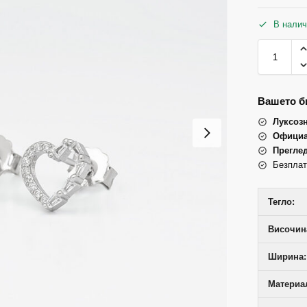
В налич
Вашето би
Луксоз
Официа
Прегле
Безплат
Тегло:
Височина
Ширина:
Материал