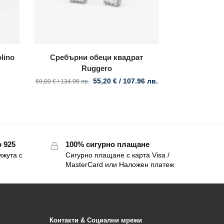
lino
Сребърни обеци квадрат
Ruggero
55,20
€
/ 107.96 лв.
69,00
€
/ 134.95 лв.
 925
100% сигурно плащане
ижута с
Сигурно плащане с карта Visa /
MasterCard или Наложен платеж
Контакти & Социални мрежи