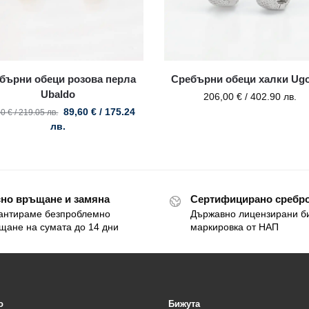
бърни обеци розова перла
Сребърни обеци халки Ugo
Ubaldo
206,00
€
/ 402.90 лв.
89,60
€
/ 175.24
00
€
/ 219.05 лв.
лв.
но връщане и замяна
Сертифицирано сребро
антираме безпроблемно
Държавно лицензирани б
щане на сумата до 14 дни
маркировка от НАП
o
Бижута