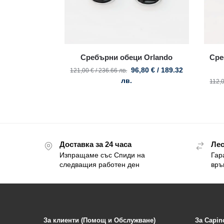
Сребърни обеци Orlando
Сре
96,80
€
/ 189.32
121,00
€
/ 236.66 лв.
лв.
112,
Доставка за 24 часа
Лес
Изпращаме със Спиди на
Гар
следващия работен ден
връ
За клиенти (Помощ и Обслужване)
За Capin