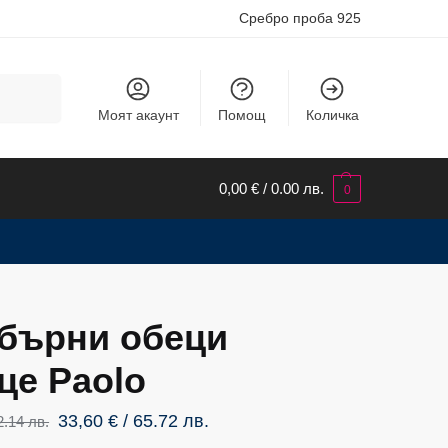
Сребро проба 925
Търсене
Моят акаунт
Помощ
Количка
0,00
€
/ 0.00 лв.
0
бърни обеци
це Paolo
33,60
€
/ 65.72 лв.
2.14 лв.