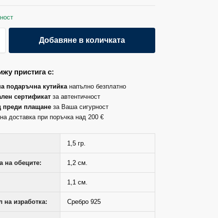
ност
Добавяне в количката
жу пристига с:
на подаръчна кутийка
напълно безплатно
лен сертификат
за автентичност
д преди плащане
за Ваша сигурност
на доставка при поръчка над 200 €
1,5 гр.
 на обеците:
1,2 см.
1,1 см.
 на изработка:
Сребро 925