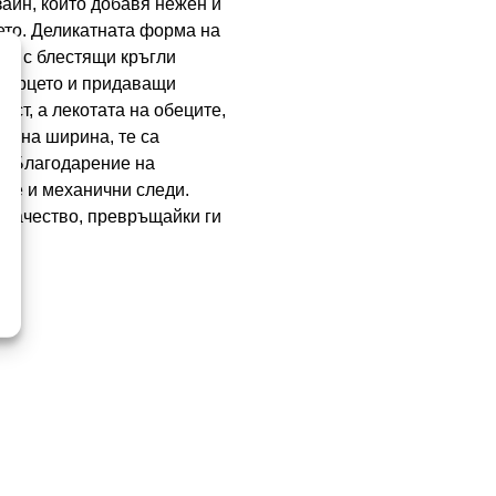
зайн, който добавя нежен и
ето. Деликатната форма на
на с блестящи кръгли
 сърцето и придаващи
ост, а лекотата на обеците,
см на ширина, те са
и. Благодарение на
ане и механични следи.
а качество, превръщайки ги