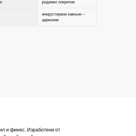
е:
родиево покритие
инкрустирани камъни –
цирконии
тил и финес. Изработени от