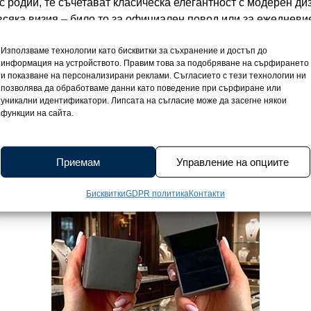
с родий, те съчетават класическа елегантност с модерен ди
сяка визия – било то за официален повод или за ежедневи
изключително изискан начин. Едната половина е инкрустира
Използваме технологии като бисквитки за съхранение и достъп до
гата сияе с продълговати камъни, подредени по линията на
информация на устройството. Правим това за подобряване на сърфирането
лъчване. Закопчаването с винт гарантира удобство и сигурн
и показване на персонализирани реклами. Съгласието с тези технологии ни
ти неусетни при носене. С размери 1,2 см на височина и 1,1 
позволява да обработваме данни като поведение при сърфиране или
уникални идентификатори. Липсата на съгласие може да засегне някои
одчертаят нежността на всяка дама, без да бъдат натрапчив
функции на сайта.
т им остава непокътнат във времето, защитен от потъмняв
o пристига в стилна подаръчна кутийка и със сертификат з
 в символичен подарък за любов, нежност и вечен стил.
Приемам
Управление на опциите
Бисквитки
GDPR политика
Контакти