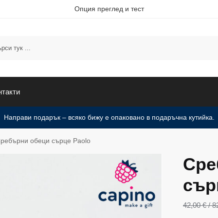
Опция преглед и тест
нтакти
Направи подарък – всяко бижу е опаковано в подаръчна кутийка.
ребърни обеци сърце Paolo
Сре
сър
42,00
€
/ 8