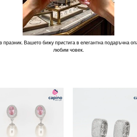
в празник. Вашето бижу пристига в елегантна подаръчна опа
любим човек.