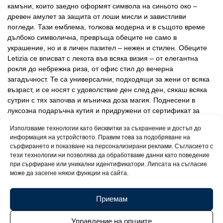
камъни, които заедно оформят символа на синьото око –
древен амулет за защита от лоши мисли и завистливи
погледи. Тази емблема, толкова модерна и в същото време
дълбоко символична, превръща обеците не само в
украшение, но и в личен пазител – нежен и стилен. Обеците
Letizia се вписват с лекота във всяка визия – от елегантна
рокля до небрежна риза, от офис стил до вечерна
загадъчност. Те са универсални, подходящи за жени от всяка
възраст, и се носят с удоволствие ден след ден, сякаш всяка
сутрин с тях започва и мъничка доза магия. Поднесени в
луксозна подаръчна кутия и придружени от сертификат за
качество, тези обеци са искрен жест, пълен с внимание.
Използваме технологии като бисквитки за съхранение и достъп до
Сребърните обеци Letizia са онзи фин щрих, който добавя не
информация на устройството. Правим това за подобряване на
само стил, но и невидима защита, не само блясък, но и
сърфирането и показване на персонализирани реклами. Съгласието с
присъствие.
тези технологии ни позволява да обработваме данни като поведение
при сърфиране или уникални идентификатори. Липсата на съгласие
може да засегне някои функции на сайта.
Приемам
Управление на опциите