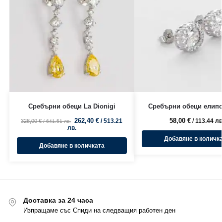
Сребърни обеци La Dionigi
Сребърни обеци елипс
262,40
€
58,00
€
/ 513.21
/ 113.44 лв
328,00
€
/ 641.51 лв.
лв.
Добавяне в количк
Добавяне в количката
Доставка за 24 часа
Изпращаме със Спиди на следващия работен ден