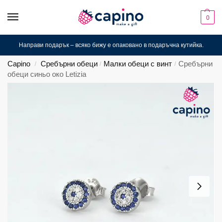
0
Направи подарък – всяко бижу е опаковано в подаръчна кутийка.
Capino
Сребърни обеци
Малки обеци с винт
Сребърни
/
/
/
обеци синьо око Letizia