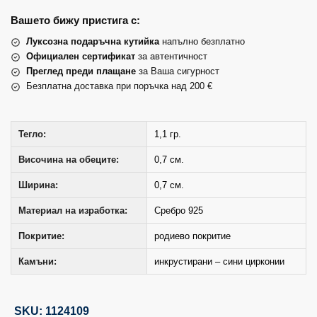
Вашето бижу пристига с:
Луксозна подаръчна кутийка
напълно безплатно
Официален сертификат
за автентичност
Преглед преди плащане
за Ваша сигурност
Безплатна доставка при поръчка над 200 €
Тегло:
1,1 гр.
Височина на обеците:
0,7 см.
Ширина:
0,7 см.
Материал на изработка:
Сребро 925
Покритие:
родиево покритие
Камъни:
инкрустирани – сини цирконии
SKU: 1124109