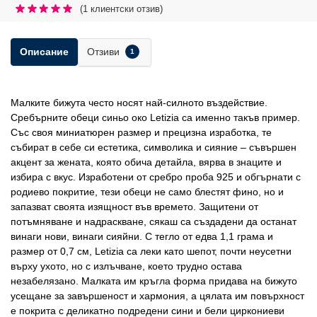
(
1
клиентски отзив)
Отзиви
Описание
1
Малките бижута често носят най-силното въздействие.
Сребърните обеци синьо око Letizia са именно такъв пример.
Със своя миниатюрен размер и прецизна изработка, те
събират в себе си естетика, символика и сияние – съвършен
акцент за жената, която обича детайла, вярва в знаците и
избира с вкус. Изработени от сребро проба 925 и обгърнати с
родиево покритие, тези обеци не само блестят фино, но и
запазват своята изящност във времето. Защитени от
потъмняване и надраскване, сякаш са създадени да останат
винаги нови, винаги сияйни. С тегло от едва 1,1 грама и
размер от 0,7 см, Letizia са леки като шепот, почти неусетни
върху ухото, но с излъчване, което трудно остава
незабелязано. Малката им кръгла форма придава на бижуто
усещане за завършеност и хармония, а цялата им повърхност
е покрита с деликатно подредени сини и бели циркониеви