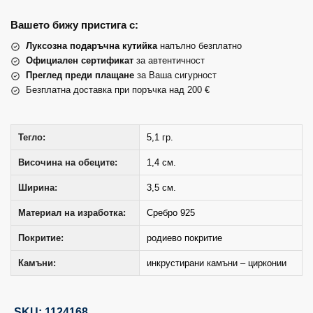
Вашето бижу пристига с:
Луксозна подаръчна кутийка
напълно безплатно
Официален сертификат
за автентичност
Преглед преди плащане
за Ваша сигурност
Безплатна доставка при поръчка над 200 €
Тегло:
5,1 гр.
Височина на обеците:
1,4 см.
Ширина:
3,5 см.
Материал на изработка:
Сребро 925
Покритие:
родиево покритие
Камъни:
инкрустирани камъни – цирконии
SKU: 1124168