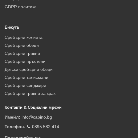
GDPR политика
Бижута
Сребърни колиета
Сребърни обеци
Сребърни гривни
Сребърни пръстени
Детски сребърни обеци
Сребърни талисмани
Сребърни синджири
Сребърни гривни за крак
Контакти & Социални мрежи
Имейл:
info@capino.bg
Телефон:
📞 0895 582 414
Последвайте ни: