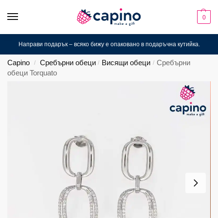
0
Направи подарък – всяко бижу е опаковано в подаръчна кутийка.
Capino
Сребърни обеци
Висящи обеци
Сребърни
/
/
/
обеци Torquato