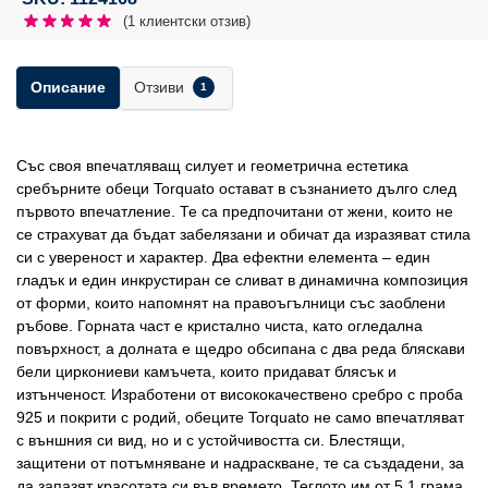
(
1
клиентски отзив)
Отзиви
Описание
1
Със своя впечатляващ силует и геометрична естетика
сребърните обеци Torquato остават в съзнанието дълго след
първото впечатление. Те са предпочитани от жени, които не
се страхуват да бъдат забелязани и обичат да изразяват стила
си с увереност и характер. Два ефектни елемента – един
гладък и един инкрустиран се сливат в динамична композиция
от форми, които напомнят на правоъгълници със заоблени
ръбове. Горната част е кристално чиста, като огледална
повърхност, а долната е щедро обсипана с два реда бляскави
бели циркониеви камъчета, които придават блясък и
изтънченост. Изработени от висококачествено сребро с проба
925 и покрити с родий, обеците Torquato не само впечатляват
с външния си вид, но и с устойчивостта си. Блестящи,
защитени от потъмняване и надраскване, те са създадени, за
да запазят красотата си във времето. Теглото им от 5,1 грама