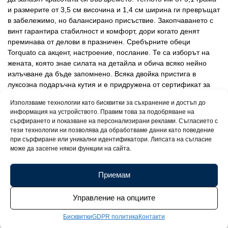
и размерите от 3,5 см височина и 1,4 см ширина ги превръщат
в забележимо, но балансирано присъствие. Закопчаването с
винт гарантира стабилност и комфорт, дори когато денят
преминава от делови в празничен. Сребърните обеци
Torquato са акцент, настроение, послание. Те са изборът на
жената, която знае силата на детайла и обича всяко нейно
излъчване да бъде запомнено. Всяка двойка пристига в
луксозна подаръчна кутия и е придружена от сертификат за
качество – защото стилът заслужава не само да се носи, но и
Използваме технологии като бисквитки за съхранение и достъп до
да бъде поднесен с внимание и любов.
информация на устройството. Правим това за подобряване на
сърфирането и показване на персонализирани реклами. Съгласието с
тези технологии ни позволява да обработваме данни като поведение
при сърфиране или уникални идентификатори. Липсата на съгласие
може да засегне някои функции на сайта.
Приемам
Управление на опциите
Бисквитки
GDPR политика
Контакти