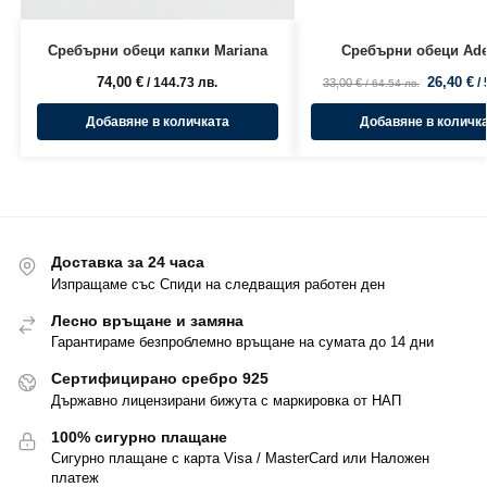
Сребърни обеци капки Mariana
Сребърни обеци Ade
74,00
€
26,40
€
/ 144.73 лв.
/
33,00
€
/ 64.54 лв.
Добавяне в количката
Добавяне в количк
Доставка за 24 часа
Изпращаме със Спиди на следващия работен ден
Лесно връщане и замяна
Гарантираме безпроблемно връщане на сумата до 14 дни
Сертифицирано сребро 925
Държавно лицензирани бижута с маркировка от НАП
100% сигурно плащане
Сигурно плащане с карта Visa / MasterCard или Наложен
платеж