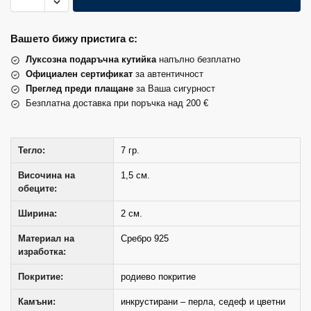
Вашето бижу пристига с:
Луксозна подаръчна кутийка
напълно безплатно
Официален сертификат
за автентичност
Преглед преди плащане
за Ваша сигурност
Безплатна доставка при поръчка над 200 €
Тегло:
7 гр.
Височина на
1,5 см.
обеците:
Ширина:
2 см.
Материал на
Сребро 925
изработка:
Покритие:
родиево покритие
Камъни:
инкрустирани – перла, седеф и цветни