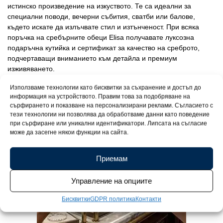
истинско произведение на изкуството. Те са идеални за
специални поводи, вечерни събития, сватби или балове,
където искате да излъчвате стил и изтънченост. При всяка
поръчка на сребърните обеци Elisa получавате луксозна
подаръчна кутийка и сертификат за качество на среброто,
подчертаващи вниманието към детайла и премиум
изживяването.
Използваме технологии като бисквитки за съхранение и достъп до
информация на устройството. Правим това за подобряване на
сърфирането и показване на персонализирани реклами. Съгласието с
тези технологии ни позволява да обработваме данни като поведение
при сърфиране или уникални идентификатори. Липсата на съгласие
може да засегне някои функции на сайта.
Приемам
Управление на опциите
Бисквитки
GDPR политика
Контакти