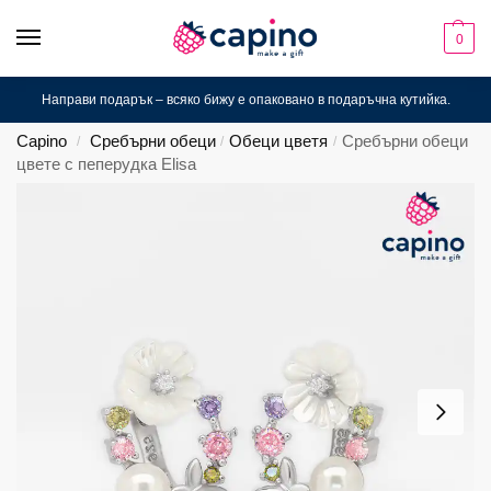
0
Направи подарък – всяко бижу е опаковано в подаръчна кутийка.
Capino
Сребърни обеци
Обеци цветя
Сребърни обеци
/
/
/
цвете с пеперудка Elisa