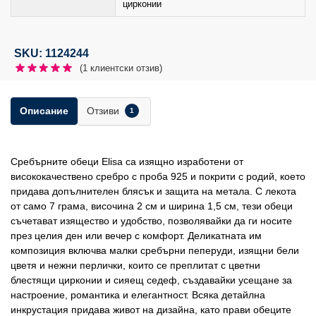
цирконии
SKU: 1124244
(
1
клиентски отзив)
Отзиви
Описание
1
Сребърните обеци Elisa са изящно изработени от
висококачествено сребро с проба 925 и покрити с родий, което
придава допълнителен блясък и защита на метала. С лекота
от само 7 грама, височина 2 см и ширина 1,5 см, тези обеци
съчетават изящество и удобство, позволявайки да ги носите
през целия ден или вечер с комфорт. Деликатната им
композиция включва малки сребърни пеперуди, изящни бели
цветя и нежни перлички, които се преплитат с цветни
блестящи цирконии и сияещ седеф, създавайки усещане за
настроение, романтика и елегантност. Всяка детайлна
инкрустация придава живот на дизайна, като прави обеците