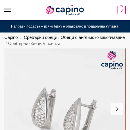
0
Направи подарък – всяко бижу е опаковано в подаръчна кутийка.
Capino
Сребърни обеци
Обеци с английско закопчаване
/
/
Сребърни обеци Vincenza
/