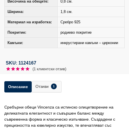
Височина на обеците:
0,8 см.
Ширина:
1,8 см.
Материал на изработка:
Сребро 925
Покритие:
родиево покритие
Камъни:
инкрустирани камъни – цирконии
SKU: 1124167
(
1
клиентски отзив)
Отзиви
Описание
1
Сребърни обеци Vincenza са истинско олицетворение на
деликатната елегантност и съвършен баланс между
съвременна форма и класическо излъчване. Създадени с
прецизността на ювелирно изкуство, те впечатляват със