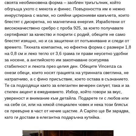
своята необикновена форма – заоблен триъгълник, който
обгръща ухото с мекота и финес. Повърхността им е нежно
инкрустирана с малки, но сияйни циркониеви камъчета, които
блестят с дискретна, но магнетична енергия. Изработени от
висококачествено сребро с проба 925, за което получавате
сертификат за качество и покрити с родий, обеците не само
блестят изящно, но и са защитени от потъмняване и следи от
времето. Тяхната компактна, но ефектна форма с размери 1,8
на 0,8 см и леко тегло от 3,6 грама ги прави неусетно удобни
за носене, а английското им закопчаване осигурява
стабилност и лекота през целия ден. Обеците Vincenza са
онези обеци, които носят грацията на утринната светлина, не
натрапчиво, а с фино присъствие, което остава в съзнанието.
Те са подходящи както за елегантен вечерен силует, така и за
стилен акцент в ежедневието. Избор, който говори за вкус,
увереност и внимание към детайла. Подарете ги с любов или
на себе си, или на някой специален човек и нека този блясък
се превърне в част от нечие щастие. А Capino ще Ви зарадва,
като ги достави в елегантна подаръчна кутийка.