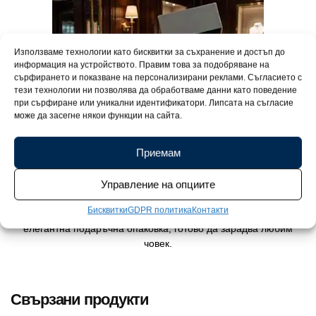
Използваме технологии като бисквитки за съхранение и достъп до
информация на устройството. Правим това за подобряване на
сърфирането и показване на персонализирани реклами. Съгласието с
тези технологии ни позволява да обработваме данни като поведение
при сърфиране или уникални идентификатори. Липсата на съгласие
може да засегне някои функции на сайта.
Приемам
Управление на опциите
Бисквитки
GDPR политика
Контакти
Превърнете всеки повод в празник. Вашето бижу пристига в
елегантна подаръчна опаковка, готово да зарадва любим
човек.
Свързани продукти