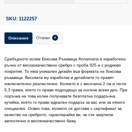
SKU: 1122257
Отзиви
Описание
0
Сребърното колие Боксова Ръкавица Annamaria е изработено
ръчно от висококачествено сребро с проба 925 и с родиево
покритие. То има уникален дизайн във формата на боксова
ръкавица. Високата му изработка и детайлите го правят
изключително реалистично. Колието е с височина 2 см и тегло
5,3 грама, което го прави подходящо за носене всеки ден. При
поръчка на това колие получавате безплатна подаръчна
кутийка, която го прави идеален подарък за вас или за някого
специален. Освен това, колието се доставя с сертификат за
качество на среброто, гарантирайки ви, че сте закупили
автентично и висококачествено бижу.