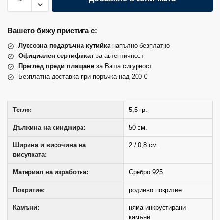
Вашето бижу пристига с:
Луксозна подаръчна кутийка
напълно безплатно
Официален сертификат
за автентичност
Преглед преди плащане
за Ваша сигурност
Безплатна доставка при поръчка над 200 €
Тегло:
5,5 гр.
Дължина на синджира:
50 см.
Ширина и височина на
2 / 0,8 см.
висулката:
Материал на изработка:
Сребро 925
Покритие:
родиево покритие
Камъни:
няма инкрустирани
камъни