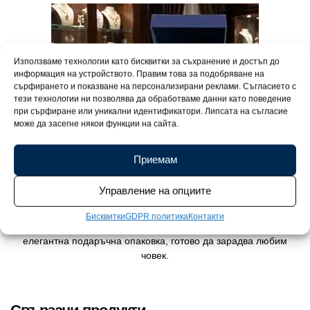
Използваме технологии като бисквитки за съхранение и достъп до
информация на устройството. Правим това за подобряване на
сърфирането и показване на персонализирани реклами. Съгласието с
тези технологии ни позволява да обработваме данни като поведение
при сърфиране или уникални идентификатори. Липсата на съгласие
може да засегне някои функции на сайта.
Приемам
Управление на опциите
Бисквитки
GDPR политика
Контакти
Превърнете всеки повод в празник. Вашето бижу пристига в
елегантна подаръчна опаковка, готово да зарадва любим
човек.