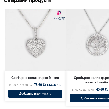
Свързани продукти
Сребърно колие сърце Milena
Сребърно колие дърв
живота Loretta
73,60
€
/ 143.95 лв.
92,00
€
/ 179.94 лв.
45,60
€
/
57,00
€
/ 111.48 лв.
Добавяне в количката
Добавяне в количк