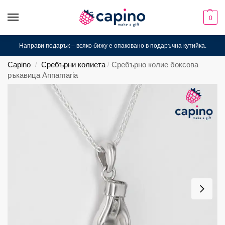
0
Направи подарък – всяко бижу е опаковано в подаръчна кутийка.
Capino
Сребърни колиета
Сребърно колие боксова
/
/
ръкавица Annamaria