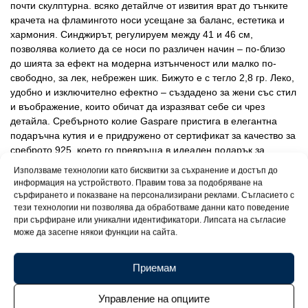
почти скулптурна. всяко детайлче от извития врат до тънките
крачета на фламингото носи усещане за баланс, естетика и
хармония. Синджирът, регулируем между 41 и 46 см,
позволява колието да се носи по различен начин – по-близо
до шията за ефект на модерна изтънченост или малко по-
свободно, за лек, небрежен шик. Бижуто е с тегло 2,8 гр. Леко,
удобно и изключително ефектно – създадено за жени със стил
и въображение, които обичат да изразяват себе си чрез
детайла. Сребърното колие Gaspare пристига в елегантна
подаръчна кутия и е придружено от сертификат за качество за
среброто 925, което го превръща в идеален подарък за
специален човек или в артистичен жест към самите Вас.
Използваме технологии като бисквитки за съхранение и достъп до
Колието Gaspare е аксесоар с израз на индивидуалност, на
информация на устройството. Правим това за подобряване на
тиха сила и елегантност с характер.
сърфирането и показване на персонализирани реклами. Съгласието с
тези технологии ни позволява да обработваме данни като поведение
при сърфиране или уникални идентификатори. Липсата на съгласие
може да засегне някои функции на сайта.
Приемам
Управление на опциите