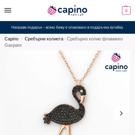
0
Направи подарък – всяко бижу е опаковано в подаръчна кутийка.
Capino
Сребърни колиета
Сребърно колие фламинго
/
/
Gaspare