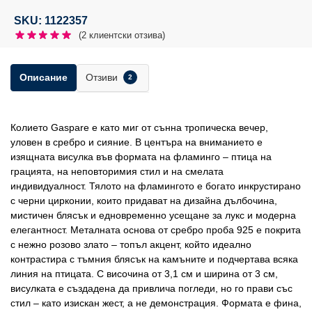
SKU: 1122357
(
2
клиентски отзива)
Отзиви
Описание
2
Колието Gaspare е като миг от сънна тропическа вечер,
уловен в сребро и сияние. В центъра на вниманието е
изящната висулка във формата на фламинго – птица на
грацията, на неповторимия стил и на смелата
индивидуалност. Тялото на фламингото е богато инкрустирано
с черни цирконии, които придават на дизайна дълбочина,
мистичен блясък и едновременно усещане за лукс и модерна
елегантност. Металната основа от сребро проба 925 е покрита
с нежно розово злато – топъл акцент, който идеално
контрастира с тъмния блясък на камъните и подчертава всяка
линия на птицата. С височина от 3,1 см и ширина от 3 см,
висулката е създадена да привлича погледи, но го прави със
стил – като изискан жест, а не демонстрация. Формата е фина,