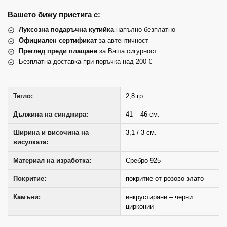
Вашето бижу пристига с:
Луксозна подаръчна кутийка
напълно безплатно
Официален сертификат
за автентичност
Преглед преди плащане
за Ваша сигурност
Безплатна доставка при поръчка над 200 €
Тегло:
2,8 гр.
Дължина на синджира:
41 – 46 см.
Ширина и височина на
3,1 / 3 см.
висулката:
Материал на изработка:
Сребро 925
Покритие:
покритие от розово злато
Камъни:
инкрустирани – черни
цирконии