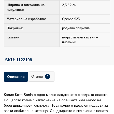
Ширина и височина на
2,5 / 2 см.
висулката:
Материал на изработка:
Сребро 925
Покритие:
родиево покритие
Камъни:
инкрустирани камъни –
цирконии
SKU: 1122198
Отзиви
Описание
0
Колие Коте Sonia е едно малко сладко коте с подвита опашка.
По цялото колие с изключение на опашката има много на
брои циркониеви камъчета. Това колие е идеален подарък за
всеки любител на котенца. Синджирчето е включена в цената