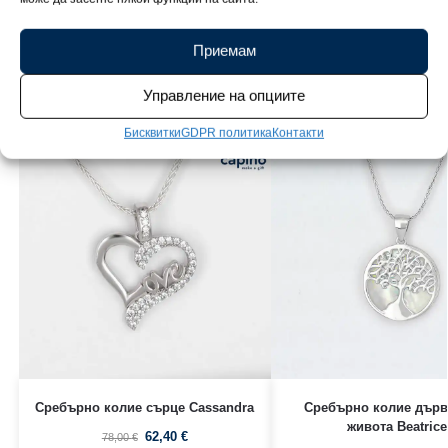
човек.
Приемам
Свързани продукти
Управление на опциите
Бисквитки
GDPR политика
Контакти
Сребърно колие сърце Cassandra
Сребърно колие дърв
живота Beatrice
62,40
€
78,00
€