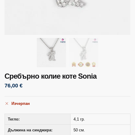
Сребърно колие коте Sonia
76,00
€
Изчерпан
Тегло:
4,1 гр.
Дължина на синджира:
50 см.