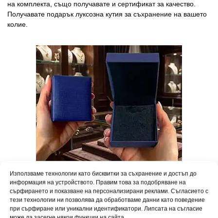
на комплекта, също получавате и сертификат за качество.
Получавате подарък луксозна кутия за съхранение на вашето
колие.
Използваме технологии като бисквитки за съхранение и достъп до
информация на устройството. Правим това за подобряване на
сърфирането и показване на персонализирани реклами. Съгласието с
тези технологии ни позволява да обработваме данни като поведение
Превърнете всеки повод в празник. Вашето бижу пристига в
при сърфиране или уникални идентификатори. Липсата на съгласие
елегантна подаръчна опаковка, готово да зарадва любим
може да засегне някои функции на сайта.