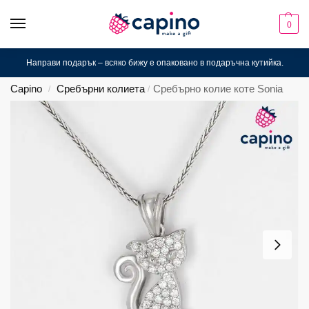
0
Направи подарък – всяко бижу е опаковано в подаръчна кутийка.
Capino
Сребърни колиета
Сребърно колие коте Sonia
/
/