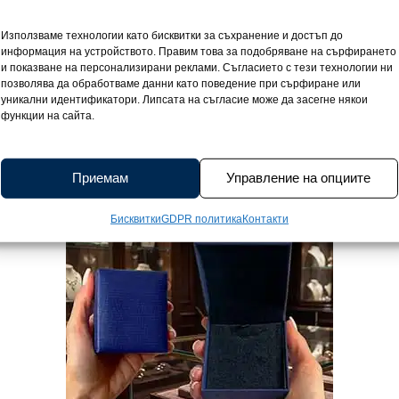
ешен покой, който не се нуждае от показност. Създадено от
ие за дълготраен блясък, това фино бижу съчетава символи
Използваме технологии като бисквитки за съхранение и достъп до
улка във формата на класически кръст, с размери 2,4 на 1,2
информация на устройството. Правим това за подобряване на сърфирането
то общото тегло от 3,4 грама го прави почти неосезаемо въ
и показване на персонализирани реклами. Съгласието с тези технологии ни
позволява да обработваме данни като поведение при сърфиране или
емоция. Дизайнът му е семпъл, но въздействащ – подходящ 
уникални идентификатори. Липсата на съгласие може да засегне някои
о желаеш да носиш не просто украшение, а усещане. Незав
функции на сайта.
който да носиш близо до сърцето си, този сребърен кръст R
в простотата. Всяка поръчка пристига с удостоверение за ка
ално послание заслужава да бъде поднесено по най-красиви
Приемам
Управление на опциите
Бисквитки
GDPR политика
Контакти