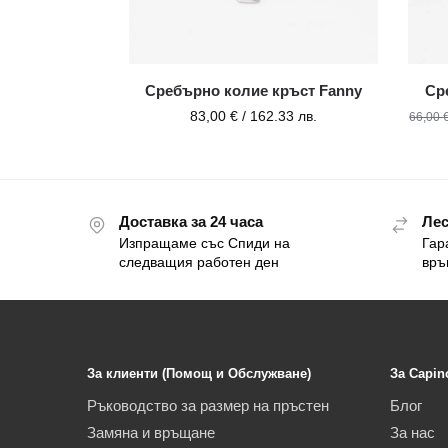
Сребърно колие кръст Fanny
Ср
83,00
€
/ 162.33 лв.
66,00
Доставка за 24 часа
Лес
Изпращаме със Спиди на
Гар
следващия работен ден
връ
За клиенти (Помощ и Обслужване)
За Capin
Ръководство за размер на пръстен
Блог
Замяна и връщане
За нас