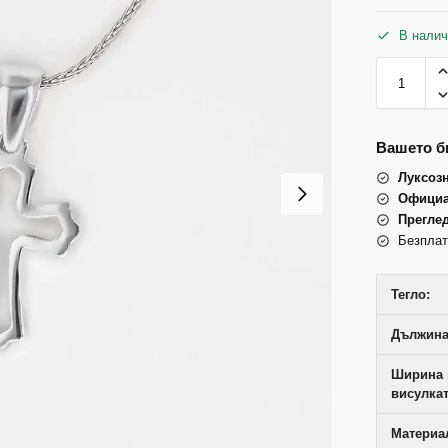
В налич
Вашето би
Луксоз
Официа
Прегле
Безплат
Тегло:
Дължина
Ширина 
висулкат
Материал