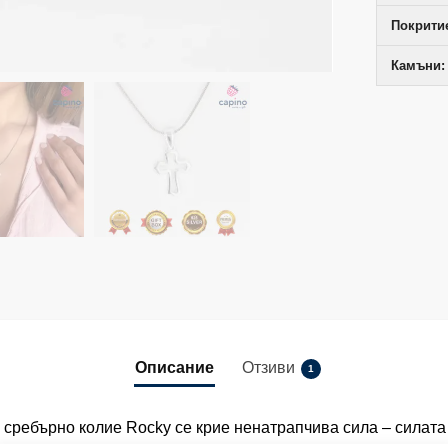
Покрити
Камъни:
Описание
Отзиви
1
 сребърно колие Rocky се крие ненатрапчива сила – силата 