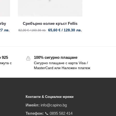
rby
Сребърно колие кръст Fellis
27 лв.
65,60
€
/ 128.30 лв.
82,00
€
/ 160.38 лв.
 925
100% сигурно плащане
ижута с
Сигурно плащане с карта Visa /
MasterCard или Наложен платеж
Контакти & Социални мрежи
Имейл:
info@capino.bg
Телефон:
📞 0895 582 414