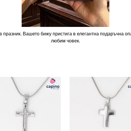
в празник. Вашето бижу пристига в елегантна подаръчна опа
любим човек.