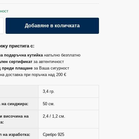
ност
Добавяне в количката
жу пристига с:
на подаръчна кутийка
напълно безплатно
лен сертификат
за автентичност
д преди плащане
за Ваша сигурност
на доставка при поръчка над 200 €
3,4 гр.
 на синджира:
50 см.
и височина на
2,4 / 1,2 см.
а:
 на изработка:
Сребро 925