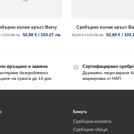
ебърно колие кръст Barry
Сребърно колие кръст Ba
52,80
€
/ 103.27 лв.
52,80
€
/ 103.
€
/ 129.08 лв.
66,00
€
/ 129.08 лв.
но връщане и замяна
Сертифицирано сребро
антираме безпроблемно
Държавно лицензирани б
щане на сумата до 14 дни
маркировка от НАП
o
Бижута
Сребърни колиета
Сребърни обеци