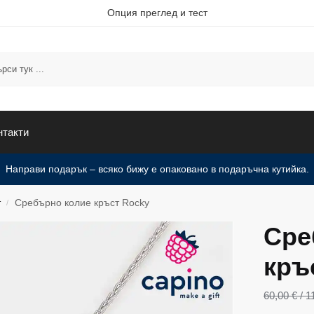
Опция преглед и тест
нтакти
Направи подарък – всяко бижу е опаковано в подаръчна кутийка.
т
Сребърно колие кръст Rocky
/
Сре
кръ
60,00
€
/ 1