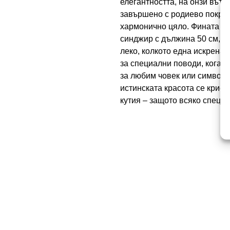
елегантността, на онзи вътр
завършено с родиево покрит
хармонично цяло. Фината вис
синджир с дължина 50 см, ка
леко, колкото една искрена 
за специални поводи, когат
за любим човек или символ, 
истинската красота се крие 
кутия – защото всяко специ