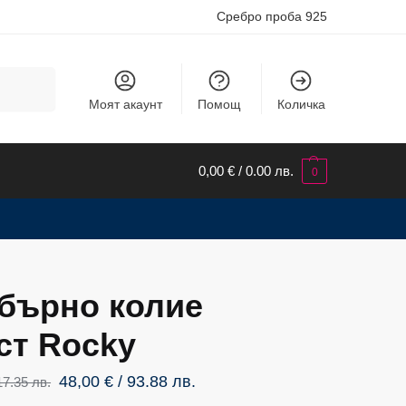
Сребро проба 925
Търсене
Моят акаунт
Помощ
Количка
0,00
€
/ 0.00 лв.
0
бърно колие
ст Rocky
48,00
€
/ 93.88 лв.
17.35 лв.