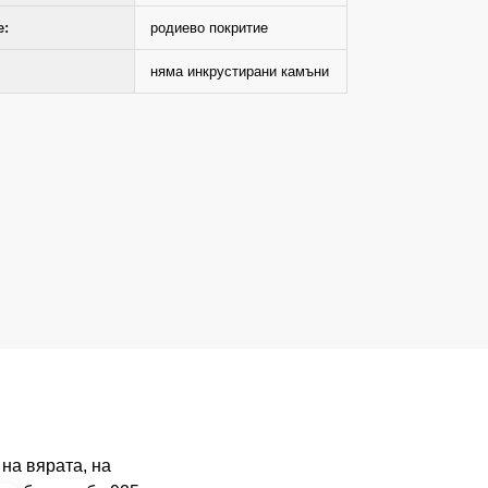
е:
родиево покритие
няма инкрустирани камъни
на вярата, на