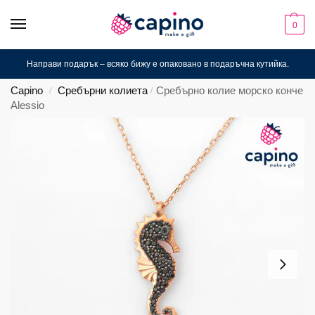
0
Направи подарък – всяко бижу е опаковано в подаръчна кутийка.
Capino
Сребърни колиета
Сребърно колие морско конче
/
/
Alessio