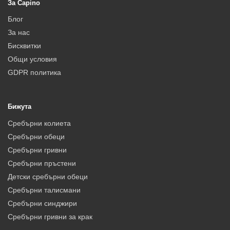
За Capino
Блог
За нас
Бисквитки
Общи условия
GDPR политика
Бижута
Сребърни колиета
Сребърни обеци
Сребърни гривни
Сребърни пръстени
Детски сребърни обеци
Сребърни талисмани
Сребърни синджири
Сребърни гривни за крак