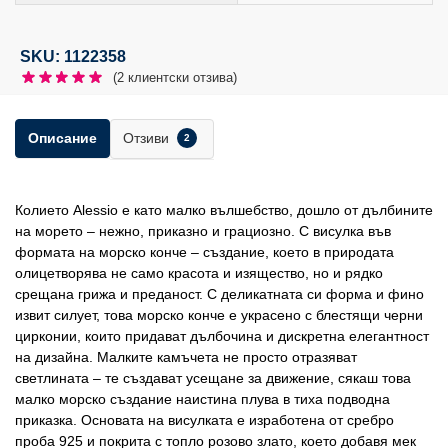
SKU: 1122358
(
2
клиентски отзива)
Отзиви
Описание
2
Колието Alessio е като малко вълшебство, дошло от дълбините
на морето – нежно, приказно и грациозно. С висулка във
формата на морско конче – създание, което в природата
олицетворява не само красота и изящество, но и рядко
срещана грижа и преданост. С деликатната си форма и фино
извит силует, това морско конче е украсено с блестящи черни
цирконии, които придават дълбочина и дискретна елегантност
на дизайна. Малките камъчета не просто отразяват
светлината – те създават усещане за движение, сякаш това
малко морско създание наистина плува в тиха подводна
приказка. Основата на висулката е изработена от сребро
проба 925 и покрита с топло розово злато, което добавя мек