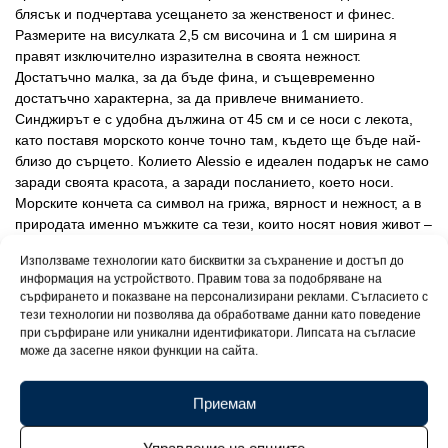
блясък и подчертава усещането за женственост и финес.
Размерите на висулката 2,5 см височина и 1 см ширина я
правят изключително изразителна в своята нежност.
Достатъчно малка, за да бъде фина, и същевременно
достатъчно характерна, за да привлече вниманието.
Синджирът е с удобна дължина от 45 см и се носи с лекота,
като поставя морското конче точно там, където ще бъде най-
близо до сърцето. Колието Alessio е идеален подарък не само
заради своята красота, а заради посланието, което носи.
Морските кончета са символ на грижа, вярност и нежност, а в
природата именно мъжките са тези, които носят новия живот –
необичайно, вдъхновяващо и красиво. Всяко колие Alessio
Използваме технологии като бисквитки за съхранение и достъп до
пристига в луксозна подаръчна кутийка и е придружено от
информация на устройството. Правим това за подобряване на
сертификат за качество за среброто 925, което го прави не
сърфирането и показване на персонализирани реклами. Съгласието с
просто бижу, а жест с душа – израз на внимание, обич и стил.
тези технологии ни позволява да обработваме данни като поведение
при сърфиране или уникални идентификатори. Липсата на съгласие
може да засегне някои функции на сайта.
Приемам