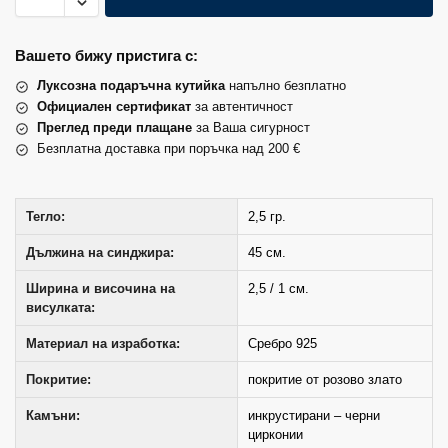
Вашето бижу пристига с:
Луксозна подаръчна кутийка
напълно безплатно
Официален сертификат
за автентичност
Преглед преди плащане
за Ваша сигурност
Безплатна доставка при поръчка над 200 €
Тегло:
2,5 гр.
Дължина на синджира:
45 см.
Ширина и височина на
2,5 / 1 см.
висулката:
Материал на изработка:
Сребро 925
Покритие:
покритие от розово злато
Камъни:
инкрустирани – черни
цирконии