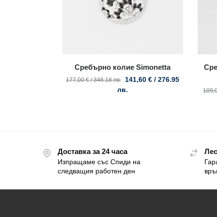
Сребърно колие Simonetta
Сре
141,60
€
/ 276.95
177,00
€
/ 346.18 лв.
лв.
109,
Доставка за 24 часа
Лес
Изпращаме със Спиди на
Гар
следващия работен ден
връ