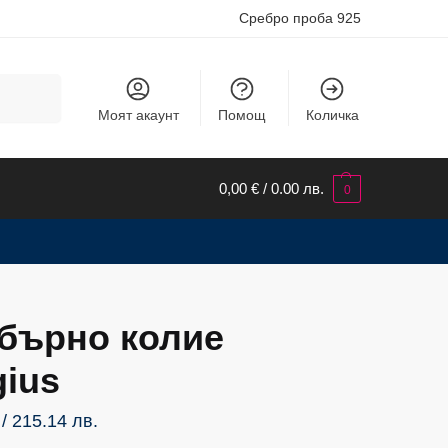
Сребро проба 925
Търсене
Моят акаунт
Помощ
Количка
0,00
€
/ 0.00 лв.
0
бърно колие
gius
/ 215.14 лв.