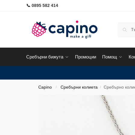
📞 0895 582 414
Сребърни бижута
Промоции
Помощ
Ко
Capino
Сребърни колиета
Сребърно колие
/
/