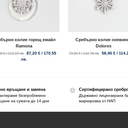
бърно колие горещ емайл
Сребърно колие снежин
Ramona
Dolores
87,20
€
/ 170.55
58,40
€
/ 114.
00
€
/ 213.19 лв.
73,00
€
/ 142.78 лв.
лв.
но връщане и замяна
Сертифицирано сребро
антираме безпроблемно
Държавно лицензирани б
щане на сумата до 14 дни
маркировка от НАП