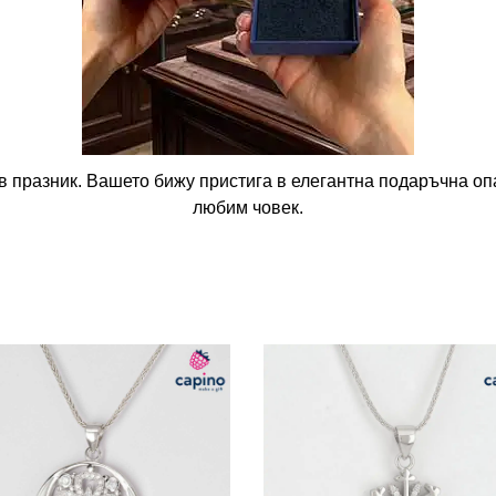
в празник. Вашето бижу пристига в елегантна подаръчна опа
любим човек.