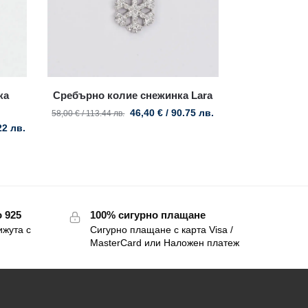
ка
Сребърно колие снежинка Lara
46,40
€
/ 90.75 лв.
58,00
€
/ 113.44 лв.
22 лв.
 925
100% сигурно плащане
ижута с
Сигурно плащане с карта Visa /
MasterCard или Наложен платеж