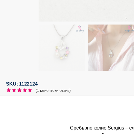
SKU: 1122124
(
1
клиентски отзив)
Сребърно колие Sergius – ел