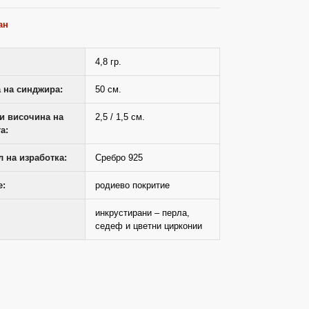
ан
4,8 гр.
 на синджира:
50 см.
и височина на
2,5 / 1,5 см.
а:
 на изработка:
Сребро 925
е:
родиево покритие
инкрустирани – перла,
седеф и цветни цирконии