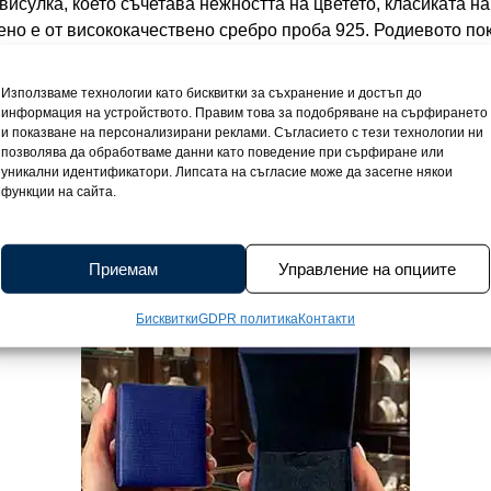
висулка, което съчетава нежността на цветето, класиката на
ено е от висококачествено сребро проба 925. Родиевото пок
 гарантира дълготрайния блясък на бижуто. Сребърното кол
 синджира 50 см.- тежи 4,8 гр. В центъра на висулката е раз
Използваме технологии като бисквитки за съхранение и достъп до
рцевината, символ на чистота и женственост. Около него п
информация на устройството. Правим това за подобряване на сърфирането
и показване на персонализирани реклами. Съгласието с тези технологии ни
о придават свежест и настроение на всяка визия. Перлата в
позволява да обработваме данни като поведение при сърфиране или
тност, подходяща за всеки специален повод или за ежедневн
уникални идентификатори. Липсата на съгласие може да засегне някои
женствеността на всяка дама и се съчетава лесно с официа
функции на сайта.
век нежност, цвят и елегантност с това колие, което ще вн
е Сребърно колие Sergius получавате сертификат за качест
Приемам
Управление на опциите
Бисквитки
GDPR политика
Контакти