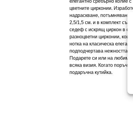
елегантно сребърно колие с 
цветните цирконии. Изработ
надраскване, потъмняване и
2,5/1,5 см. и в комплект със
седеф с искрящ циркон в съ
разноцветни цирконии, коит
нотка на класическа елеган
подподчертава нежността и 
Подарете си или на любим чо
всяка визия. Когато поръчат
подаръчна кутийка.