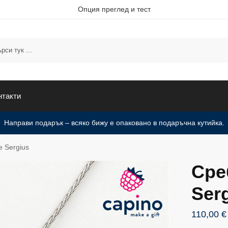
Опция преглед и тест
нтакти
Направи подарък – всяко бижу е опаковано в подаръчна кутийка.
 Sergius
Сре
Ser
110,00
€