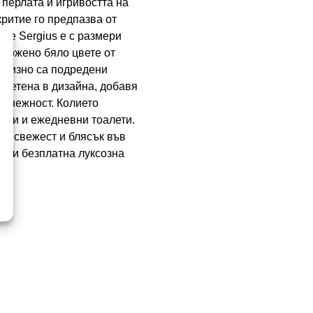
 перлата и игривостта на
ритие го предпазва от
ие Sergius е с размери
положено бяло цвете от
рецизно са подредени
плетена в дизайна, добавя
а нежност. Колието
лни и ежедневни тоалети.
есе свежест и блясък във
во и безплатна луксозна