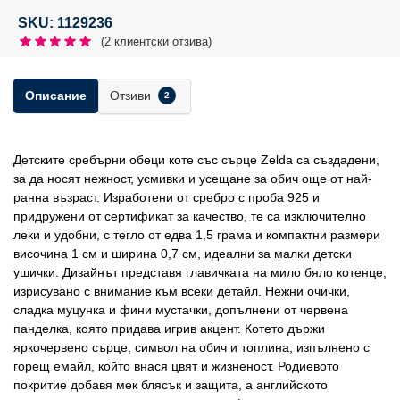
SKU: 1129236
(
2
клиентски отзива)
Отзиви
Описание
2
Детските сребърни обеци коте със сърце Zelda са създадени,
за да носят нежност, усмивки и усещане за обич още от най-
ранна възраст. Изработени от сребро с проба 925 и
придружени от сертификат за качество, те са изключително
леки и удобни, с тегло от едва 1,5 грама и компактни размери
височина 1 см и ширина 0,7 см, идеални за малки детски
ушички. Дизайнът представя главичката на мило бяло котенце,
изрисувано с внимание към всеки детайл. Нежни очички,
сладка муцунка и фини мустачки, допълнени от червена
панделка, която придава игрив акцент. Котето държи
яркочервено сърце, символ на обич и топлина, изпълнено с
горещ емайл, който внася цвят и жизненост. Родиевото
покритие добавя мек блясък и защита, а английското