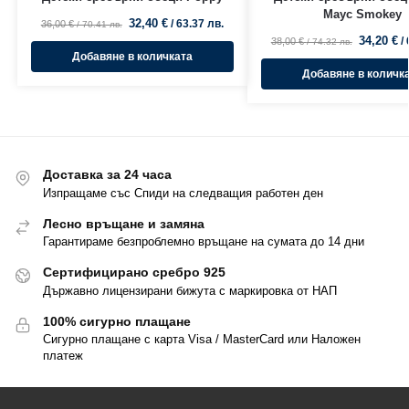
Маус Smokey
32,40
€
/ 63.37 лв.
36,00
€
/ 70.41 лв.
34,20
€
/
38,00
€
/ 74.32 лв.
Добавяне в количката
Добавяне в количк
Доставка за 24 часа
Изпращаме със Спиди на следващия работен ден
Лесно връщане и замяна
Гарантираме безпроблемно връщане на сумата до 14 дни
Сертифицирано сребро 925
Държавно лицензирани бижута с маркировка от НАП
100% сигурно плащане
Сигурно плащане с карта Visa / MasterCard или Наложен
платеж