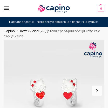
0
Направи подарък – всяко бижу е опаковано в подаръчна кутийка.
Capino
Детски обеци
Детски сребърни обеци коте със
/
/
сърце Zelda