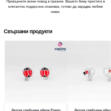
Превърнете всеки повод в празник. Вашето бижу пристига в
елегантна подаръчна опаковка, готово да зарадва любим
човек.
Свързани продукти
Детски сребърни обеци Poppy
Детски сребърни обе