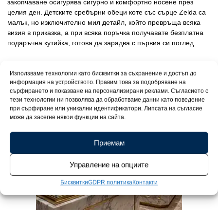
закопчаване осигурява сигурно и комфортно носене през
целия ден. Детските сребърни обеци коте със сърце Zelda са
малък, но изключително мил детайл, който превръща всяка
визия в приказка, а при всяка поръчка получавате безплатна
подаръчна кутийка, готова да зарадва с първия си поглед.
Използваме технологии като бисквитки за съхранение и достъп до
информация на устройството. Правим това за подобряване на
сърфирането и показване на персонализирани реклами. Съгласието с
тези технологии ни позволява да обработваме данни като поведение
при сърфиране или уникални идентификатори. Липсата на съгласие
може да засегне някои функции на сайта.
Приемам
Управление на опциите
Бисквитки
GDPR политика
Контакти