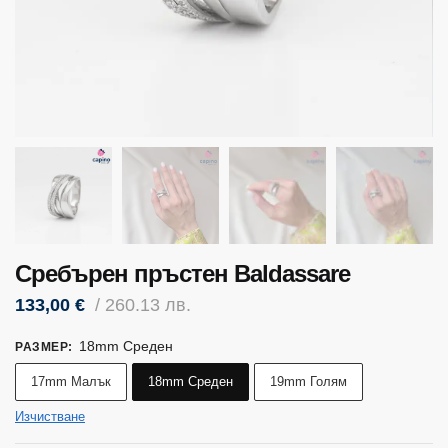
Сребърен пръстен Baldassare
133,00
€
/ 260.13 лв.
18mm Среден
РАЗМЕР
:
17mm Малък
18mm Среден
19mm Голям
Изчистване