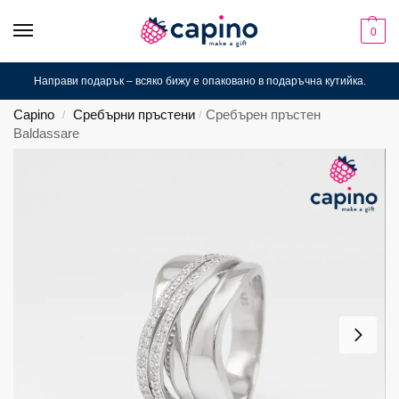
0
Направи подарък – всяко бижу е опаковано в подаръчна кутийка.
Capino
Сребърни пръстени
Сребърен пръстен
/
/
Baldassare