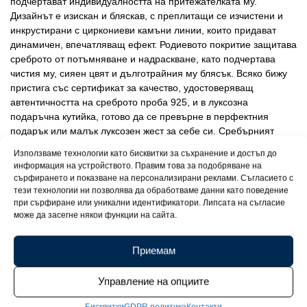
подчертават индивидуалността на притежателката му.
Дизайнът е изискан и бляскав, с преплитащи се изчистени и
инкрустирани с циркониеви камъни линии, които придават
динамичен, впечатляващ ефект. Родиевото покритие защитава
среброто от потъмняване и надраскване, като подчертава
чистия му, сияен цвят и дълготрайния му блясък. Всяко бижу
пристига със сертификат за качество, удостоверяващ
автентичността на среброто проба 925, и в луксозна
подаръчна кутийка, готово да се превърне в перфектния
подарък или малък луксозен жест за себе си. Сребърният
пръстен Baldassare е символ на стил, сила и неподвластна на
Използваме технологии като бисквитки за съхранение и достъп до
времето елегантност. Бижу, което ще накара всяка жена да се
информация на устройството. Правим това за подобряване на
чувства специална и забележителна.
сърфирането и показване на персонализирани реклами. Съгласието с
тези технологии ни позволява да обработваме данни като поведение
при сърфиране или уникални идентификатори. Липсата на съгласие
може да засегне някои функции на сайта.
Приемам
Управление на опциите
Бисквитки
GDPR политика
Контакти