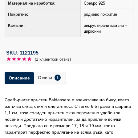
Материал на изработка:
Сребро 925
Покритие:
родиево покритие
Камъни:
инкрустирани камъни –
цирконии
SKU: 1121195
(
1
клиентски отзив)
Отзиви
Описание
1
Сребърният пръстен Baldassare е впечатляващо бижу, което
излъчва сила, стил и елегантност. С тегло 6,6 грама и ширина
1,1 см, този солиден пръстен е едновременно удобен за
носене и достатъчно изразителен, за да привлече всички
погледи. Предлага се с размери 17, 18 и 19 мм, които
гарантират перфектно прилягане на всяка ръка, като