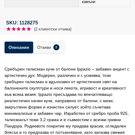
камъни
SKU: 1128275
(
2
клиентски отзива)
Отзиви
Описание
2
Сребърен талисман куче от балони Ippazio – забавен акцент с
артистичен дух. Модерен, различен и с усмивка, този
сребърен талисман е вдъхновен от артистичния свят на
балонените скулптури и носи лекота, игривост и креативност
във всяка визия. Ippazio пресъздава по впечатляващо
реалистичен начин куче, направено от балони, с меки,
закръглени форми и изчистен силует, който съчетава
минимализъм и забавен чар. Изработен от сребро проба 925,
талисманът тежи 3,2 грама и е съвместим с всички гривни
Пандора. Родиевото покритие му придава красив, огледален
блясък и го предпазва от потъмняване, като запазва свежия