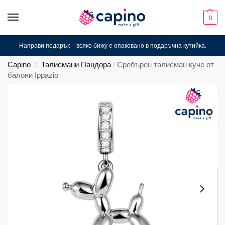
0
Направи подарък – всяко бижу е опаковано в подаръчна кутийка.
Capino
Талисмани Пандора
Сребърен талисман куче от
/
/
балони Ippazio