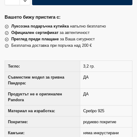
Вашето бижу пристига с:
Луксозна подаръчна кутийка
напълно безплатно
Официален сертификат
за автентичност
Преглед преди плащане
за Ваша сигурност
Безплатна доставка при поръчка над 200 €
Тегло:
3,2 гр.
Съвместим модел за гривна
ДА
Пандора:
Продуктът не е оригинален
ДА
Pandora
Материал на изработка:
Сребро 925
Покритие:
родиево покритие
Камъни:
няма инкрустирани