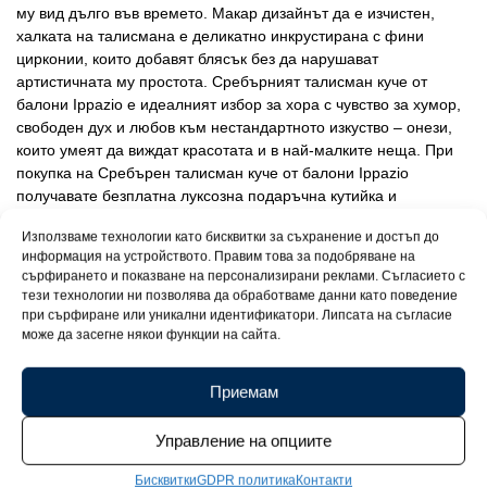
му вид дълго във времето. Макар дизайнът да е изчистен,
халката на талисмана е деликатно инкрустирана с фини
цирконии, които добавят блясък без да нарушават
артистичната му простота. Сребърният талисман куче от
балони Ippazio е идеалният избор за хора с чувство за хумор,
свободен дух и любов към нестандартното изкуство – онези,
които умеят да виждат красотата и в най-малките неща. При
покупка на Сребърен талисман куче от балони Ippazio
получавате безплатна луксозна подаръчна кутийка и
сертификат за качество на среброто проба 925, защото дори
Използваме технологии като бисквитки за съхранение и достъп до
най-забавните идеи заслужават изискано представяне.
информация на устройството. Правим това за подобряване на
сърфирането и показване на персонализирани реклами. Съгласието с
тези технологии ни позволява да обработваме данни като поведение
при сърфиране или уникални идентификатори. Липсата на съгласие
може да засегне някои функции на сайта.
Приемам
Управление на опциите
Бисквитки
GDPR политика
Контакти