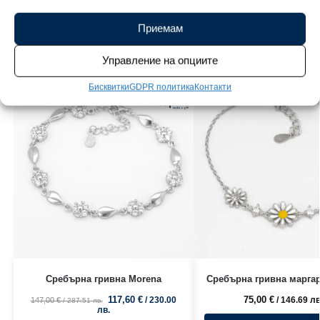
Приемам
Свързани продукти
Управление на опциите
Бисквитки
GDPR политика
Контакти
Сребърна гривна Morena
Сребърна гривна маргар
117,60
€
75,00
€
/ 230.00
/ 146.69 лв
147,00
€
/ 287.51 лв.
лв.