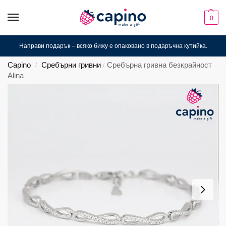
0
Направи подарък – всяко бижу е опаковано в подаръчна кутийка.
Capino
Сребърни гривни
Сребърна гривна безкрайност
/
/
Alina