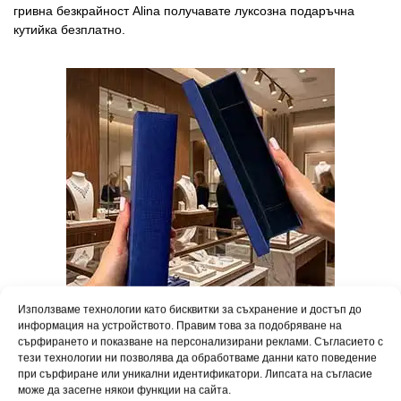
гривна безкрайност Alina получавате луксозна подаръчна
кутийка безплатно.
Използваме технологии като бисквитки за съхранение и достъп до
информация на устройството. Правим това за подобряване на
сърфирането и показване на персонализирани реклами. Съгласието с
Превърнете всеки повод в празник. Вашето бижу пристига в
тези технологии ни позволява да обработваме данни като поведение
при сърфиране или уникални идентификатори. Липсата на съгласие
елегантна подаръчна опаковка, готово да зарадва любим
може да засегне някои функции на сайта.
човек.