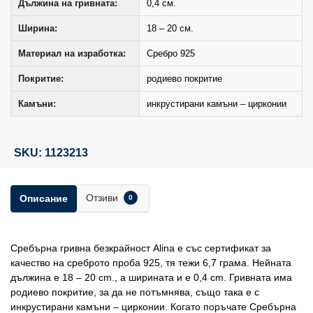
Дължина на гривната:
0,4 см.
Ширина:
18 – 20 см.
Материал на изработка:
Сребро 925
Покритие:
родиево покритие
Камъни:
инкрустирани камъни – цирконии
SKU: 1123213
Отзиви
Описание
0
Сребърна гривна безкрайност Alina е със сертификат за
качество на среброто проба 925, тя тежи 6,7 грама. Нейната
дължина е 18 – 20 сm., а ширината и е 0,4 сm. Гривната има
родиево покритие, за да не потъмнява, също така е с
инкрустирани камъни – цирконии. Когато поръчате Сребърна