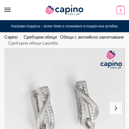
0
Направи подарък – всяко бижу е опаковано в подаръчна кутийка.
Capino
Сребърни обеци
Обеци с английско закопчаване
/
/
Сребърни обеци Lauretta
/