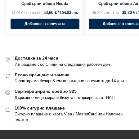
Сребърни обеци Nedda
Сребърни обеци Adr
53,60
€
39,20
€
/ 104.83 лв.
/
67,00
€
49,00
€
/ 131.04 лв.
/ 95.84 лв.
Добавяне в количката
Добавяне в количк
Доставка за 24 часа
Изпращаме със Спиди на следващия работен ден
Лесно връщане и замяна
Гарантираме безпроблемно връщане на сумата до 14 дни
Сертифицирано сребро 925
Държавно лицензирани бижута с маркировка от НАП
100% сигурно плащане
Сигурно плащане с карта Visa / MasterCard или Наложен
платеж