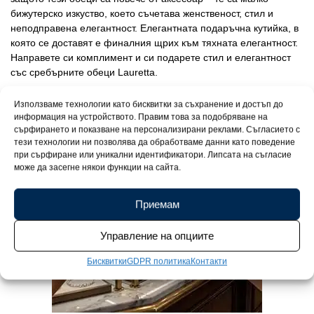
бижутерско изкуство, което съчетава женственост, стил и
неподправена елегантност. Елегантната подаръчна кутийка, в
която се доставят е финалния щрих към тяхната елегантност.
Направете си комплимент и си подарете стил и елегантност
със сребърните обеци Lauretta.
Използваме технологии като бисквитки за съхранение и достъп до
информация на устройството. Правим това за подобряване на
сърфирането и показване на персонализирани реклами. Съгласието с
тези технологии ни позволява да обработваме данни като поведение
при сърфиране или уникални идентификатори. Липсата на съгласие
може да засегне някои функции на сайта.
Приемам
Управление на опциите
Бисквитки
GDPR политика
Контакти