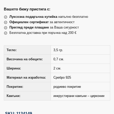
Вашето бижу пристига с:
Луксозна подаръчна кутийка
напълно безплатно
Официален сертификат
за автентичност
Преглед преди плащане
за Ваша сигурност
Безплатна доставка при поръчка над 200 €
Тегло:
3,5 гр.
Височина на обеците:
0,7 см.
Ширина:
2 см.
Материал на изработка:
Сребро 925
Покритие:
родиево покритие
Камъни:
инкрустирани камъни – цирконии
SKU: 1124149