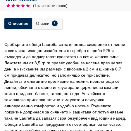
(
1
клиентски отзив)
Отзиви
Описание
1
Сребърните обеци Lauretta са като нежна симфония от линии
и светлина, изящно изработени от сребро с проба 925 и
създадени да подчертават красотата на всяко женско лице.
Лекотата им от 3,5 гр ги правят удобни за носене през целия
ден, а изисканите им размери с височина 2 см и ширина 0,7
см придават деликатно, но запомнящо се присъствие.
Дизайнът е елегантно преливане на нежни, преплитащи се
линии, обсипани с фино инкрустирани циркониеви камъни,
които придават блясък, галещ погледа. Английската
закопчалка прилепва плътно към ухото и осигурява
едновременно комфортно и удобно носене. Родиевото
покритие допринася за сиянието и защитава от потъмняване,
така че Lauretta да запазят своя безупречен вид години наред.
Обеците Lauretta са придружени от сертификат за качество,
защото тези обеци са повече от аксесоар – те са малко