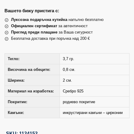
Вашето бижу пристига с:
Луксозна подаръчна кутийка
напълно безплатно
Официален сертификат
за автентичност
Преглед преди плащане
за Ваша сигурност
Безплатна доставка при поръчка над 200 €
Тегло:
3,7 гр.
Височина на обеците:
0,8 см.
Ширина:
2 см.
Материал на изработка:
Сребро 925
Покритие:
родиево покритие
Камъни:
инкрустирани камъни – цирконии
SKU: 1124152