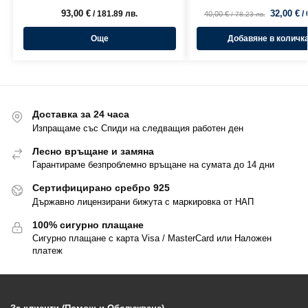
93,00
€
32,00
€
/ 181.89 лв.
/
40,00
€
/ 78.23 лв.
Още
Добавяне в количк
Доставка за 24 часа
Изпращаме със Спиди на следващия работен ден
Лесно връщане и замяна
Гарантираме безпроблемно връщане на сумата до 14 дни
Сертифицирано сребро 925
Държавно лицензирани бижута с маркировка от НАП
100% сигурно плащане
Сигурно плащане с карта Visa / MasterCard или Наложен
платеж