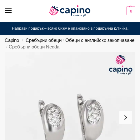
0
Направи подарък – всяко бижу е опаковано в подаръчна кутийка.
Capino
Сребърни обеци
Обеци с английско закопчаване
/
/
Сребърни обеци Nedda
/