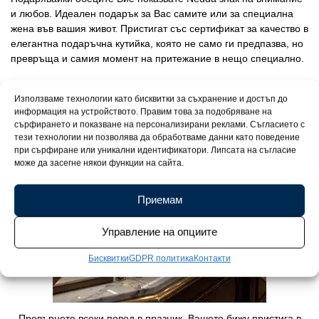
и любов. Идеален подарък за Вас самите или за специална
жена във вашия живот. Пристигат със сертификат за качество в
елегантна подаръчна кутийка, която не само ги предпазва, но
превръща и самия момент на притежание в нещо специално.
Използваме технологии като бисквитки за съхранение и достъп до
информация на устройството. Правим това за подобряване на
сърфирането и показване на персонализирани реклами. Съгласието с
тези технологии ни позволява да обработваме данни като поведение
при сърфиране или уникални идентификатори. Липсата на съгласие
може да засегне някои функции на сайта.
Приемам
Управление на опциите
Бисквитки
GDPR политика
Контакти
Превърнете всеки повод в празник. Вашето бижу пристига в