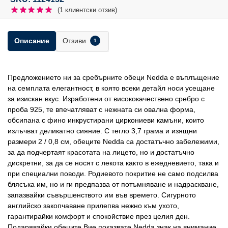
(
1
клиентски отзив)
Отзиви
Описание
1
Предложението ни за сребърните обеци Nedda е въплъщение
на семплата елегантност, в която всеки детайл носи усещане
за изискан вкус. Изработени от висококачествено сребро с
проба 925, те впечатляват с нежната си овална форма,
обсипана с фино инкрустирани циркониеви камъни, които
излъчват деликатно сияние. С тегло 3,7 грама и изящни
размери 2 / 0,8 см, обеците Nedda са достатъчно забележими,
за да подчертаят красотата на лицето, но и достатъчно
дискретни, за да се носят с лекота както в ежедневието, така и
при специални поводи. Родиевото покритие не само подсилва
блясъка им, но и ги предпазва от потъмняване и надраскване,
запазвайки съвършенството им във времето. Сигурното
английско закопчаване прилепва нежно към ухото,
гарантирайки комфорт и спокойствие през целия ден.
Подарявайки обеците Вие показвате Nedda знак на внимание