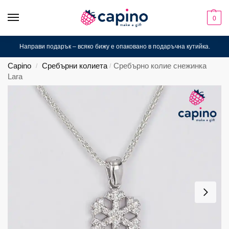
0
Направи подарък – всяко бижу е опаковано в подаръчна кутийка.
Capino
Сребърни колиета
Сребърно колие снежинка
/
/
Lara