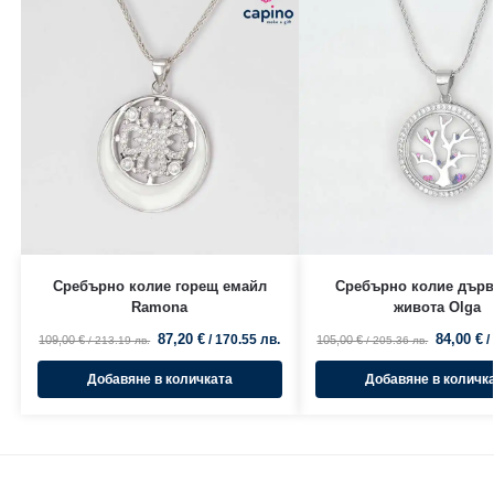
Сребърно колие горещ емайл
Сребърно колие дърв
Ramona
живота Olga
87,20
€
84,00
€
/ 170.55 лв.
/
109,00
€
105,00
€
/ 213.19 лв.
/ 205.36 лв.
Добавяне в количката
Добавяне в количк