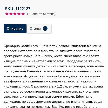
SKU: 1122127
(
1
клиентски отзив)
Отзиви
Описание
1
Сребърно колие Lara – нежност и блясък, вплетени в снежна
прелест. Потопете се в магията на зимната елегантност със
сребърното колие Lara – бижу, което впечатлява със своята
изящна форма и ненатрапчив блясък. Създадено за жените,
които ценят фините детайли и стилните аксесоари, това колие
ще подчертае Вашата красота и ще добави изтънченост към
всяка визия. Акцентът на колието Lara е уникалната висулка
във формата на снежинка – символ на чистота, нежност и
индивидуалност. С размери 2,2 х 1,2 см, висулката е украсена
с множество ослепителни циркониеви камъни, които улавят
светлината и я пречупват във всички посоки. Ефектът е
деликатен, но същевременно достатъчно впечатляващ, за да
привлече всички погледи към Вас. Колието е изработено от