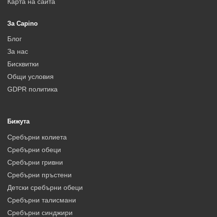
Карта на сайта
За Capino
Блог
За нас
Бисквитки
Общи условия
GDPR политика
Бижута
Сребърни колиета
Сребърни обеци
Сребърни гривни
Сребърни пръстени
Детски сребърни обеци
Сребърни талисмани
Сребърни синджири