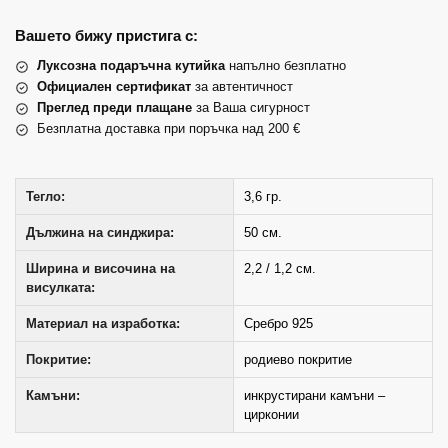
Вашето бижу пристига с:
Луксозна подаръчна кутийка
напълно безплатно
Официален сертификат
за автентичност
Преглед преди плащане
за Ваша сигурност
Безплатна доставка при поръчка над 200 €
Тегло:
3,6 гр.
Дължина на синджира:
50 см.
Ширина и височина на
2,2 / 1,2 см.
висулката:
Материал на изработка:
Сребро 925
Покритие:
родиево покритие
Камъни:
инкрустирани камъни –
цирконии