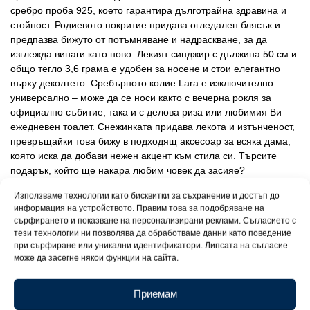
сребро проба 925, което гарантира дълготрайна здравина и
стойност. Родиевото покритие придава огледален блясък и
предпазва бижуто от потъмняване и надраскване, за да
изглежда винаги като ново. Лекият синджир с дължина 50 см и
общо тегло 3,6 грама е удобен за носене и стои елегантно
върху деколтето. Сребърното колие Lara е изключително
универсално – може да се носи както с вечерна рокля за
официално събитие, така и с делова риза или любимия Ви
ежедневен тоалет. Снежинката придава лекота и изтънченост,
превръщайки това бижу в подходящ аксесоар за всяка дама,
която иска да добави нежен акцент към стила си. Търсите
подарък, който ще накара любим човек да засияе?
Сребърното колие Lara е изключителен избор за рожден ден,
Използваме технологии като бисквитки за съхранение и достъп до
имен ден, Коледа, Свети Валентин или просто като жест на
информация на устройството. Правим това за подобряване на
внимание. Всяко колие пристига със сертификат за пробата
сърфирането и показване на персонализирани реклами. Съгласието с
на среброто и в елегантна подаръчна кутийка, готова да
тези технологии ни позволява да обработваме данни като поведение
зарадва получателя си.
при сърфиране или уникални идентификатори. Липсата на съгласие
може да засегне някои функции на сайта.
Приемам